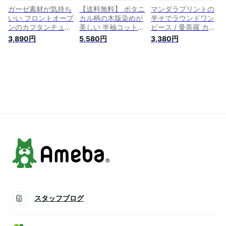
ガーゼ素材が気持ち
【送料無料】 ボタニ
マンダラプリントの
いい フロントオープ
カル柄の木版染めが
半そでラウンドワン
ンのカフタンチュニ
美しい 半袖コットン
ピース / 曼荼羅 カラ
ック / コットン ウッ
シャツ / アロハシャ
フル ラウンドカット
3,890円
5,580円
3,380円
ドブロック シャツ
ツ 半袖シャツ メン
チュニック コットン
薄手 TIRAKITA(ティ
ズ メンズシャツ イ
シャツ 女性用 トッ
ラキタ) 半袖 レディ
ンド TIRAKITA(ティ
プス ロング
ース エスニック ア
ラキタ) エスニック
TIRAKITA(ティラキ
ジアン トップス エ
衣料 アジアンファッ
タ) 袖あり（半袖 長
スニック衣料 アジア
ション エスニックフ
袖） レディース エ
ンファッション エス
ァッション【レビュ
スニック アジアン
ニックファッション
ーで500円クーポン
エスニック衣料 アジ
【レビューで500円
プレゼント】
アンファッション エ
クーポン プレゼ
スニックファッショ
スタッフブログ