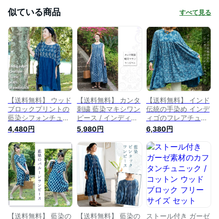
似ている商品
すべて見る
【送料無料】 ウッド
【送料無料】 カンタ
【送料無料】 インド
ブロックプリントの
刺繍 藍染マキシワン
伝統の手染め インデ
藍染シフォンチュニ
ピース / インディゴ
ィゴのフレアチュニ
ック / コットン
TIRAKITA(ティラキ
ック / 藍染 長袖シャ
4,480円
5,980円
6,380円
TIRAKITA(ティラキ
タ) レディース エス
ツ 春 秋 冬 コットン
タ) レディース エス
ニック アジアン 女
シャツ TIRAKITA(テ
ニック アジアン 半
性 トップス ノース
ィラキタ) 七分袖 レ
袖 トップス エスニ
リーブ エスニック衣
ディース エスニック
ック衣料 アジアンフ
料 アジアンファッシ
アジアン 女性物 ト
ァッション エスニッ
ョン エスニックファ
ップス エスニック衣
クファッション
ッション
料 アジアンファッシ
ョン エスニックファ
ッション
【送料無料】 藍染の
【送料無料】 藍染の
ストール付き ガーゼ