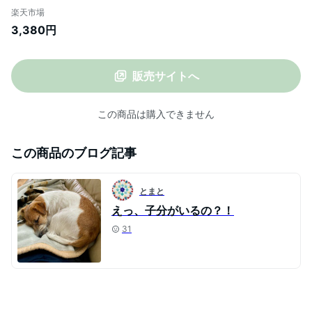
ック TIRAKITA(ティラキタ) レディース エ
楽天市場
スニック アジアン 半袖 トップス エスニッ
3,380円
ク衣料 アジアンファッション エスニック
ファッション
販売サイトへ
この商品は購入できません
この商品のブログ記事
とまと
えっ、子分がいるの？！
31