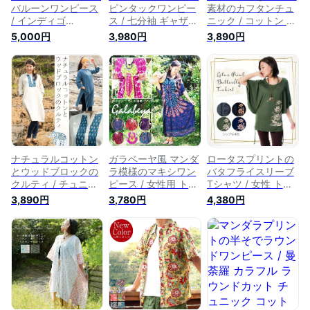
バルーンワンピース
ピンタックワンピー
素材のカフタンチュ
/ インディゴ
ス / 七分袖 ギャザー
ニック / コットン ウ
TIRAKITA(ティラキ
秋服 TIRAKITA(ティ
ッドブロック フリー
5,000円
3,980円
3,890円
タ) 袖あり（半袖 長
ラキタ) レディース
サイズ セット
袖） レディース エ
エスニック アジアン
TIRAKITA(ティラキ
スニック アジアン
女性 トップス 半袖
タ) 半袖 レディース
女性 トップス エス
長袖 エスニック衣料
エスニック アジアン
ニック衣料 アジアン
アジアンファッショ
トップス エスニック
ファッション エスニ
ン エスニックファッ
衣料 アジアンファッ
ックファッション
ション
ション エスニックフ
【レビューで500円
ァッション
クーポン プレゼン
ト】
ナチュラルコットン
ガラベーヤ風 マンダ
ロータスプリントの
とウッドブロックの
ラ模様のマキシワン
バタフライスリーブ
クルティ / チュニッ
ピース / 女性用 トッ
Tシャツ / 女性 トッ
ク シャツ 女性用 ト
プス シャツ
プス 7分袖 ストレッ
3,890円
3,780円
4,380円
ップス ワンピース
TIRAKITA(ティラキ
チ ヨガ TIRAKITA(テ
TIRAKITA(ティラキ
タ) レディース エス
ィラキタ) 半袖 レデ
タ) 袖あり（半袖 長
ニック アジアン 半
ィース エスニック
袖） レディース エ
袖 エスニック衣料
アジアン エスニック
スニック アジアン
アジアンファッショ
衣料 アジアンファッ
エスニック衣料 アジ
ン エスニックファッ
ション エスニックフ
アンファッション エ
ション
ァッション
スニックファッショ
ン