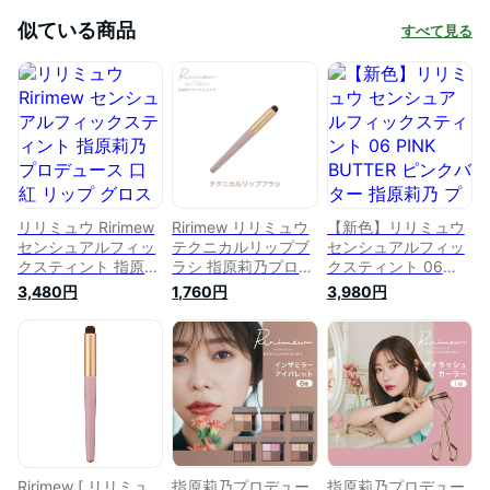
似ている商品
すべて見る
リリミュウ Ririmew
Ririmew リリミュウ
【新色】リリミュウ
センシュアルフィッ
テクニカルリップブ
センシュアルフィッ
クスティント 指原莉
ラシ 指原莉乃プロデ
クスティント 06
乃 プロデュース 口
ュースコスメ
PINK BUTTER ピン
3,480円
1,760円
3,980円
紅 リップ グロス
クバター 指原莉乃
【送料無料】
プロデュース 口紅
リップ グロス 【送
料無料】
Ririmew [ リリミュ
指原莉乃プロデュー
指原莉乃プロデュー