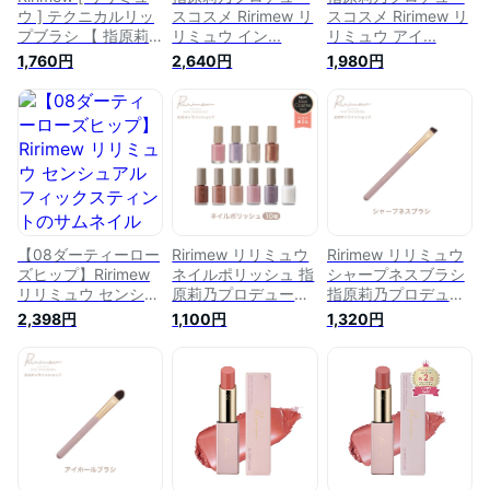
ウ ] テクニカルリッ
スコスメ Ririmew リ
スコスメ Ririmew リ
プブラシ 【 指原莉
リミュウ イン...
リミュウ アイ...
乃プロデュースコス
1,760円
2,640円
1,980円
メ/メイクブラシ 】
【08ダーティーロー
Ririmew リリミュウ
Ririmew リリミュウ
ズヒップ】Ririmew
ネイルポリッシュ 指
シャープネスブラシ
リリミュウ センシュ
原莉乃プロデュース
指原莉乃プロデュー
アルフィックスティ
コスメ
スコスメ
2,398円
1,100円
1,320円
ント