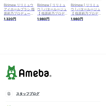
Ririmew リリミュウ
Ririmew [ リリミュ
Ririmew [ リリミュ
アイホールブラシ 指
ウ ] バタールージュ
ウ ] バタールージュ
原莉乃プロデュース
【 指原莉乃プロデュ
【 指原莉乃プロデュ
コスメ
ースコスメ/ルージュ
ースコスメ/ルージュ
1,320円
1,980円
1,980円
リップ 】(06 ピンク
リップ 】(01 ムース
チュール)
ピンク)
スタッフブログ