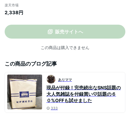
コスメ/ティント リップ 】
楽天市場
2,338円
販売サイトへ
この商品は購入できません
この商品のブログ記事
ありママ
現品が付録！完売続出なSNS話題の
大人気雑誌を付録買い♡話題の６
０%OFFも試せました
333