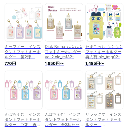
ミッフィー インス
Dick Bruna もふもふ
たまごっち もふもふ
タントフォトキーホ
フォトキーホルダー
フォトキーホルダー
ルダー 第2弾
vol.2 nic_mf32-
再入荷 nic_tmg02-
nic_mf21-01_04
01_04 TCP miffy
01_03 TCP
770円
1,650円〜
1,485円〜
TCP miffy photo
photo key holder ミ
tamagotchi photo
key holder Vol.2 ミ
ッフィーグッズ 写真
key holder たまごっ
ッフィーグッズ 写
キーホルダー インス
ちグッズ 写真 キー
真 キーホルダー フ
タントフォトキーホ
ホルダー インスタン
ォトキーホルダー
ルダー パスケース
トフォトキーホルダ
パスケース フォト
フォト キーホルダー
ー パスケース フォ
キーホルダー 推し
推し活（全4柄セッ
ト キーホルダー 推
活 usagi （ 全4
トのみ送料無料）
し活 バンダイ（全
柄セットのみ 送料
3柄セットのみ 送
無料 ）
料無料）
んぽちゃむ インス
んぽちゃむ インス
リラックマ インス
タントフォトキーホ
タントフォトキーホ
タントフォトキーホ
ルダー TCP 再入
ルダー 全3柄セッ
ルダー