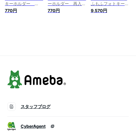
キーホルダー
ーホルダー 再入
ふもふフォトキーホ
TCP photo key
荷 ou10-02 ブル
ルダー nic_tmg22-
770円
770円
9,570円
holder nic_ou10-
ー TCP photo
01_06_04 TCP
01_ou10-04 おぱ
key holder
tamagotchi photo
んちゅうさぎグッ
nic_ou10-02 おぱ
key holder たまごっ
ズ 写真 キーホルダ
んちゅうさぎグッ
ちグッズ 写真 キー
ー フォトキーホル
ズ 写真 キーホルダ
ホルダー パスケース
ダー パスケース フ
ー フォト キーホル
フォト キーホルダー
ォト キーホルダー
ダー パスケース
推し活 バンダイ
推し活 可哀想に
BLUE かわいそう
オパンチュウサギ
に 推し活グッズ
opanchu usagi かわ
可哀想に
いそうに
スタッフブログ
CyberAgent