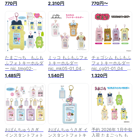
荷 photo key
ト TCP photo
nic_nx0194-
770円
2,310円
770円〜
holder nic_np04-
key holder
01_04 TCP photo
01_np04-03 んぽ
nic_np04-01_np04-
key holder リラッ
ちゃむグッズ 写真
03set んぽちゃむ
クマグッズ フォト
キーホルダー フォ
グッズ 写真 キーホ
キーホルダー パスケ
トキーホルダー パ
ルダー フォトキー
ース フォトキーホ
スケース フォト キ
ホルダー パスケー
ルダー
ーホルダー
ス フォト キーホル
RIRAKKUMA 推し
ダー
活グッズ（ 全4柄
セットのみ 送料無
料 ）NIC
たまごっち もふも
ミッコ もふもふフォ
チェゴシム もふもふ
ふフォトキーホルダ
トキーホルダー
フォトキーホルダー
ー nic_tmg02-
nic_mk05-01_04
nic_cg01-01_04
01_03_s2 TCP
TCP mikko
TCP choigosim
1,485円
1,540円
1,320円
tamagotchi photo
illustrations photo
photo key holder チ
key holder たまごっ
key holder リラック
ェゴシムグッズ 写真
ちグッズ 写真 キー
マグッズ 写真 キー
キーホルダー インス
ホルダー インスタン
ホルダー インスタン
タントフォトキーホ
トフォトキーホルダ
トフォトキーホルダ
ルダー パスケース
ー パスケース フォ
ー パスケース フォ
フォト キーホルダー
ト キーホルダー 推
ト キーホルダー 推
推し活 うさぎ くま
し活 バンダイ (全3
し活（ 全4柄セッ
ねこいぬ（全4柄セ
柄セットのみ 送料無
トのみ 送料無
ットのみ 送料無
料)
料 ）
料）
おぱんちゅうさぎ
おぱんちゅうさぎ イ
予約 2026年 1月中旬
インスタントフォト
ンスタントフォトキ
入荷 たまごっち も