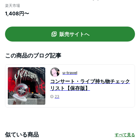
key holder Vol.2 ミッフィーグッズ 写真
楽天市場
キーホルダー インスタントフォトキーホル
1,408円〜
ダー パスケース フォト キーホルダー 推
し活 usagi（ 全4柄セットのみ 送料無
料 ）
販売サイトへ
この商品のブログ記事
u-travel
コンサート・ライブ持ち物チェック
リスト【保存版】
23
似ている商品
すべて見る