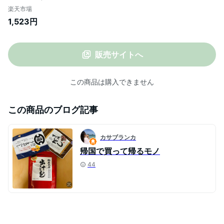
しょうが 甘酢漬 酢しょうが がり しょうが
楽天市場
漬け
1,523円
販売サイトへ
この商品は購入できません
この商品のブログ記事
カサブランカ
帰国で買って帰るモノ
44