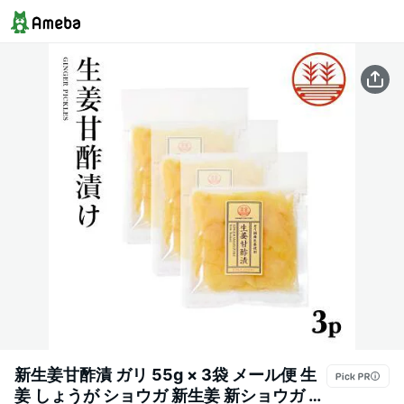
新生姜甘酢漬 ガリ 55g × 3袋 メール便 生
姜 しょうが ショウガ 新生姜 新ショウガ 新