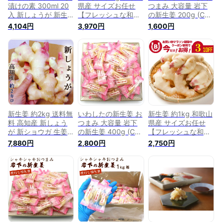
漬けの素 300ml 20
県産 サイズお任せ
つまみ 大容量 岩下
入 新しょうが 新生
【フレッシュな和歌
の新生姜 200g (CL)
姜 甘酢 調味液 野菜
山県産の新生姜】季
個包装 チャック袋入
4,104円
3,970円
1,600円
漬物 生姜 しょうが
節野菜 マイルドな辛
しんしょうが おやつ
ショウガ 国産
み 新しょうが しょ
新生姜の甘酢 ガリ
うが 生姜 2kg ガリ
業務用 甘酢漬け メ
甘酢漬け 天ぷら 生
ール便 送料無料
姜湯に 国産新しょう
が 国産新生姜 国産
ガリ 漬物 国産生姜
しょうが 送料無料 ※
北海道・沖縄・離島
を除く
新生姜 約2kg 送料無
いわしたの新生姜 お
新生姜 約1kg 和歌山
料 高知産 新しょう
つまみ 大容量 岩下
県産 サイズお任せ
が 新ショウガ 生姜
の新生姜 400g (CL)
【フレッシュな和歌
ginger 秀品 国産 酢
個包装 チャック袋入
山県産の新生姜】季
7,880円
2,800円
2,750円
漬け 佃煮 甘酢しょ
しんしょうが おやつ
節野菜 マイルドな辛
うが ガリ 日本一の
新生姜の甘酢 ガリ
み 新しょうが しょ
産地からお届け しょ
業務用 甘酢漬け
うが 生姜 生鮮 野菜
うが ショウガ
ガリ 甘酢漬け 天ぷ
ら 生姜湯 国産 新し
ょうが 国産新生姜
国産ガリ 漬物 国産
生姜 食品 送料無料 ※
北海道・沖縄・離島