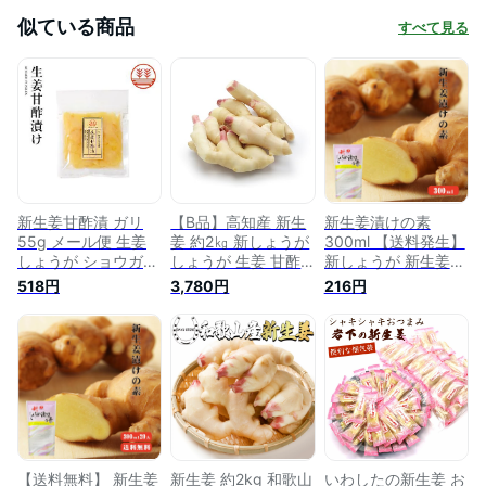
似ている商品
すべて見る
新生姜甘酢漬 ガリ
【B品】高知産 新生
新生姜漬けの素
55g メール便 生姜
姜 約2㎏ 新しょうが
300ml 【送料発生】
しょうが ショウガ
しょうが 生姜 甘酢
新しょうが 新生姜
新生姜 新ショウガ
漬け ガリ 薬味 高知
甘酢 調味液 野菜 漬
518円
3,780円
216円
新しょうが 甘酢漬
のしょうが
物 生姜 しょうが シ
酢しょうが がり し
ョウガ 国産
ょうが漬け
【送料無料】 新生姜
新生姜 約2kg 和歌山
いわしたの新生姜 お