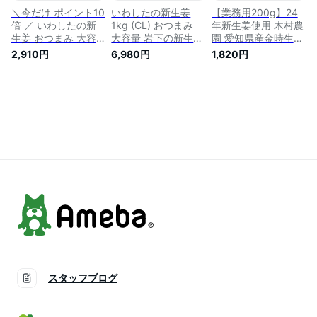
を除く
＼今だけ ポイント10
いわしたの新生姜
【業務用200g】24
倍 ／ いわしたの新
1kg (CL) おつまみ
年新生姜使用 木村農
生姜 おつまみ 大容
大容量 岩下の新生姜
園 愛知県産金時生姜
量 岩下の新生姜
個包装 1キロ箱 しん
を使用したガリ 国産
2,910円
6,980円
1,820円
400g (CL) 個包装 チ
しょうが おやつ 新
無添加・無着色 お弁
ャック袋入 しんしょ
生姜の甘酢 ガリ 業
当、お料理に 漬け物
うが おやつ 新生姜
務用 甘酢漬け 送料
甘酢生姜 漬物 国産
の甘酢 ガリ 業務用
無料
生姜 ガリ 無添加 新
甘酢漬け メール便
生姜 ショウガ ジン
送料無料
ジャー しょうが 金
時生姜 酢生姜 お弁
当 酢生姜 酢漬け 甘
酢漬け 寿司
スタッフブログ