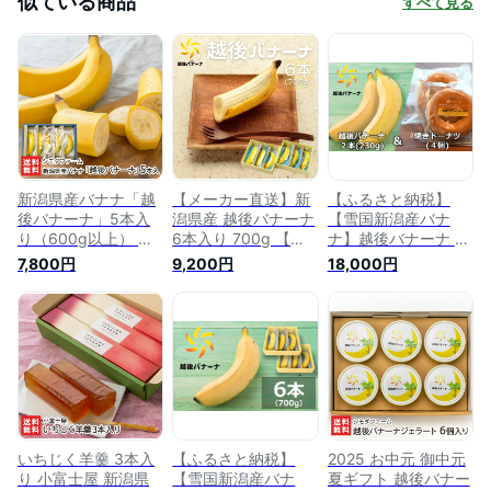
似ている商品
すべて見る
新潟県産バナナ「越
【メーカー直送】新
【ふるさと納税】
後バナーナ」5本入
潟県産 越後バナーナ
【雪国新潟産バナ
り（600g以上） シ
6本入り 700g 【バ
ナ】越後バナーナ 2
モダファーム【完熟
ナナ 完熟したら皮ま
本（230g）＆焼きド
7,800円
9,200円
18,000円
したら皮まで食べら
で食べられる フルー
ーナツ 4個 セット【
れる！/フルーツ/ば
ツ 果物 無農薬栽培
新潟県 柏崎市 】
なな/サーマルリサイ
シモダファーム 柏崎
クル/グロスミッチェ
産 プレミアム】 お
ル/柏崎産/プレミア
土産 手土産 プレゼ
ム】【お土産/手土
ント ギフト 贈り物
産/プレゼント/ギフ
内祝 御祝 出産内祝
トに！贈り物】【送
御礼 御見舞 お歳暮
料無料】お中元ギフ
御歳暮 【ヤマト便】
トにも！
いちじく羊羹 3本入
【ふるさと納税】
2025 お中元 御中元
り 小富士屋 新潟県
【雪国新潟産バナ
夏ギフト 越後バナー