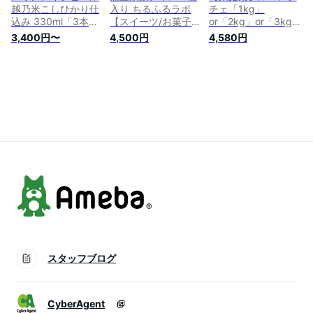
越乃米こしひかり仕
入り ちるふるラボ
チェ「1kg」
込み 330ml「3本入
【スイーツ/お菓子/
or「2kg」or「3kg」
り」or「6本入り」
アイス/氷菓/鉄粉/新
or「4kg」 樋口農園
3,400円〜
4,500円
4,580円
or「12本入り」スワ
潟県産】【お土産/手
【新潟県産/ル・レク
ンレイクビール 【地
土産/ギフトに！贈り
チェ/洋ナシ/洋なし/
ビール/阿賀野市/晩
物】【送料無料】
お取り寄せ/フルー
酌】【お土産/手土
ツ】【お土産/手土
産/ギフトに！贈り
産/プレゼント/ギフ
物】【送料無料】お
トに！贈り物】【送
歳暮ギフトにも！
料無料】 お歳暮
スタッフブログ
CyberAgent