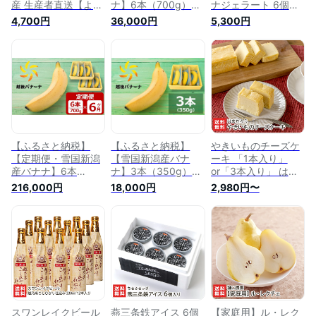
産 生産者直送【よう
ナ】6本（700g）濃
ナジェラート 6個入
かん 老舗】【お土
厚な甘さともっちり
り シモダファーム
4,700円
36,000円
5,300円
産/手土産/プレゼン
食感！安心安全の越
【代金引換決済不
ト/ギフトに！贈り
後バナーナ【 新潟県
可】【国産/ハウス栽
物】【送料無料】
柏崎市 】
培/完熟/新潟県内初
のバナナ栽培/新潟市
の人気ジェラート店
とのコラボ商品】
【お土産/手土産/ギ
フトに！贈り物】
【送料無料】
【ふるさと納税】
【ふるさと納税】
やきいものチーズケ
【定期便・雪国新潟
【雪国新潟産バナ
ーキ 「1本入り」
産バナナ】6本
ナ】3本（350g）濃
or「3本入り」 はま
（700g）×6回 濃厚
厚な甘さともっちり
たろう【代金引換決
216,000円
18,000円
2,980円〜
な甘さともっちり食
食感！安心安全の越
済不可】【紅はるか/
感！安心安全の越後
後バナーナ[ZB325]
クリームチーズ/柏崎
バナーナ【 新潟県
【 新潟県 柏崎市 】
産/自家栽培/スイー
柏崎市 】
ツ/お菓子/洋菓子】
【お土産/手土産/プ
レゼント/ギフトに！
贈り物】【送料無
料】お中元ギフトに
も！
スワンレイクビール
燕三条鉄アイス 6個
【家庭用】ル・レク