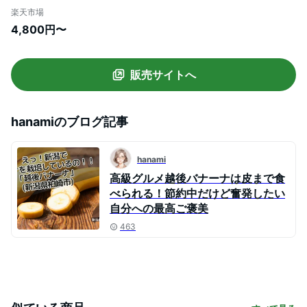
【バナナ/完熟したら皮まで食べられる/フ
楽天市場
ルーツ/ばなな/グロスミッチェル/柏崎産/
4,800円〜
プレミアム】【お土産/手土産/プレゼント/
ギフトに！贈り物】【送料無料】
販売サイトへ
hanami
のブログ記事
hanami
高級グルメ越後バナーナは皮まで食
べられる！節約中だけど奮発したい
自分への最高ご褒美
463