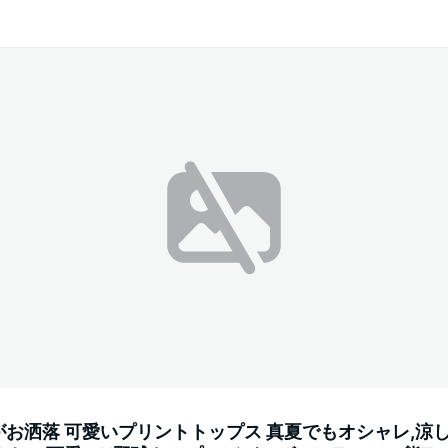
お洒落 可愛いプリントトップス 真夏でもオシャレ,涼し