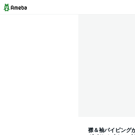
襟＆袖パイピングが