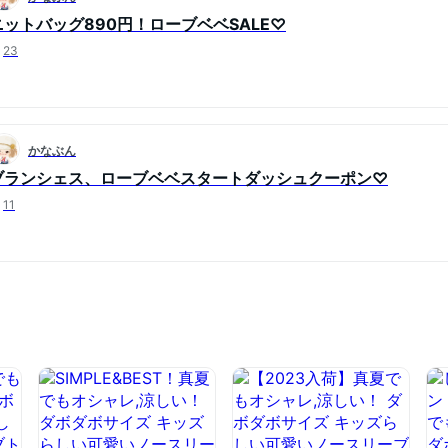
ニットバッグ890円！ローブベベSALE♡
23
かなぶん
ブランシェス、ローブベベスタートダッシュクーポン♡
11