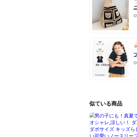
似ている商品