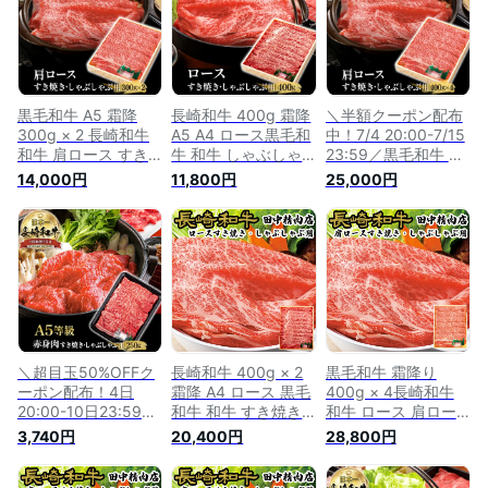
き焼き肉 すきやき肉
すき焼肉 お祝い ギ
ギフト 贈り物 贈答
すき焼肉 お祝い ギ
フト 贈り物 贈答用
用 送料無料 九州産
フト 贈り物 贈答用
九州産 牛肉
牛肉
リブロース サーロイ
ン 牛肉
黒毛和牛 A5 霜降
長崎和牛 400g 霜降
＼半額クーポン配布
300g × 2 長崎和牛
A5 A4 ロース黒毛和
中！7/4 20:00-7/15
和牛 肩ロース すき
牛 和牛 しゃぶしゃ
23:59／黒毛和牛 A5
焼き用 しゃぶしゃぶ
ぶ用 肉 すき焼き ギ
霜降 400g×4 計
14,000円
11,800円
25,000円
用 長崎県産 高級肉
フト しゃぶしゃぶ
1.6kg 長崎和牛 和牛
霜降り すき焼き肉
長崎県産 高級肉 国
肩ロース すき焼き用
すきやき肉 すき焼肉
産 霜降り 牛肉 すき
しゃぶしゃぶ用 長崎
プレゼント お祝い
焼き用 すき焼き用肉
県産 肉 国産 牛肉 霜
ギフト 贈り物 贈答
すき焼き用牛肉 すき
降り すき焼き肉 す
用 送料無料 九州産
焼き肉 すきやき肉
きやき肉 お祝い ギ
牛肉
すき焼肉 贈り物 贈
フト 贈り物 贈答用
答用 プレゼント 送
九州産 バレンタイン
料無料
＼超目玉50%OFFク
長崎和牛 400g × 2
黒毛和牛 霜降り
ーポン配布！4日
霜降 A4 ロース 黒毛
400g × 4長崎和牛
20:00-10日23:59／
和牛 和牛 すき焼き
和牛 ロース 肩ロー
長崎和牛 A5 モモ ウ
用 しゃぶしゃぶ用
ス すき焼き用 牛肉
3,740円
20,400円
28,800円
デ すき焼き用 250g
長崎県産 高級肉 肉
しゃぶしゃぶ用 すき
黒毛和牛 和牛 しゃ
御歳暮 国産 牛肉 霜
焼き 肉 ギフト しゃ