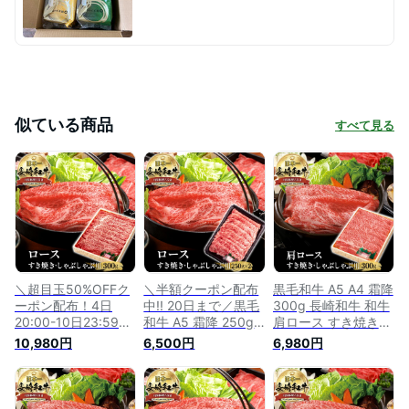
似ている商品
すべて見る
＼超目玉50%OFFク
＼半額クーポン配布
黒毛和牛 A5 A4 霜降
ーポン配布！4日
中!! 20日まで／黒毛
300g 長崎和牛 和牛
20:00-10日23:59／
和牛 A5 霜降 250g
肩ロース すき焼き用
長崎和牛 300g 霜降
× 2 長崎和牛 和牛 ロ
しゃぶしゃぶ用 長崎
10,980円
6,500円
6,980円
A5 ロース 黒毛和牛
ース すき焼き用 し
県産 高級肉 国産 霜
和牛 すき焼き用 し
ゃぶしゃぶ用 長崎県
降り すき焼き肉 す
ゃぶしゃぶ用 長崎県
産 肉 国産 霜降り す
きやき肉 すき焼肉
産 肉 国産 霜降り す
き焼き肉 すきやき肉
プレゼント お祝い