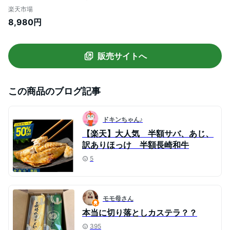
250g 長崎和牛 和牛 ロース すき焼き用 し
楽天市場
ゃぶしゃぶ用 長崎県産 肉 国産 霜降り すき
8,980円
焼き肉 すきやき肉 すき焼肉 お祝い ギフト
贈り物 贈答用 九州産 牛肉
販売サイトへ
この商品のブログ記事
ドキンちゃん♪
【楽天】大人気 半額サバ、あじ、
訳ありほっけ 半額長崎和牛
5
モモ母さん
本当に切り落としカステラ？？
395