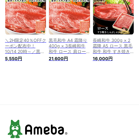
ぶしゃぶ用 すき焼き
降り すき焼き肉 す
ぶしゃぶ 長崎県産
肉 赤身 すき焼き す
きやき肉 すき焼肉
高級肉 美味しい 国
き焼き用肉 すきやき
お祝い ギフト 贈り
産 すきやき すき焼
肉 すき焼肉 長崎県
物 贈答用 送料無料
き肉 好き焼肉 すき
産 赤身肉 ヘルシー
リブロース サーロイ
焼肉 プレゼント お
ギフト 牛肉
ン クリスマス プレ
祝い 贈り物 贈答用
ゼント
送料無料
＼2H限定40％OFFク
黒毛和牛 A4 霜降り
長崎和牛 300g × 2
ーポン配布中！
400g × 3長崎和牛
霜降 A5 ロース 黒毛
10/14 20時～／黒毛
和牛 ロース 肩ロー
和牛 和牛 すき焼き
和牛 A4 霜降り
ス すき焼き用 牛肉
用 しゃぶしゃぶ用
5,550円
21,600円
16,000円
300g 長崎和牛 和牛
しゃぶしゃぶ用 すき
長崎県産 高級肉 肉
ロース 肩ロース す
焼き 肉 ギフト しゃ
国産 霜降り すき焼
き焼き用 牛肉 しゃ
ぶしゃぶ 長崎県産
き肉 すきやき肉 お
ぶしゃぶ用 すき焼き
高級肉 美味しい 国
祝い ギフト 贈り物
肉 ギフト しゃぶし
産 すきやき すき焼
贈答用 送料無料 リ
ゃぶ 長崎県産 美味
き肉 好き焼肉 すき
ブロース サーロイン
しい 国産 すきやき
焼肉 プレゼント お
プレゼント 牛肉
すき焼き肉 好き焼肉
祝い 贈り物 贈答用
すき焼肉 お祝い 贈
送料無料
り物 贈答用