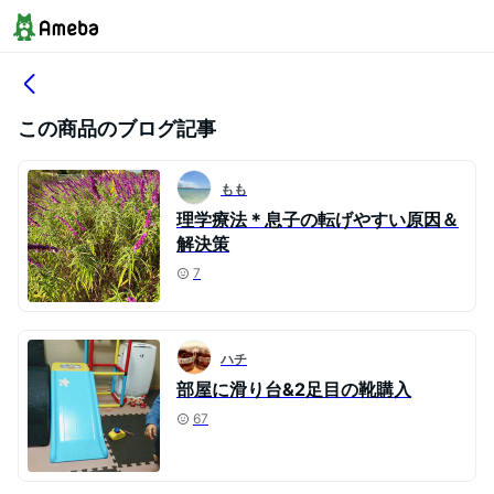
この商品のブログ記事
もも
理学療法＊息子の転げやすい原因＆
解決策
7
ハチ
部屋に滑り台&2足目の靴購入
67