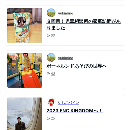
yukimino
８回目！児童相談所の家庭訪問があ
りました
60
yukimino
ボーネルンドあそびの世界へ
43
いちごパイン
2023 FNC KINGDOMへ！
25