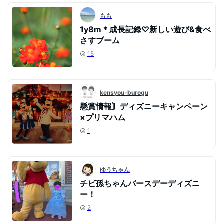
もも
1y8m＊成長記録♡新しい遊び&食べ
さすブーム
15
kensyou-burogu
懸賞情報〙ディズニーキャンペーン
×プリマハム
1
ゆうちゃん
チビ孫ちゃんバースデーディズニ
ー！
2