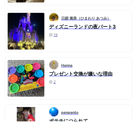
日廻 篤美（ひまわり あつみ）
ディズニーランドの夜パート3
19
Hanna
プレゼント交換が嫌いな理由
2
penpento
ポテチにつられて
6