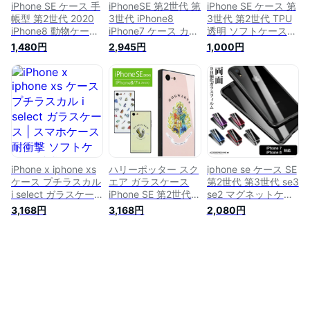
ウ かわいい
iPhone SE ケース 手
iPhoneSE 第2世代 第
iPhone SE ケース 第
帳型 第2世代 2020
3世代 iPhone8
3世代 第2世代 TPU
iPhone8 動物ケース
iPhone7 ケース カバ
透明 ソフトケース
iPhone SE2 iPhone7
ー ミッフィー スマ
iPhone8 iPhone SE3
1,480円
2,945円
1,000円
iPhone6s iPhone6
ホケース スクエアガ
iPhone SE2
かわいい 手帳 カバ
ラスケース miffy
iPhoneSE3
ー アイフォンSE ア
floral iPhoneSE ケー
iPhoneSE2 アイフォ
イフォンSE2 アイフ
ス iPhone8ケース
ンSE3 クリアケース
ォン8 スマホケース
iPhone7ケース スク
iPhone7 カバー 保護
保護 耐衝撃 手帳
エア ガラスケース
アイフォンSE2 アイ
docomo au
Miffy ネイビー ホワ
フォン8 アイフォン7
softbank simフリー
イト アイフォンSE
スマホケース 携帯ケ
A355I8DOG
アイフォン8 アイフ
ース 携帯カバー
ォン
iPhone x iphone xs
ハリーポッター スク
iphone se ケース SE
ケース プチラスカル
エア ガラスケース
第2世代 第3世代 se3
i select ガラスケー
iPhone SE 第2世代
se2 マグネットケー
ス | スマホケース 耐
iPhone8 iPhone7 ゆ
ス iPhone8 ケース
3,168円
3,168円
2,080円
衝撃 ソフトケース
るかわ キャラクター
ガラスケース アイフ
携帯ケース iphoneケ
マーク おしゃれ ス
ォン8 エイトケース
ース アイフォンXS
マホ iPhoneSE 2020
iPhone7ケース アイ
アイホンXs アイフォ
第二世代 SE2 アイフ
フォンケース 全面保
ン10 アイフォン10s
ォン アイホン グッ
護 マグネット吸着
ストラップホール 可
ズ カバー ジャケッ
360度フルカバー ア
愛い
ト ケース 携帯ケー
イフォン7ケース 両
ス スマホケース
面ガラス 前後ガラス