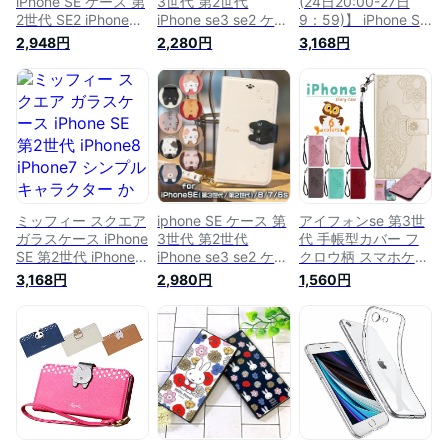
iPhone SE ケース 第
3世代 第2世代
(24日20:00-27日
2世代 SE2 iPhone8
iPhone se3 se2 ケー
9：59)】 iPhone SE
iPhone7 サンリオ 写
ス iphonese2ケース
ケース 第2世代 SE2
2,948円
2,280円
3,168円
真やメモが挟めるケ
iphone8 iphone7
iPhone8 iPhone7 ミ
ース クリア 推し ク
iphone SE ケース
ッフィー スクエア
リアケース うちわ型
se2 iphone 8 アイフ
ガラスケース チュー
フレーム カバー ア
ォン8 カバー 6s ア
リップ かわいい 白
イホン アイフォン
イフォン7 手帳型 ス
黄色 キャラクター
ハードケース |
マホケース ストラッ
グッズ カバー アイ
iphoneケース スマホ
プ付き iphoneケース
フォン アイホン |
ケース アイフォン8
iphoneケース スマホ
ケース アイフォン8
ケース
ミッフィー スクエア
iphone SE ケース 第
アイフォンse 第3世
ガラスケース iPhone
3世代 第2世代
代 手帳型カバー フ
SE 第2世代 iPhone8
iPhone se3 se2 ケー
クロウ柄 スマホケー
iPhone7 シンプル キ
ス iphonese2ケース
ス 手帳型 iphone8
3,168円
2,980円
1,560円
ャラクター かわいい
iphone8 iphone7
手帳型 ケース カバ
おしゃれ スマホ
iphone SE ケース
ー iphone se 第2世
iPhoneSE 2020 第二
se2 iphone 8 アイフ
代 ケース iPhone7
世代 SE2 アイフォン
ォン8 カバー 6s ア
アイホンSE 2022
アイホン カバー ジ
イフォン7 スマホケ
2020 ケース 第三世
ャケット ケース 携
ース おしゃれ スト
代 アイフォン 8Plus
帯ケース スマホケー
ラップ付き iphone
アイフォン7Plus
ス
ケース iphoneケース
8plus 手帳 ケース ス
可愛い 猫 cocotte
タンド 花柄 フクロ