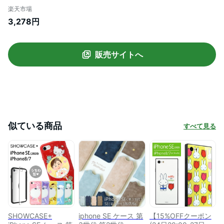
ラスケース9H カバー アイセレクト キャラ
楽天市場
クター グッズ ストラップホール かわいい
3,278円
アイフォン アイホン | iphoneケース スマ
ホケース アイフォン8ケース アイフォン8
販売サイトへ
似ている商品
すべて見る
SHOWCASE+
iphone SE ケース 第
【15%OFFクーポン