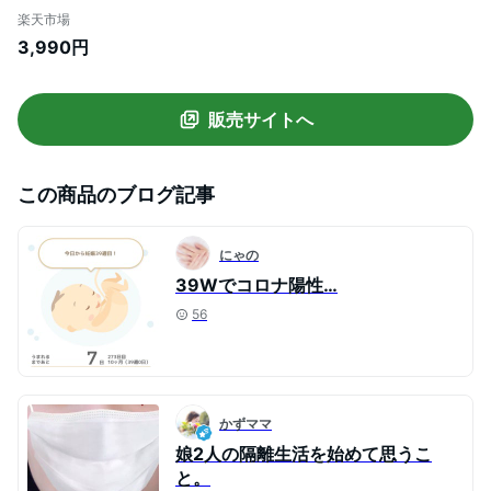
酸素濃度計 看護 血中酸素濃度計 spo2 脈
楽天市場
拍計 酸素飽和度 心拍計 国内検品済み 家庭
3,990円
用 介護 高精度 簡単操作 小型軽量 携帯便利
在宅/登山用 日本語説明書 体調管理 健康管
理 送料無料
販売サイトへ
この商品のブログ記事
にゃの
39Wでコロナ陽性…
56
かずママ
娘2人の隔離生活を始めて思うこ
と。