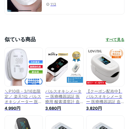
113
似ている商品
すべて見る
＼P10倍・3/16迄限
パルスオキシメータ
【クーポン配布中】
定／ 楽天1位 パルス
ー 医療機器認証 医
パルスオキシメータ
オキシメーター 医療
療用 酸素濃度計 血
ー 医療機器認証 血
機器認証 医療用 血
中酸素濃度計 spo2
中酸素濃度計 医療用
4,990円
3,680円
3,820円
中酸素濃度計 看護
脈拍計 酸素飽和度
spo2 脈拍計 酸素飽
血中酸素濃度計
心拍計 指脈拍 指先
和度 心拍計 指脈拍
spo2 脈拍計 酸素飽
日本語説明書 人気
指先 酸素濃度計 日
和度 心拍計 国内検
看護 スポーツ 家庭
本語説明書 人気 看