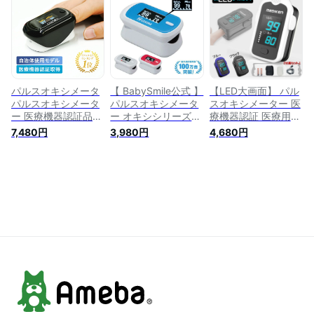
定器 高精度測定 大
定器 高精度測定 大
クリップ式 ワンタッ
画面表示 パルスオキ
画面表示 パルスオキ
チで簡単操作 5秒測
シメーター 医療用
シメーター 医療用
定 有機ELデイスプレ
家庭用 最新の豪華付
家庭用 最新の豪華付
イ 携帯便利 健康管
属品4点セット
属品4点セット
理
パルスオキシメータ
【 BabySmile公式 】
【LED大画面】 パル
パルスオキシメータ
パルスオキシメータ
スオキシメーター 医
ー 医療機器認証品
ー オキシシリーズS-
療機器認証 医療用
遮光カバー付
126 | 医療機器認証
オキシメーター パル
7,480円
3,980円
4,680円
MD300CN350ちゃ
品 脈拍計 酸素飽和
スオキシメータ 血中
いなび 心拍計 脈拍
度 心拍計 血中酸素
酸素濃度計 脈拍 血
酸素飽和度 血中酸素
濃度計 spo2 指脈拍
中酸素 測定器 spo2
濃度計 パルス オキ
指先 家庭用 在宅医
酸素飽和度 血中酸素
シ 脈拍計 心拍数 メ
療 介護 健康管理 体
飽和度 医療用 家庭
ーター spo2 医療用
調管理 国内配送
用 介護 高齢 家族 小
家庭用 介護 看護 病
児 大人 ナースグッ
院 医療用
ズ