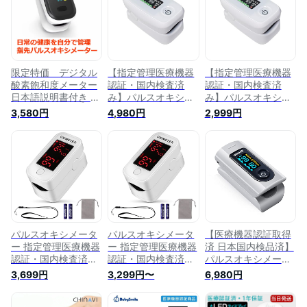
品済み 家庭用 介護
用 在宅医療 登山 体
護 家庭用 在宅医療
高精度 簡単操作 小
調管理 健康管理 脈
登山 体調管理 健康
型軽量 携帯便利 在
拍 酸素飽和度 血中
管理 脈拍 介護 病院
宅/登山用 日本語説
酸素濃度計 介護 看
医療 子供 【1年保
明書 体調管理 健康
護 病院 医療
証】
管理 送料無料
限定特価 デジタル
【指定管理医療機器
【指定管理医療機器
酸素飽和度メーター
認証・国内検査済
認証・国内検査済
日本語説明書付き 家
み】パルスオキシメ
み】パルスオキシメ
庭用 SPO2 測定器 血
ーター 酸素濃度計
ーター 酸素濃度計
3,580円
4,980円
2,999円
中酸素 脈拍計 酸素
心拍計 spo2/脈拍測
心拍計 spo2/脈拍測
飽和度 心拍計 指脈
定器 医療用 家庭用
定器 医療用 家庭用
拍 指先 一般家庭用
パルスオキシメータ
パルスオキシメータ
健康管理 血中酸素濃
ー KA800 医療用 家
ー KA800 医療用 家
度 在宅介護 携帯小
庭用 オキシメーター
庭用 オキシメーター
型 指先 高機能 送料
正常値 血中酸素濃度
正常値 血中酸素濃度
無料 av-pom01
計 医療機器認証 ア
計 医療機器認証 ア
ラート機能付 メディ
ラート機能付 メディ
カルカレンダー 簡単
カルカレンダー 簡単
操作 見やすい ディ
操作 見やすい ディ
パルスオキシメータ
パルスオキシメータ
【医療機器認証取得
スプレイ表示 自宅測
スプレイ表示 自宅測
ー 指定管理医療機器
ー 指定管理医療機器
済 日本国内検品済】
定器 (1)
定器… (1)
認証・国内検査済み
認証・国内検査済み
パルスオキシメータ
血中酸素濃度計 血中
血中酸素濃度計 血中
ー 血中酸素濃度計
3,699円
3,299円〜
6,980円
酸素濃度測定器
酸素濃度測定器
医療用 家庭用 心拍
spo2 心拍計 脈拍測
spo2 心拍計 脈拍測
計 spo2/脈拍測定器