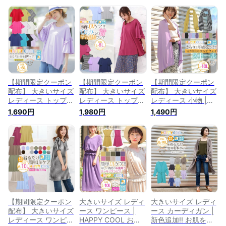
【期間限定クーポン
【期間限定クーポン
【期間限定クーポン
配布】 大きいサイズ
配布】 大きいサイズ
配布】 大きいサイズ
レディース トップス
レディース トップス
レディース 小物 |
| 【オススメ】 お肌
| HAPPY COOL お肌
HAPPY COOL お肌
1,690円
1,980円
1,490円
を守る 嬉しい7つの
を守る嬉しい7つの
を守る嬉しい7つの
機能!! UV・接触冷感
機能！ UV・接触冷
機能! UV・接触冷感
フリルフレア袖 半袖
感 華奢魅せ フレア
さらりと嬉しい 着回
プルオーバー _ オリ
袖 異素材使い トッ
し自在な マルチWAY
ジナル LL 3L 4L 5L
プス _ オリジナル LL
ストール _ オリジナ
6L 二の腕 胸周り お
3L 4L 5L 6L 7L 8L
ル LL 3L 4L 5L 6L
腹 腰周り [431387]
夏 ゆったり お腹 胸
7L 8L 9L 10L 春 お
hc 春 夏【メール便
周り 二の腕
腹 二の腕 胸周り
可】
[431823] 【メール
[431832] 【メール
便可】 hc cs
便】
【期間限定クーポン
大きいサイズ レディ
大きいサイズ レディ
配布】 大きいサイズ
ース ワンピース |
ース カーディガン |
レディース ワンピー
HAPPY COOL お肌
新色追加!! お肌を守