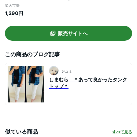
しい7つの機能!! UV ・ 接触冷感 ベーシッ
楽天市場
クタンクトップ _ オリジナル ゆったり お
1,290円
腹 胸周り 二の腕腰周り LL 3L 4L 5L 6L 7L
8L 9L 10L [431338] hc 春 夏【メール便
可】 cs
販売サイトへ
この商品のブログ記事
ジュミ
しまむら ＊あって良かったタンク
トップ＊
似ている商品
すべて見る