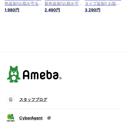
色追加!!お肌を守る
新色追加!!お肌を守
タイプ追加!! お肌を
嬉しい7つの機能！
る嬉しい7つの機
守る嬉しい7つの機
1,980円
2,490円
3,290円
UV・接触冷感vネッ
能!UV・接触冷感 2丈
能！ uv ・ 接触冷感
クIラインワンピース
から選べる!! 長袖 ト
ジップアップ 長袖
_ オリジナル LL 3L
ッパーカーディガン
パーカー _ オリジナ
4L 5L 6L 7L 8L ゆっ
_ オリジナル LL 3L
ル ゆったり LL 3L
たり 胸周り 二の腕
4L 5L 6L 7L 8L
4L 5L 6L 7L 8L 9L
お尻 腰周り
[431342-1/431342-
10L
[431042/431042-2]
2] hc 春 春物 春服 夏
[431045/432604]
hc 春 春物 春服 夏
夏物 夏服 ゆったり
hc 冷房対策 夏 夏物
夏物 夏服
胸周り 二の腕 腰周
夏服 夏用 お腹 腰回
り
り 胸周り 二の腕 長
袖
スタッフブログ
CyberAgent