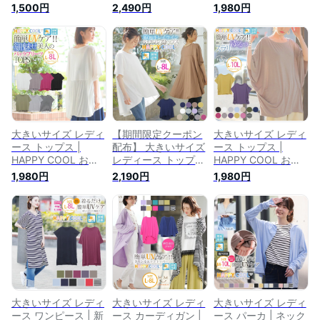
ス | 新色追加!! お肌
を守る嬉しい7つの
る嬉しい7つの機
1,500円
2,490円
1,980円
を守る嬉しい7つの
機能！ UV・接触冷
能!UV・接触冷感 共
機能！UV・接触冷感
感 お腹周りスッキ
布ベルト付き 長袖
Aライン ワンピース
リ！ 2WAY 半袖 ロン
ロングカーディガン
_ オリジナル ワンピ
グワンピース _ オリ
_ オリジナル ゆった
LL 3L 4L 5L 6L 7L
ジナル LL 3L 4L 5L
り 胸周り 二の腕 お
8L 9L 10L 二の腕 お
6L 7L 8L 9L 10L ゆ
尻 腰周り LL 3L 4L
腹 腰周り お尻
ったり お腹 胸周り
5L 6L 7L 8L 9L 10L
[431043/431043-2]
お尻 腰周り マキシ
[431343] hc 春 春物
【F】 hc 春 夏
[431828] hc 夏 夏物
春服 夏 夏物 夏服
夏服 夏用
大きいサイズ レディ
【期間限定クーポン
大きいサイズ レディ
ース トップス |
配布】 大きいサイズ
ース トップス |
HAPPY COOL お肌
レディース トップス
HAPPY COOL お肌
を守る嬉しい7つの
| HAPPYCOOL お肌
を守る嬉しい7つの
1,980円
2,190円
1,980円
機能！ UV・接触冷
を守る嬉しい7つの
機能！ UV・接触冷
感 バックプリーツ
機能！ UV・接触冷
感 ゆるシルエット
細魅せ 美人 異素材
感 バック フレア シ
華奢魅せ 美人 裾タ
使い 半袖 トップス _
ルエット トップス _
ック ドルマン Tシャ
オリジナル LL 3L 4L
オリジナル LL 3L 4L
ツ _ LL 3L 4L 夏 夏
5L 6L 7L 8L ゆった
5L 6L 7L 8L 夏 ゆっ
物 夏服 夏用 ゆった
り 胸周り 二の腕 腰
たり お腹 胸周り 二
り お腹 胸周り 二の
周り [431824] 【メ
の腕 お尻 腰周り 五
腕 腰周り [431818]
ール便可】 hc 夏 夏
分袖 [432089]
【メール便不可】 hc
物 夏服 夏用
cs
大きいサイズ レディ
大きいサイズ レディ
大きいサイズ レディ
ース ワンピース | 新
ース カーディガン |
ース パーカ | ネック