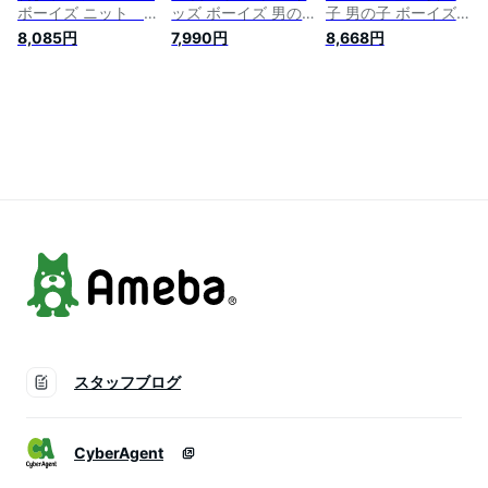
ボーイズ ニット 長
ッズ ボーイズ 男の
子 男の子 ボーイズ
袖 キッズ 男の
子 コットン POLO
ガールズ ロンパース
8,085円
7,990円
8,668円
子 セーター POLO
RALPH LAUREN ポ
2枚セット ベビー服
RALPH LAUREN ポ
ロ Cotton Oxford
ベビーウェア 肌着
ロ
Shirt メール便
出産祝い POLO
【polo23ss】
RALPH LAUREN ポ
ロ 出産祝い ベビー
ギフト専門 【メール
便】
スタッフブログ
CyberAgent