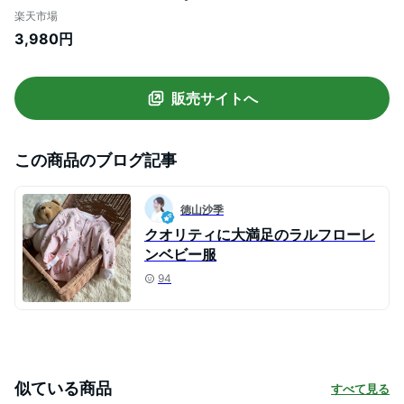
の子 ガールズ ボーイズ キッズ POLO
楽天市場
RALPH LAUREN ポロ
3,980円
販売サイトへ
この商品のブログ記事
徳山沙季
クオリティに大満足のラルフローレ
ンベビー服
94
似ている商品
すべて見る