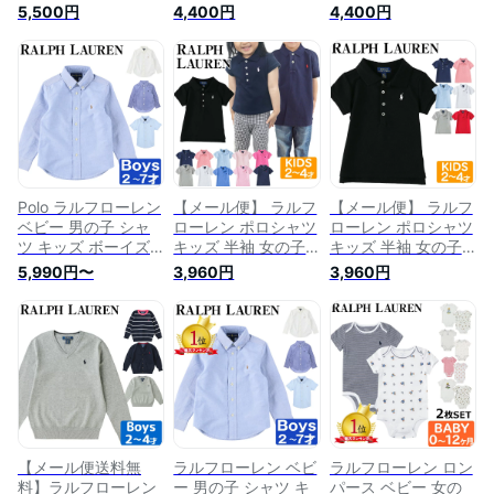
ロンパース ワンピー
ロンパース ワンピー
ロンパース ワンピー
5,500円
4,400円
4,400円
ス 服 キッズ ベビー
ス 服 キッズ ベビー
ス 服 キッズ ベビー
女の子 男の子 半袖
女の子 男の子 半袖
女の子 男の子 半袖
長袖 ボーイズ ガー
長袖 ボーイズ ガー
長袖 ボーイズ ガー
ルズ POLO RALPH
ルズ POLO RALPH
ルズ POLO RALPH
LAUREN ポロ
LAUREN ポロ
LAUREN ポロ
Polo ラルフローレン
【メール便】 ラルフ
【メール便】 ラルフ
ベビー 男の子 シャ
ローレン ポロシャツ
ローレン ポロシャツ
ツ キッズ ボーイズ
キッズ 半袖 女の子
キッズ 半袖 女の子
男の子 コットン
男の子 ボーイズ ガ
男の子 ボーイズ ガ
5,990円〜
3,960円
3,960円
POLO RALPH
ールズ Tシャツ ショ
ールズ Tシャツ ショ
LAUREN ポロ
ートスリーブ シャツ
ートスリーブ シャツ
Cotton Oxford Shirt
POLO RALPH
POLO RALPH
メール便
LAUREN ポロ
LAUREN ポロ
【メール便送料無
ラルフローレン ベビ
ラルフローレン ロン
料】ラルフローレン
ー 男の子 シャツ キ
パース ベビー 女の