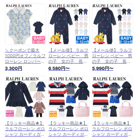
＼クーポンで最大
【メール便】 ラルフ
【メール便】 ラルフ
1000円オフ／ラルフ
ローレン ベビー 男
ローレン ベビー 男
ローレン ロンパース
の子 女の子 長袖
の子 女の子 長袖
キッズ ベビー ポロ
ロンパース インター
ロンパース インター
3,300円
6,580円〜
5,990円〜
ボディースーツ Puff
ロック ボーイズ オ
ロック ボーイズ オ
sleeve polo
ールオーバー ポニー
ールオーバー ポニー
bodysuit ベビー 半
コットン キッズ
コットン キッズ
袖 パフスリーブ ボ
POLO RALPH
POLO RALPH
ーイズ ガールズ
LAUREN ポロ 足つ
LAUREN ポロ 足つ
POLO RALPH
き 秋冬
き 秋冬
LAUREN ポロ
【ラッキー商品★】
【ラッキー商品★】
【ラッキー商品★】
ラルフローレン ポロ
ラルフローレン ポロ
ラルフローレン ポロ
シャツ カーディガン
シャツ カーディガン
シャツ カーディガン