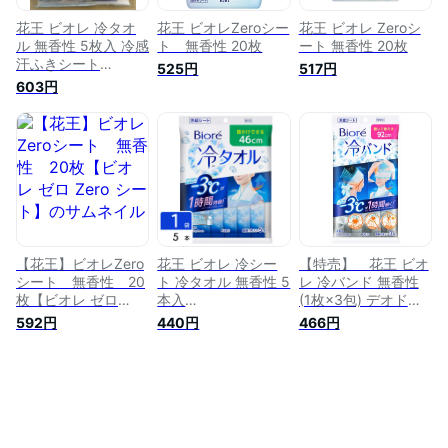
花王 ビオレ 冷タオ
花王 ビオレZeroシー
花王 ビオレ Zeroシ
ル 無香性 5枚入 冷感
ト 無香性 20枚
ート 無香性 20枚
汗ふきシート
525円
517円
4901301379894
603円
【花王】ビオレZero
花王 ビオレ 冷シー
【特売】 花王 ビオ
シート 無香性 20
ト 冷タオル 無香性 5
レ 冷バンド 無香性
枚【ビオレ ゼロ
本入
(1枚×3包) デオドラ
Zero シート】
4901301379894
ントシート 汗ふきシ
592円
440円
466円
ート