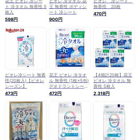
花王 ビオレ 冷シー
ビオレ 冷タオル 花
ビオレ 冷シート
ト 冷タオル 無香性 5
王 無香性 ボディシ
無香性 20枚
枚入
ート 冷シート
470円
598円
900円
ビオレ冷シート 無香
花王 ビオレ 冷タオ
【4個計20枚】花王
性(20枚入)【ビオレ
ル 無香性 (1枚×5包)
ビオレ 冷タオル 無
シーズン】
デオドラントシート
香性 5枚入
汗ふきシート
473円
472円
2,318円