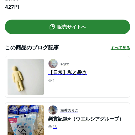
427円
販売サイトへ
この商品のブログ記事
すべて見る
sqzz
【日常】私と暑さ
1
海苔のりこ
懸賞記録⭐️（ウエルシアグループ）
16