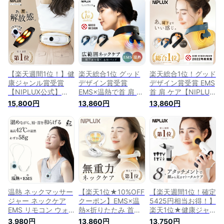
式】SHOULDER
emsフットマット フ
ックス 健康 グッズ
RELAX 肩 マッサー
ットスリム 美脚 美
首 EMS プレゼント
ジ EMS 温熱 肩専用
足 トレーニング 足
実用的※ 医療用 首こ
リラクゼーション器
首 電気刺激 コード
り 解消グッズ マッ
僧帽筋 ケア 軽量 健
レス 健康グッズ ギ
サージ ネックマッサ
康グッズ 父の日 プ
フト プレゼント 実
ージャー マッサージ
レゼント 実用的 ※ 医
用的 ※ 医療用 マッサ
器 ではありません
療用 マッサージ器
ージ器 ではありませ
ではありません
ん
【楽天週間1位！】健
楽天総合1位 グッド
楽天総合1位！グッド
康ジャンル賞受賞
デザイン賞受賞
デザイン賞受賞 EMS
【NIPLUX公式】
EMS×温熱で首 肩 ケ
首 肩 ケア【NIPLUX
WAISTUPLUS ウェ
ア【NIPLUX公式】
公式】NECK RELAX
15,800円
13,860円
13,860円
スタプラス 運動補助
NECK RELAX 1S ※
1S 温熱 EMS ※ 医療
器 低周波 温熱 EMS
医療用 首こり ems
用 首こり マッサー
プレゼント 実用的 ※
マッサージ ネックマ
ジ ネックマッサージ
医療用 マッサージ器
ッサージ ネックマッ
ネックマッサージャ
腰 マッサージ機 改
サージャー マッサー
ー マッサージ機 マ
善 グッズ グッズ マ
ジ機 マッサージ器
ッサージ器 ではあり
ッサージ ではありま
ではありません
ません
せん
温熱 ネックマッサー
【楽天1位★10%OFF
【楽天週間1位！確定
ジャー ネックケア
クーポン】EMS×温
5425円相当お得！】
EMS リモコン ウォ
熱×折りたたみ 首全
楽天1位★健康ジャ
ームネック 肩こり
体ケア NIPLUX公式
ンル賞
3,980円
13,860円
13,750円