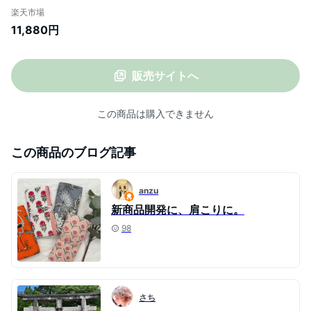
★楽天1位【NIPLUX公式】 EMS 温熱 肩専
楽天市場
用リラクゼーション器 リラックス 美肩 僧
11,880円
帽筋 ほぐす ケア 軽量 健康グッズ プレゼン
ト 実用的 プレゼント ※ 医療用 マッサージ
器 ではありません
販売サイトへ
この商品は購入できません
この商品のブログ記事
anzu
新商品開発に、肩こりに。
98
さち