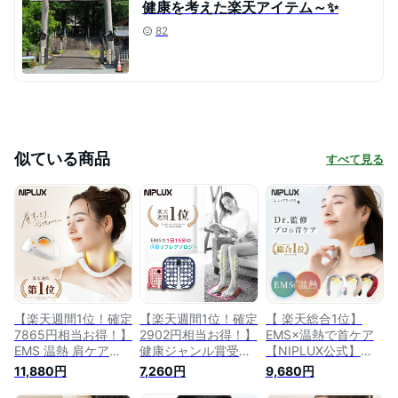
健康を考えた楽天アイテム～✨
82
似ている商品
すべて見る
【楽天週間1位！確定
【楽天週間1位！確定
【 楽天総合1位】
7865円相当お得！】
2902円相当お得！】
EMS×温熱で首ケア
EMS 温熱 肩ケア★
健康ジャンル賞受賞
【NIPLUX公式】
健康ジャンル賞★楽
★楽天1位 【NIPLUX
NECK RELAX ニップ
11,880円
7,260円
9,680円
天1位【NIPLUX公
公式】LEG RELAX
ラックス ネックリラ