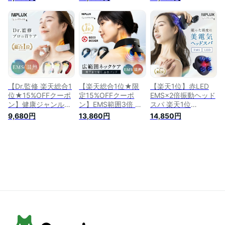
肩 リラクゼーション
NECK RELAX PLUS
MVP【NIPLUX公
器 リラックス 癒し
ニップラックス ネッ
式】FASCIALAX
美肩 僧帽筋 ほぐす
クリラックス プラス
MINI 2S ファシアラ
ケア 超軽量58g コー
軽量 健康 首 温熱
ックス ツーエス マ
ドレス 健康グッズ
EMS ※医療用 首こり
ッサージガン 筋膜リ
プレゼント 母の日
マッサージ ネックマ
リースガン 全身ケア
プレゼント 実用的
ッサージャー マッサ
健康グッズ 肩 腰 足
ージ器 ではありませ
静音 実用的 プレゼ
ん
ント ※ 医療用 マッサ
ージ器 ではありませ
【Dr.監修 楽天総合1
【楽天総合1位★限
【楽天1位】赤LED
ん
位★15%OFFクーポ
定15%OFFクーポ
EMS×2倍振動ヘッド
ン】健康ジャンル賞
ン】EMS範囲3倍 首
スパ 楽天1位
受賞【NIPLUX公
肩 全体ケア！楽天1
NIPLUX公式 EMS
9,680円
13,860円
14,850円
式】NECK RELAX ニ
位【NIPLUX公式】
HEAD SPA 頭皮マッ
ップラックス ネック
NECK RELAX 1S ネ
サージ ヘッドマッサ
リラックス 健康 首
ックリラックス ワン
ージ ヘッドマッサー
温熱EMS 実用的 プ
エス 健康グッズ 温
ジャー 頭皮エステ
レゼント 父の日
熱 EMS 解消 プレゼ
電動頭皮ブラシ 美容
2026 女性 男性
ント 実用的 父の日
家電 頭皮ケア 女性
2026 女性 男性
プレゼント 実用的 ※
医療用 マッサージ器
ではありません