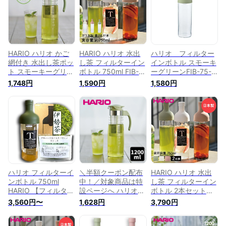
トル 冷茶ポット 耐
ット スリム お茶
茶 荒畑園 | フィルタ
熱 ピッチャー 耐熱
日本茶 荒畑園 プレ
ーイン 水出し緑茶
ガラス 熱湯 水出し
ゼント
茶器 水出しポット
麦茶ポット ガラス
水だし ボトル 耐熱
お茶ポット 麦茶ポッ
ト
HARIO ハリオ かご
HARIO ハリオ 水出
ハリオ フィルター
網付き 水出し茶ポッ
し茶 フィルターイン
インボトル スモーキ
ト スモーキーグリー
ボトル 750ml FIB-
ーグリーンFIB-75-
ン HCC-12-SG ｜ 水
75 茶こし付 | ピッチ
SG〇水出し ボトル
1,748円
1,590円
1,580円
出し お茶ポット か
ャー ポット ボトル
茶 耐熱 ガラス ポッ
ご網つき 耐熱 ガラ
水出し ボトル型 耐
ト 緑茶 お茶ボトル
ス ピッチャー 冷水
熱 耐熱ガラス 麦茶
冷蔵庫 保存容器 ピ
筒 ボトル 麦茶ポッ
ポット お茶ポット
ッチャー お茶 スリ
ト 緑茶 紅茶 アイス
お茶 水出しポット
ムジャグ ジャグ
ティー
おしゃれ 大容量 フ
HARIO
ィルター付き ティー
ボトル 茶こし付き
水出しピッチャー 麦
茶ピッチャー
ハリオ フィルターイ
＼半額クーポン配布
HARIO ハリオ 水出
ンボトル 750ml
中！／対象商品は特
し茶 フィルターイン
HARIO 【フィルター
設ページへ ハリオ
ボトル 2本セット
インボトル専用茶葉
かご網付き 水出し茶
750ml FIB-75 茶こ
3,560円〜
1,628円
3,790円
セット】茶葉 水筒
ポット スモーキーグ
し付 | ピッチャー ポ
冷蔵庫 ポット グリ
リーン 水出し茶 茶
ット ボトル 水出し