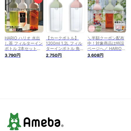
ーン ガラス製 冷茶
ポット 冷茶ポット
ボトル型 耐熱 耐熱
水出し 抹茶入り茶葉
麦茶ポット 冷水筒
ガラス 麦茶ポット
セット 喜多製茶
フレーバーウォータ
お茶ポット お茶 水
【お茶屋が本気で考
ー フルーツウォータ
出しポット おしゃれ
えた水出し茶葉】耐
ー 耐熱ガラス ガラ
大容量 フィルター付
熱ガラス 熱湯 麦茶
ス ピッチャー 洗い
き 茶こし付き 水出
ポット 冷水筒 お茶
やすい 1200mL
しピッチャー 麦茶ピ
茶こし付 キッチン
ッチャー 容器
HARIO ハリオ 水出
【カークボトル】
＼半額クーポン配布
ピッチャー ジャグ
し茶 フィルターイン
1200ml 1.2L フィル
中！対象商品は特設
デカンタ サングリア
ボトル 2本セット
ターインボトル 角型
ページへ／ HARIO
にも おすすめお茶ボ
750ml FIB-75 茶こ
水出し緑茶 冷茶ポッ
ハリオ カークボトル
3,790円
2,750円
3,608円
トル ボトル瓶 水出
し付 | ピッチャー ポ
ト 水出しポット 麦
冷水筒 ピッチャー
し茶 水出しボトル
ット ボトル 水出し
茶 食洗機対応 冷水
水出しポット 横置き
水出しポット (1セッ
ボトル型 耐熱 耐熱
筒 お茶ポット ピッ
冷茶ポット 麦茶ポッ
ト, 1, 個)
ガラス 麦茶ポット
チャー 横置き ギフ
ト 水出し茶 ボトル
お茶ポット お茶 水
ト 洗いやすい
水筒 冷水ポット 茶
出しポット おしゃれ
HARIO ハリオ
ポット フィルター付
大容量 フィルター付
き 冷茶 ティーポッ
き 茶こし付き 水出
ト ティーボトル 洗
しピッチャー 麦茶ピ
いやすい 熱湯対応
ッチャー 容器
食洗機対