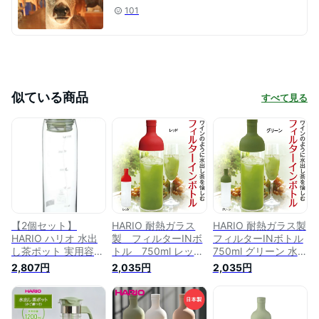
101
似ている商品
すべて見る
【2個セット】
HARIO 耐熱ガラス
HARIO 耐熱ガラス製
HARIO ハリオ 水出
製 フィルターINボ
フィルターINボトル
し茶ポット 実用容量
トル 750ml レッド
750ml グリーン 水出
1000ml スモーキー
【水出し ポット 水
し ポット ハリオ 水
2,807円
2,035円
2,035円
グリーン 耐熱ガラス
出し ハリオ 水出し
出し茶 冷茶 水出し
製 熱湯・食洗器OK
茶 冷茶 水出し水出
茶ポット フィルター
冷水筒 日本製 MD-
し茶ポット フィルタ
インボトル 冷茶ポッ
10-SG お茶ポット ボ
ーインボトル 冷茶ポ
ト スリム お茶 日本