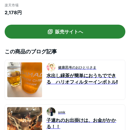
水出し 茶ポット 冷茶ポット お茶 ボトル ポ
楽天市場
ット 緑茶 ウォーターボトル 熱湯OK スモ
2,178円
ーキーグリーン スモーキーピンク motte
HARIO
販売サイトへ
この商品のブログ記事
健康思考のおひとりさま
水出し緑茶が簡単におうちででき
る ハリオフィルターインボトル❗️
smk
子連れのお出掛けは、お金がかか
る！！