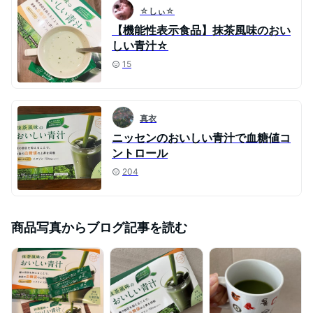
☆しぃ☆
【機能性表示食品】抹茶風味のおい
しい青汁☆
15
真衣
ニッセンのおいしい青汁で血糖値コ
ントロール
204
商品写真からブログ記事を読む