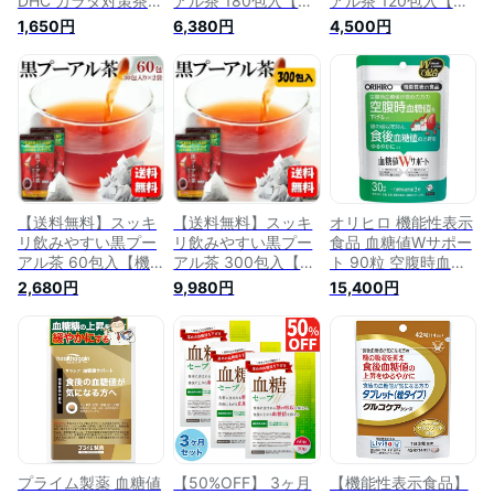
DHC カラダ対策茶W
アル茶 180包入【機
アル茶 120包入【機
( ダブル ) 』 緑茶 気
能性表示食品】体脂
能性表示食品】体脂
1,650円
6,380円
4,500円
になる 中性脂肪 血
肪や食後の血糖値が
肪や食後の血糖値が
糖値 脂肪＆糖の吸収
気になる方におすす
気になる方におすす
を抑える 溶けやすい
め♪血糖値が気になる
め♪血糖値が気になる
飲みやすい お茶
方へ 血糖値 血糖値
方へ 血糖値 血糖値
改善 下げる お茶 の
改善 下げる お茶 の
みもの 血圧 血糖 サ
みもの 血圧 血糖 サ
プリメント サプリ
プリメント サプリ
糖質制限 糖質 お茶
糖質制限 糖質 お茶
内臓脂肪 改善 ダイ
内臓脂肪 改善 ダイ
エット 痩せる
エット 痩せる
【送料無料】スッキ
【送料無料】スッキ
オリヒロ 機能性表示
リ飲みやすい黒プー
リ飲みやすい黒プー
食品 血糖値Wサポー
アル茶 60包入【機
アル茶 300包入【機
ト 90粒 空腹時血糖
能性表示食品】体脂
能性表示食品】体脂
値 食後血糖値 サポ
2,680円
9,980円
15,400円
肪や食後の血糖値が
肪や食後の血糖値が
ート 糖の吸収を抑え
気になる方におすす
気になる方におすす
る (12袋セット)
め♪血糖値が気になる
め♪血糖値が気になる
方へ 血糖値 血糖値
方へ 血糖値 血糖値
改善 下げる お茶 の
改善 下げる お茶 の
みもの 血圧 血糖 サ
みもの 血圧 血糖 サ
プリメント サプリ
プリメント サプリ
糖質制限 糖質 お茶
糖質制限 糖質 お茶
内臓脂肪 BMI 改善
内臓脂肪 改善 ダイ
ダイエット 痩せる
エット 痩せる
プライム製薬 血糖値
【50%OFF】 3ヶ月
【機能性表示食品】