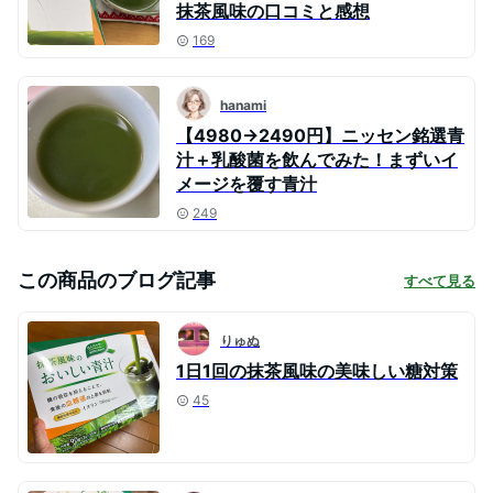
抹茶風味の口コミと感想
169
hanami
【4980→2490円】ニッセン銘選青
汁＋乳酸菌を飲んでみた！まずいイ
メージを覆す青汁
249
この商品のブログ記事
すべて見る
りゅぬ
1日1回の抹茶風味の美味しい糖対策
45