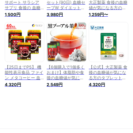
サポート サラシア
セット(90日) 血糖セ
大正製薬 食後の血糖
サプリ 食後の 血糖
ーブW ダイエットサ
値が気になる方のタ
値 が 気にな る方へ
プリ 血糖値 サプリ
ブレット(粒タイ
1,500円
3,980円
1,259円〜
【機能性表示食品】
食事に含まれる糖の
プ)42粒(14日分)/糖
吸収を抑える 食後に
の吸収を抑え食後血
上がる血糖値を抑え
糖値の上昇をゆるや
る 高めの 空腹時 血
かに/サラシア由来サ
糖値を下げる サプリ
ラシノール含有
ダイエット サプリメ
ント サラシア コロ
ソリン酸 90日分 送
料無料 機能性表示食
品
【25日までP5】 機
【6個購入で1個多く
【公式】大正製薬 食
能性表示食品 ファイ
おまけ】体脂肪や食
後の血糖値が気にな
ン メタコーヒー 血
後の血糖値が気にな
る方のタブレット
糖値 が気になる方に
る方に 【機能性表示
（粒タイプ ） サラ
4,320円
2,549円
4,320円
糖の吸収をおだやか
食品】スッキリ飲み
シア抽出物含有食品
にする 12袋 × 5箱セ
やすい 黒プーアル茶
1日3回 / 1回1粒 1袋
ット メタ コーヒー
60包 30包×2袋【楽
90粒 血糖値 サプリ
珈琲 血糖値対策 血
天倉庫直送】 機能性
メント サプリ 血糖
糖値を抑制
表示食品 肥満気味
値対策 機能性表示食
体脂肪 内臓脂肪 BMI
品
食後の血糖値 ティー
バッグ 中国茶 ダイ
エット ヘルシー救急