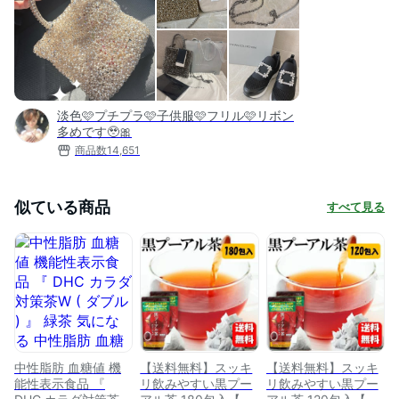
淡色🩷プチプラ🩷子供服🩷フリル🩷リボン
多めです🥹🎀
商品数
14,651
似ている商品
すべて見る
中性脂肪 血糖値 機
【送料無料】スッキ
【送料無料】スッキ
能性表示食品 『
リ飲みやすい黒プー
リ飲みやすい黒プー