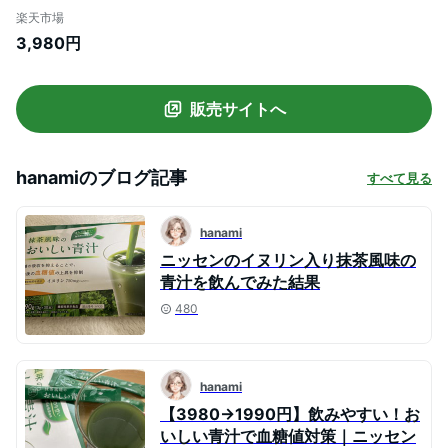
る 対策 サプリ 機能性表示食品 野菜ジュー
楽天市場
ス 30本 国産 大麦若葉 イヌリン 食後の血
3,980円
糖値が気になる方に 野菜不足 酵素 ダイエ
ット ドリンク 粉末 溶けやすい 抹茶 飲みや
すい ニッセン
販売サイトへ
hanami
のブログ記事
すべて見る
hanami
ニッセンのイヌリン入り抹茶風味の
青汁を飲んでみた結果
480
hanami
【3980→1990円】飲みやすい！お
いしい青汁で血糖値対策｜ニッセン