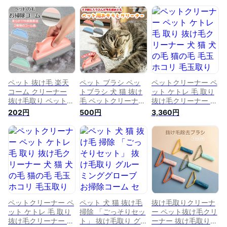
ペット 抜け毛 楽天
ペット ブラシ ペッ
ペットクリーナー ペ
コーム クリーナー
トブラシ 犬 猫 抜け
ット ケトレ 毛 取り
抜け毛取り ペットベ
毛 ペットクリーナー
抜け毛クリーナー 犬
ッド 掃除 ペット 犬
お掃除コーム 毛 掃
猫 犬の毛 猫の毛 毛
202円
500円
3,360円
猫 抜け毛 ペットの
除 抜け毛クリーナー
玉 ホコリ 毛玉取り
毛 換毛期 キャット
抜け毛 スリッカー
抜け毛取り お掃除
タワー 隅っこ 便利
抜け毛取り 換毛期
ペット用品 衛生 掃
キャットタワー ペッ
除 クリーニング フ
トベッド 座布団 隅
ローリング 便利グッ
っこ お掃除 便利 抜
ズ ペットの抜け毛ク
け毛ブラシ クリーナ
リーナー
ー ペットの毛 猫の
毛 簡単 よく取れる
端 送料無料
ペットクリーナー ペ
ペット 犬 猫 抜け毛
抜け毛取りクリーナ
ット ケトレ 毛 取り
掃除 「ごっそりセッ
ー ペット抜け毛クリ
抜け毛クリーナー 犬
ト」 抜け毛取り グ
ーナー 抜け毛取り