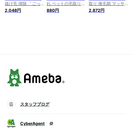
抜け毛 掃除 「ごっ
れ ペットの毛取り
取り 換毛期 マッサ
そりセット」 抜け毛
ペットの毛 ペット用
ージ ブラッシング
2,048円
880円
2,872円
取り スリッカーブラ
品 毛玉 毛玉取り 抜
ペット用品 ペットお
シ お掃除コーム セ
け毛 取り 抜け毛取
手入れ クリーナー
ット 換毛期 ペット
り 犬 猫 簡単 掃除 ク
毛玉取り グルーミン
の毛 キャットタワー
リーニング 便利グッ
グ
のお掃除に ペット
ズ
抜け毛 クリーナー
ブルー ピンク/スリ
ッカー&お掃除コー
ム
スタッフブログ
CyberAgent