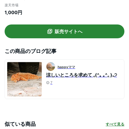
抜け毛取り クリーナー 抜け毛クリーナー
楽天市場
ペットの毛 猫グッズ 猫用品 ペット用品 掃
1,000円
除グッズ カーペット キャットタワー 毛取
り 換毛期 便利 ペット抜け毛 PETFUN ペッ
トファン
販売サイトへ
この商品のブログ記事
happyママ
涼しいところを求めて ꜀(^｡ ｡^꜀ )꜆੭
7
似ている商品
すべて見る