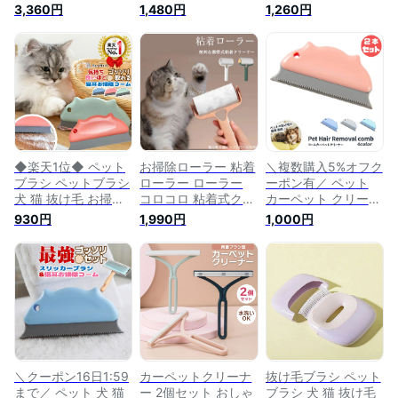
猫 犬の毛 猫の毛 毛
ルーミンググローブ
被毛ケア 除毛 無駄
3,360円
1,480円
1,260円
玉 ホコリ 毛玉取り
お掃除コーム セット
毛 毛取りコーム 抜
抜け毛取り お掃除
換毛期 ペットの毛
け毛ブラシ ペット用
ペット用品 衛生 掃
キャットタワーのお
ブラシ 毛取り グル
除 クリーニング フ
掃除に ペット 抜け
ーミング 毛のお手入
ローリング 便利グッ
毛 クリーナー ブル
れ 抜け毛除去 ブラ
ズ ペットの抜け毛ク
ー ピンク/グローブ&
シ 犬 猫 ブラシ 除毛
リーナー
お掃除コーム
便利 換毛期対策 猫
用ブラシ 犬用ブラシ
抜け毛除去ブラシ 掃
除用
◆楽天1位◆ ペット
お掃除ローラー 粘着
＼複数購入5%オフク
ブラシ ペットブラシ
ローラー ローラー
ーポン有／ ペット
犬 猫 抜け毛 お掃除
コロコロ 粘着式クリ
カーペット クリーナ
コーム スリッカーブ
ーナー 犬 猫 毛取り
ー 2本セット キャッ
930円
1,990円
1,000円
ラシ 抜け毛取り 換
ブラシ 抜け毛クリー
トタワー カーペット
毛期 キャットタワー
ナー 猫毛ワイパー
クリーナー ブラシ
ペットベッド 隅っこ
犬の毛 ペットの毛
ペット用品 毛玉 毛
のお掃除に 便利 ペ
猫 抜け毛取り 猫の
玉取り 抜け毛 取り
ット抜け毛 クリーナ
毛 ほこりとり カー
抜け毛取り 犬 猫 簡
ー ブルー ピンク グ
ペット 猫グッズ 猫
単 ペットベッド 掃
リーン/お掃除コーム
用品 ペット用品 掃
除 クリーニング 便
除グッズ 送料無料
利グッズ 抜け毛クリ
ーナー 1000円 ポッ
キリ
＼クーポン16日1:59
カーペットクリーナ
抜け毛ブラシ ペット
まで／ ペット 犬 猫
ー 2個セット おしゃ
ブラシ 犬 猫 抜け毛