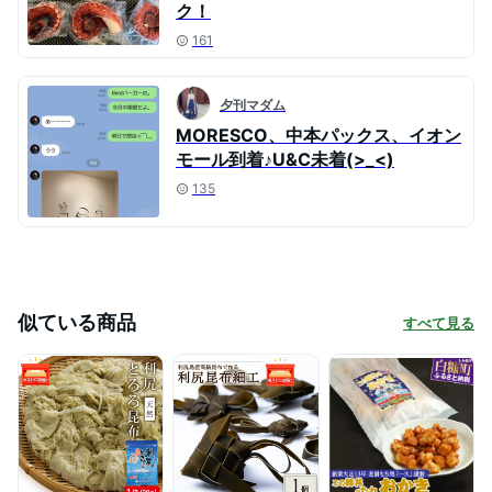
ク！
161
夕刊マダム
MORESCO、中本パックス、イオン
モール到着♪U&C未着(>_<)
135
似ている商品
すべて見る