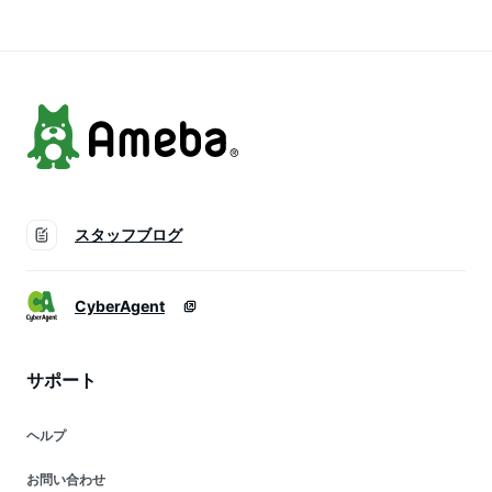
海道産昆布 利尻こん
るさと納税
ポッキリ 送料無料
ぶ 贈答
ふるさと納税 スイー
ツ あんこ 千円 お買
い物マラソン 1,000
円 あんばた )
スタッフブログ
CyberAgent
サポート
ヘルプ
お問い合わせ