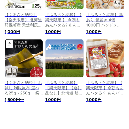
【ふるさと納税】
【ふるさと納税】【
【ふるさと納税】 訳
【楽天限定】 北海道
楽天限定 】 今朝も
あり 箸置き 4個
羽幌町産 天然利尻昆
あんバタる? あんバ
1000円 ハンドメイ
布（粉末）× 25g |
タセブン 酪農日本一
ド かわいい 焼き物
1,000円
1,000円
1,000円
昆布 北海道 粉末
北海道 別海町産 バ
陶芸 北海道 当麻町
1000円 1000円ポッ
ター あんバター
送料無料 1000円ポ
キリ 天然 利尻昆布
140g（抹茶） ( ふる
ッキリ 1000円ぽっ
添加物不使用 数量限
さと納税 1000 ふる
きり 2000円以下
定 楽天限定 桜井漁
さと納税 1000円 ポ
業部 ふるさと納税
ッキリ 送料無料 ふ
北海道 羽幌町 羽幌
るさと納税 スイーツ
【28005】
あんこ 千円 お買い
物マラソン 1,000円
)
【ふるさと納税】 お
【ふるさと納税】
【ふるさと納税】【
試し 利尻昆布 選べ
【楽天限定】【返礼
楽天限定 】今朝もあ
る25g～250g 一袋
品なし】北海道 旭川
んバタる？ あんバタ
25g《利尻亀一》北
市☆あさひかわ応援
セブン 酪農日本一
1,500円〜
1,000円
1,000円
海道ふるさと納税 利
寄附金☆_02193 |
北海道 別海町産 バ
尻富士町 ふるさと納
1000円 1000 1000
ター あんバター
税 北海道 昆布 利尻
円ポッキリ 寄付のみ
140g（いちご） ( ふ
昆布 高級昆布 お出
返礼品なし 旭川市ふ
るさと納税 1000 ふ
汁 コンブ こんぶ 北
るさと納税 北海道ふ
るさと納税 1000円