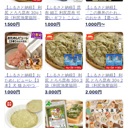
【ふるさと納税】 利
【ふるさと納税】昆
【ふるさと納税】
尻 とろろ昆布 30g 1
布 細工 利尻昆布 可
「この豚丼のたれ」
袋《利尻漁業協同組
愛い ギフト こんぶ 1
のおかき 【選べる1
合》昆布 利尻昆布
個北海道ふるさと納
個／5個】北海道
1,500円
1,000円
1,000円〜
お出汁 コンブ こん
税 利尻富士町 ふる
1000円 1000円ポッ
ぶ 北海道産昆布 利
さと納税 北海道 昆
キリ 1,000円 1000
尻こんぶ とろろ 昆
布 細工 利尻昆布
円以下 お菓子 せん
布 北海道ふるさと納
1000円
べい 煎餅 スイーツ
税 利尻富士町 ふる
人気 北海道 白糠町
さと納税 北海道
1000円
【ふるさと納税】お
【ふるさと納税】 利
【ふるさと納税】 利
ためしピューレ【3
尻 とろろ昆布 30g 3
尻 とろろ昆布 30g 2
本】犬 猫 おやつ 総
袋《利尻漁業協同組
袋《利尻漁業協同組
合栄養食 無添加 ジ
合》昆布 利尻昆布
合》昆布 利尻昆布
1,000円
3,000円
2,000円
ビエ 国産 北海道 送
お出汁 コンブ こん
お出汁 コンブ こん
料無料 1000円 1000
ぶ 北海道産昆布 利
ぶ 北海道産昆布 利
円ポッキリ 1,000円
尻こんぶ とろろ 昆
尻こんぶ とろろ 昆
1000円以下 スーパ
布 北海道ふるさと納
布 北海道ふるさと納
ーSALE ペット
税 利尻富士町 ふる
税 利尻富士町 ふる
さと納税 北海道
さと納税 北海道
3000円
2000円