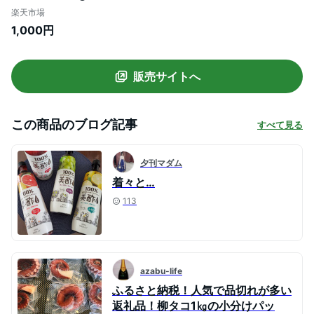
円ポッキリ 1,000円 1000円以下 お試し パ
楽天市場
ック 少量 出汁 ふるさと納税 北海道 こんぶ
1,000円
コンブ スーパーSALE
販売サイトへ
この商品のブログ記事
すべて見る
夕刊マダム
着々と…
113
azabu-life
ふるさと納税！人気で品切れが多い
返礼品！柳タコ1㎏の小分けパッ