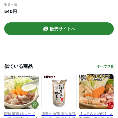
り 鶏肉 鶏ガラ 鶏みそ鍋 鍋 レトルト 冬 鍋
楽天市場
）
540円
販売サイトへ
似ている商品
すべて見る
阿波尾鶏 鍋スープ
徳島の地鶏 阿波尾鶏
【ふるさと納税】 丸