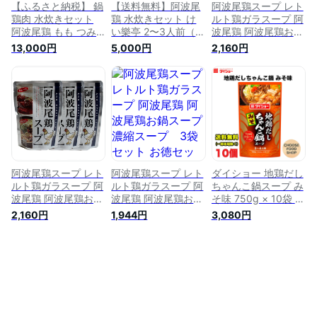
【ふるさと納税】 鍋
【送料無料】阿波尾
阿波尾鶏スープ レト
鶏肉 水炊きセット
鶏 水炊きセット け
ルト鶏ガラスープ 阿
阿波尾鶏 もも つみ
い樂亭 2〜3人前（鶏
波尾鶏 阿波尾鶏お鍋
れ 合計700g 冷凍 徳
鍋 高級 地鶏 鶏肉 鍋
スープ 濃縮スープ
13,000円
5,000円
2,160円
島 地鶏 あわおどり
とり鍋 鳥鍋 鶏鍋 ギ
3袋セット お徳セッ
鍋セット 水炊き お
フト ご挨拶 グルメ
ト 徳島地鶏 ポトフ
鍋 おなべ なべ 名産
内祝い お祝い返し
スープ 送料無料
グルメ
誕生日 お土産 徳島
）
阿波尾鶏スープ レト
阿波尾鶏スープ レト
ダイショー 地鶏だし
ルト鶏ガラスープ 阿
ルト鶏ガラスープ 阿
ちゃんこ鍋スープ み
波尾鶏 阿波尾鶏お鍋
波尾鶏 阿波尾鶏お鍋
そ味 750g × 10袋 鍋
スープ 3袋セット お
スープ 濃縮スープ
スープ 鍋つゆ 鍋の
2,160円
1,944円
3,080円
得セット 徳島地鶏
3袋セット お徳セッ
素 ストレートタイプ
ポトフスープ 送料無
ト 徳島地鶏 ポトフ
阿波尾鶏 名古屋コー
料
スープ 送料無料
チン 送料無料（北海
道・東北・沖縄除
く）