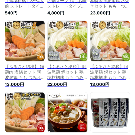
（鶏塩柑橘）3〜4人
の鍋スープ 鶏しお味
本特製阿波尾鶏 水炊
前 ストレートタイプ
ストレートタイプ
きセット もも・つみ
（徳島 地鶏 あわお
750g 3～4人前 6袋
れ 合計1.4kgセット
540円
4,800円
23,000円
どり 鶏肉 鶏ガラ 鶏
セット
（4-5人前） 鍋 鶏肉
鍋 鍋 レトルト 冬 鍋
水炊きセット 阿波尾
ゆず 柚子 すだち 酢
鶏 もも つみれ 合計
橘 ）
1.4kg 冷凍 徳島 地鶏
あわおどり 鍋セット
水炊き お鍋 おなべ
【ふるさと納税】 鍋
【ふるさと納税】 阿
【ふるさと納税】阿
鶏肉 塩鍋セット 阿
波尾鶏 鍋セット 鶏
波尾鶏 鍋セット 鶏
波尾鶏 もも つみれ
塩柑橘味 もも つみ
塩柑橘味 もも つみ
合計700g 冷凍 徳島
れ 合計1.4kg 4-5人
れ 合計700g 2-3人
13,000円
22,000円
13,000円
地鶏 あわおどり 鍋
前 地鶏 鶏肉 鶏鍋 鍋
前 地鶏 鶏肉 鶏鍋 鍋
セット お鍋 おなべ
セット お鍋 おなべ
セット お鍋 おなべ
冷凍
冷凍