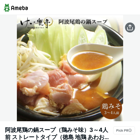
阿波尾鶏の鍋スープ（鶏みそ味）3～4人
前 ストレートタイプ（徳島 地鶏 あわおど