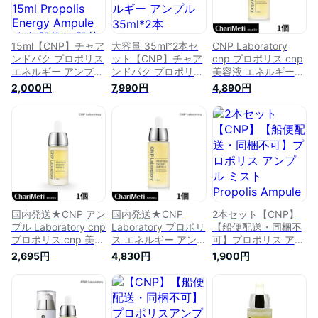
15ml【CNP】チャア
大容量 35ml*2本セ
CNP Laboratory
ンドパク プロポリス
ット【CNP】チャア
cnp プロポリス cnp
エネルギー アンプル
ンドパク プロポリス
美容液 エネルギー
15ml Propolis
エネルギー アンプル
アンプル 35ml
2,000円
7,990円
4,890円
Energy Ampule 鎮静
35ml*2本 Propolis
PROPOLIS ENERGY
肌荒れ 肌荒れケア
Energy Ampule プロ
AMPULE チャアンド
栄養 保湿 CNP
ポリス 鎮静 保湿 肌
パク/スキンケア 美
Laboratory トラブル
荒れ 肌荒れケア
容液 美白 保湿 美肌
ケア セラム 美容液
CNP Laboratory ト
うるおい ツヤ ハリ
エッセンス アンプル
ラブルケア セラム
栄養 肌荒れ 乾燥肌
スキンケア 韓国コス
美容液 エッセンス
敏感肌 韓国コスメ
メ 海外通販
韓国コスメ 海外通販
国内発送★CNP アン
国内発送★CNP
2本セット【CNP】
プル Laboratory cnp
Laboratory プロポリ
【船便配送・同梱不
プロポリス cnp 美容
ス エネルギー アン
可】プロポリス アン
液 エネルギー アン
プル 35ml
プル ミスト Propolis
2,695円
4,830円
1,900円
プル 15ml
PROPOLIS ENERGY
Ampule Mist 100ml
PROPOLIS ENERGY
AMPULE チャアンド
スキンケア 栄養 光
AMPULE チャアンド
パク/スキンケア 美
彩 保湿 水分 乾燥 エ
パク /スキンケア 美
容液 美白 保湿 美肌
ッセンス ヒアルロン
容液 美白 保湿 美肌
うるおい ツヤ ハリ
酸 プロポリス CNP