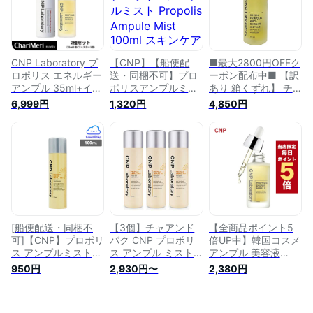
うるおい ツヤ ハリ
栄養 肌荒れ 乾燥肌
ミスト CNP
栄養 肌荒れ 乾燥肌
敏感肌 /韓国コスメ
laboratory チャアン
敏感肌 韓国コスメ
宅急便
ドパク 肌荒れ 韓国
コスメ 海外通販
CNP Laboratory プ
【CNP】【船便配
■最大2800円OFFク
ロポリス エネルギー
送・同梱不可】プロ
ーポン配布中■ 【訳
アンプル 35ml+イン
ポリスアンプルミス
あり 箱くずれ】 チ
ビジブル ピーリング
ト Propolis Ampule
ャアンドパク グリー
6,999円
1,320円
4,850円
ブースター100ml ギ
Mist 100ml スキンケ
ン プロポリス アン
フトセット
ア プロポリス 栄養
チ オキシダント ア
PROPOLIS ENERGY
光彩 保湿 水分 ヒア
ンプル 35ml ［ 美容
AMPULE チャアンド
ルロン酸 CNPミスト
液 セラム 敏感肌 ス
パク Invisible
保湿ミスト アンプル
キンケア ］ Green
Peeling Booster/美
チャアンドパク CNP
Propolis Anti
容液 角質 韓国コス
laboratory 肌荒れケ
Oxidant Ampule
メ
ア スキンケア 韓国
CNP laboratory 韓国
コスメ 海外通販
コスメ
[船便配送・同梱不
【3個】チャアンド
【全商品ポイント5
可]【CNP】プロポリ
パク CNP プロポリ
倍UP中】韓国コスメ
ス アンプルミスト
ス アンプル ミスト
アンプル 美容液
100ml(CNP Propolis
100mlｘ3 CNP
CNP アンプル CNP
950円
2,930円〜
2,380円
Ampule Mist 100ml)
laboratory Propolis
プロポリス エネルギ
ミスト 韓国コスメ
Ampule Mist 韓国コ
ー アンプル
チャアンドパク【海
スメ
PROPOLIS ENERGY