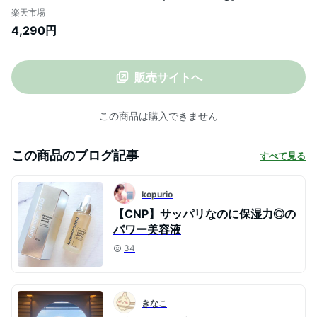
Ampule 鎮静 肌荒れ 肌荒れ対策 CNP
楽天市場
Laboratory トラブルケア セラム 美容液 エ
4,290円
ッセンス スキンケア ランキング1位 韓国コ
スメ 海外通販
販売サイトへ
この商品は購入できません
この商品のブログ記事
すべて見る
kopurio
【CNP】サッパリなのに保湿力◎の
パワー美容液
34
きなこ‪‬