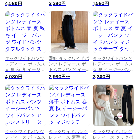
ツ イージーパンツ
ツ イージーパンツ
ックワイドパンツ 体
4,580円
3,380円
1,580円
ワイド アシンメトリ
ワイド アシンメトリ
型カバー 春 マジッ
ー タック アンティ
ー タック アンティ
クテープ タック レ
カ スラックス ロン
カ スラックス ロン
ディース 美シルエッ
グ 美シルエット オ
グ 美シルエット オ
ト ハイウエスト ロ
リジナル タックパン
リジナル タックパン
ング丈 マキシ丈 ワ
ツ ハイウエスト マ
ツ ハイウエスト マ
イドパンツ 通勤 オ
キシ丈 上品 落ち感
キシ丈 マジックテー
フィス カジュアル
きれいめ 通勤 オフ
プ 上品 きれいめ 通
上品 きれいめ 通勤
ィス 送料無料
勤 オフィス 送料無
イージーパンツ
料
タックワイドパンツ
即納 タックワイドパ
タックワイドパンツ
レディース ボトムス
ンツ レディース ボ
レディース ボトムス
春 夏 秋 冬 イージー
トムス パンツ イー
春 夏 イージーパン
パンツ ワイドパンツ
ジーパンツ ワイドパ
ツ ワイドパンツ マ
4,080円
2,980円〜
3,380円
ダブルタック スラッ
ンツ アシンメトリ
ジックテープ タック
クス 美シルエット
ー タック スラック
スラックス 美シルエ
オリジナル タックパ
ス ロング 美シルエ
ット オリジナル タ
ンツ ハイウエスト
ット タックパンツ
ックパンツ ハイウエ
ロング丈 マキシ丈
ハイウエスト マキシ
スト ロング丈 きれ
上品 きれいめ 通勤
丈 マジックテープ
いめ 通勤 オフィス
オフィス ボトムス
上品 きれいめ 通勤
カジュアル 体型カバ
カジュアル おしゃれ
オフィス 高品質
ー 送料無料
美脚 黒 ブラック 30
代
タックワイドパンツ
タックワイドパンツ
タックワイドパンツ
レディース ボトムス
レディース 薄手 ボ
レディース タックパ