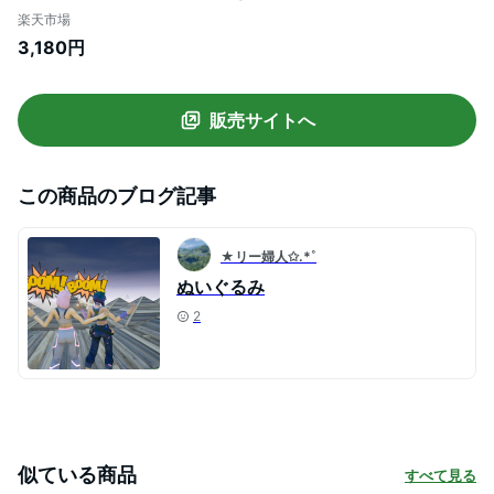
ル イージーパンツ ストレートパンツ ウエ
楽天市場
ストゴム ロングパンツ タック スラックス
3,180円
バックゴム ロング スーツパンツ 美シルエ
ット オリジナル ハイウエスト マキシ丈 通
勤 オフィス
販売サイトへ
この商品のブログ記事
★リー婦人✩.*˚
ぬいぐるみ
2
似ている商品
すべて見る