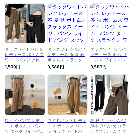
タックワイドパンツ
タックワイドパンツ
タックワイドパンツ
レディース ボトムス
レディース 春 夏 秋
レディース 春 秋 ボ
ワイドパンツ きれい
ボトムス スラックス
トムス ワイド パン
め 秋 春 タックパン
イージーパンツ ワイ
ツ イージーパンツ
1,599円
3,580円
3,580円
ツ イージーパンツ
ド パンツ タック ワ
タック スラックス
タック パンツ ワイ
イドパンツ ロング
ワイドパンツ ロング
ド 美シルエット ス
スーツパンツ 美シル
スーツパンツ 美シル
ラックス ロング オ
エット オリジナル
エット オリジナル
リジナル ハイウエス
冬 ハイウエスト ロ
冬 ハイウエスト マ
ト マキシ丈 マジッ
ング丈 マキシ丈 上
キシ丈 上品 きれい
クテープ 上品 カジ
品 きれいめ 通勤 カ
め 通勤 オフィス 仕
ュアル 通勤 オフィ
ジュアル オフィス
事 大人 フォーマル
ス
仕事 大人 フォーマ
スーツパンツ 黒 ブ
ル 黒
ラック
ワイドパンツ レディ
ワイドパンツ レディ
夏 秋 タックパンツ
ース ボトムス パン
ース ボトムス パン
薄手 きれいめ スラ
ツ タックワイドパン
ツ タックワイドパン
ックス ボトムス タ