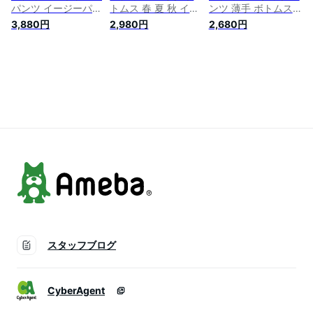
パンツ イージーパン
トムス 春 夏 秋 イー
ンツ 薄手 ボトムス
ツ ワイドパンツ ア
ジーパンツ ワイドパ
春 イージーパンツ
3,880円
2,980円
2,680円
シンメトリー タック
ンツ マジックテープ
ワイドパンツ マジッ
アンティカ スラック
タック スラックス
クテープ タック ス
ス ロング マキシ 美
美シルエット オリジ
ラックス 美シルエッ
シルエット オリジナ
ナル タックパンツ
ト ハイウエスト ロ
ル タックパンツ ハ
ハイウエスト ロング
ング丈 きれいめ 通
イウエスト マキシ丈
丈 きれいめ 通勤 オ
勤 オフィス カジュ
マジックテープ 上品
フィス ボトムス カ
アル 体型カバー 送
きれいめ 通勤 オフ
ジュアル おしゃれ
料無料
ィス 30代 40代 黒
韓国 体型カバー 送
料無料
スタッフブログ
CyberAgent