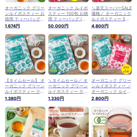
オーガニック グリー
オーガニック ルイボ
＼楽天スーパーSALE
ンルイボスティー お
スティー 100包 お徳
価格／ オーガニック
徳用 ティーバッグ
用 ティーバッグ (大
ルイボスティー 5袋
100包 （大容量
容量 3g×100個×50
セット 100包 お徳用
1,674円
50,000円
4,800円
2g×100個入） 送料
パック） 業務用 濃
ティーバッグ (大容
無料 有機 JAS 無添
い味 ノンカフェイン
量 3g×100個×5パッ
加 ノンカフェイン
お茶 ノンカロリー
ク） 送料無料 濃い
ノンカロリー ティー
ルイボスティー 有機
味 ノンカフェイン
パック 水出し 500
ルイボス 妊活 妊婦
お茶 ノンカロリー
ギフト パック オー
美容 健康 ティーパ
ルイボス 妊活 妊婦
ガニックルイボステ
ック 送料無料 オフ
美容 健康 ティーバ
ィー ルイボス お茶
ィス
ッグ ティーパック
オフィス 3グラム
【タイムセール】 オ
＼タイムセール／ オ
オーガニック グリー
ーガニック グリーン
ーガニック グリーン
ンルイボスティー ／
ルイボスティー ティ
ルイボスティー ティ
オーガニック ルイボ
ーバッグ 100包（
ーバッグ 100包
スティー 各1パック
1,380円
1,330円
2,800円
2g×100個入） 送料
（2g×100個入） 送
セット ティーバッグ
無料 ＜ 大容量 有機
料無料 大容量 有機
100包（2g×100個／
妊活 妊婦 ルイボス
妊活 妊婦 ルイボス
3g×100個） 有機 ノ
ティー 美容 健康 ノ
ティー 美容 健康 ノ
ンカフェイン ノンカ
ンカフェイン ノンカ
ンカフェイン ノンカ
ロリー ルイボス 妊
ロリー ティーパック
ロリー ティーパック
活 妊婦 美容 ティー
パック お茶 ＞
パック お茶
パック お茶