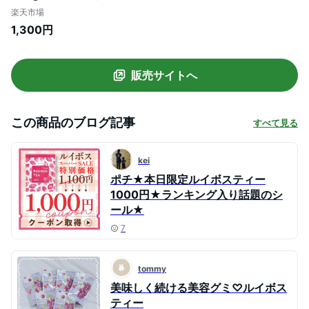
料無料 水出し可 ／ 有機 ルイボス 健康茶
楽天市場
ティーパック ノンカフェイン お茶 3グラ
1,300円
ム おすすめ 濃い 味 ノンカロリー ダイエッ
ト
販売サイトへ
この商品のブログ記事
すべて見る
kei
ポチ★本日限定ルイボスティー
1000円★ランキング入り話題のシ
ール★
7
tommy
美味しく続ける美容グミ♡ルイボス
ティー