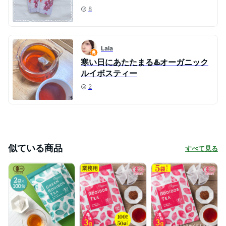
8
Lala
寒い日にあたたまる♨️オーガニック
ルイボスティー
2
似ている商品
すべて見る