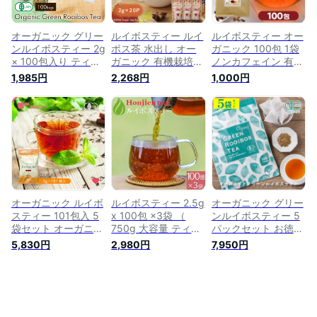
オーガニック グリー
ルイボスティー ルイ
ルイボスティー オー
ンルイボスティー 2g
ボス茶 水出し オー
ガニック 100包 1袋
× 100包入り ティー
ガニック 有機栽培
ノンカフェイン 有機
バッグ 水出し 煮出
ノンカフェイン お茶
jas 水出し 健康茶 ル
1,985円
2,268円
1,000円
し ルイボス お茶 ノ
ティーバッグ 100包
イボス ハーブティー
ンカフェイン ノンカ
Mug&Pot（2g×20包
茶 お茶 オーガニッ
ロリー 送料無料 大
×5個）
クルイボスティー 有
容量 有機 妊活 妊婦
機ルイボスティー テ
美容 健康 ティーパ
ィーバッグ 安全 妊
ック ルイボスティ
婦 ルイボス茶 オー
ガニックティー カー
ミエン
オーガニック ルイボ
ルイボスティー 2.5g
オーガニック グリー
スティー 101包入 5
x 100包 ×3袋 （
ンルイボスティー 5
袋セット オーガニッ
750g 大容量 ティー
パックセット お徳用
ク 有機 水出し ノン
バッグ ） ほんぢ園
ティーバッグ 100包
5,830円
2,980円
7,950円
カフェイン ティーバ
＜ ルイボスティー
（大容量 2g×100包
ッグ ティーパック
おすすめ 100包 ペッ
×5ヶ） 有機 ノンカ
ハーブティー お茶
トボトル よりお得！
フェイン ノンカロリ
ルイボス茶 紅茶 送
水出し ティーバッグ
ー ルイボスティー
料無料
パック 煮出し ルイ
ルイボス 妊活 妊婦