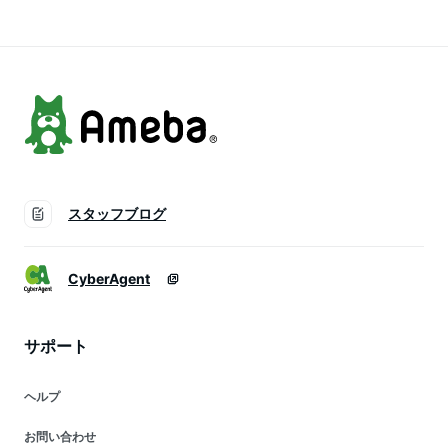
ボス茶 ノンカフェイ
美容 ティーパック
ン＞ 同梱不可 ／ラ
送料無料 お得用 オ
／
フィス
スタッフブログ
CyberAgent
サポート
ヘルプ
お問い合わせ