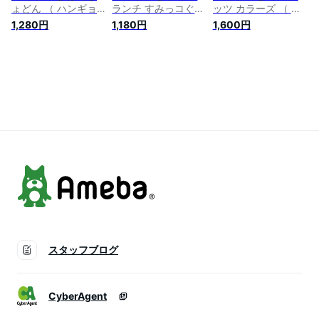
ょどん （ ハンギョ
ランチ すみっコぐら
ッツ カラーズ （ ス
ドン お弁当箱 ラン
し 学園 （ お弁当箱
ヌーピー お弁当箱
1,280円
1,180円
1,600円
チボックス 食洗機対
ランチボックス 食洗
ランチボックス 食洗
応 レンジ対応 銀 AG
機対応 レンジ対応
機対応 レンジ対応
女子 食洗機OK レン
一段 キッズ 食洗機
銀 AG 女子 SNOOPY
ジOK お弁当 弁当 一
OK レンジOK お弁当
食洗機OK レンジOK
段 仕切り付き 女性
弁当 ドーム蓋 仕切
お弁当 弁当 一段 仕
） 【39ショップ】
り付き 子供 ）
切り付き 女性 ）
【3980円以上送料
無料】
スタッフブログ
CyberAgent