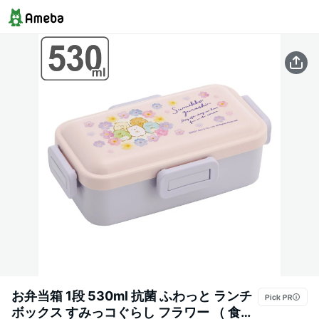
お弁当箱 1段 530ml 抗菌 ふわっと ランチ
ボックス すみっコぐらし フラワー （ 食洗