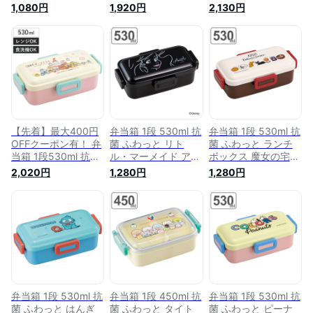
対応 レンジ対応 お
ク （ ジョージ お弁
ぐらし フラワー （
1,080円
1,920円
2,130円
弁当箱 ランチボック
当箱 ランチボックス
弁当箱 食洗機対応
ス 銀 AG 女子 ねこ
食洗機対応 レンジ対
レンジ対応 ドーム型
食洗機OK レンジOK
応 銀 AG 女子 食洗機
女子 食洗機OK レン
お弁当 弁当 一段 仕
OK レンジOK お弁当
ジOK お弁当 弁当 二
切り付き 女性 ネコ
弁当 一段 仕切り付
段 抗菌加工 AG 仕切
） 【39ショップ】
き 女性 ）
り付き 女性 日本製
）
【先着】最大400円
弁当箱 1段 530ml 抗
弁当箱 1段 530ml 抗
OFFクーポン有！ 弁
菌 ふわっと リト
菌 ふわっと ランチ
当箱 1段530ml 抗菌
ル・マーメイド アリ
ボックス 魔女の宅急
ふわっと弁当箱 映画
エル ブラック （ リ
便 パン屋さん （ ジ
2,020円
1,280円
1,280円
すみっコぐらし3 （
トルマーメイド 食洗
ジ 食洗機対応 レン
すみっコぐらし ラン
機対応 レンジ対応
ジ対応 弁当箱 AG 女
チボックス 食洗機対
お弁当箱 ランチボッ
子 食洗機OK レンジ
応 レンジ対応 一段
クス 銀 AG 女子 食洗
OK お弁当 弁当 一段
抗菌 ドーム型 日本
機OK レンジOK お弁
仕切り付き 女性 ）
製 仕切り付き 銀 AG
当 弁当 一段 仕切り
抗菌加工 食洗機OK
付き 女性 ）
レンジOK お弁当 弁
当 一段弁当 お弁当
箱 ）
弁当箱 1段 530ml 抗
弁当箱 1段 450ml 抗
弁当箱 1段 530ml 抗
菌 ふわっと はんぎ
菌 ふわっと タイト
菌 ふわっと ピーナ