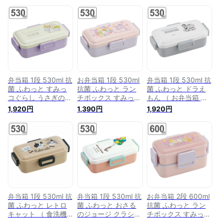
弁当箱 1段 530ml 抗
お弁当箱 1段 530ml
弁当箱 1段 530ml 抗
菌 ふわっと すみっ
抗菌 ふわっと ラン
菌 ふわっと ドラえ
コぐらし うさぎのお
チボックス すみっコ
もん （ お弁当箱 ラ
にわ （ お弁当箱 ラ
ぐらし フラワー （
ンチボックス 食洗機
1,920円
1,390円
1,920円
ンチボックス 食洗機
食洗機対応 レンジ対
対応 レンジ対応 銀
対応 レンジ対応 銀
応 弁当箱 AG 女子 食
AG 女子 食洗機OK
AG 女子 食洗機OK
洗機OK レンジOK お
レンジOK お弁当 弁
レンジOK お弁当 弁
弁当 弁当 一段 仕切
当 一段 仕切り付き
当 一段 仕切り付き
り付き 女性 ）
女性 ）
女性 ）
【3980円以上送料
無料】
弁当箱 1段 530ml 抗
弁当箱 1段 530ml 抗
お弁当箱 2段 600ml
菌 ふわっと レトロ
菌 ふわっと おさる
抗菌 ふわっと ラン
キャット （ 食洗機
のジョージ クラシッ
チボックス すみっコ