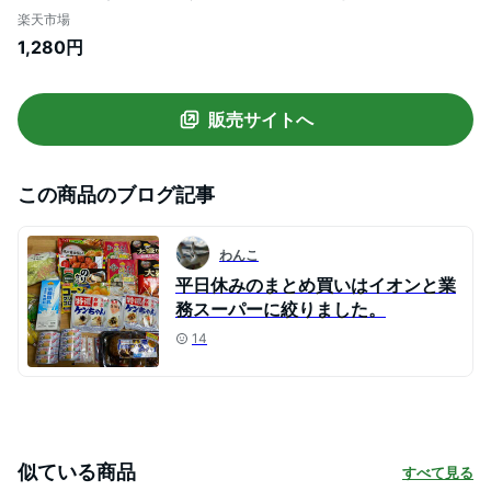
機対応 レンジ対応 弁当箱 AG 女子 食洗機
楽天市場
OK レンジOK お弁当 弁当 一段 仕切り付き
1,280円
女性 ） 【39ショップ】
販売サイトへ
この商品のブログ記事
わんこ
平日休みのまとめ買いはイオンと業
務スーパーに絞りました。
14
似ている商品
すべて見る