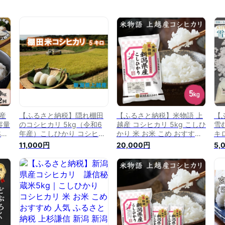
産
【ふるさと納税】隠れ棚田
【ふるさと納税】米物語 上
【
容量
のコシヒカリ 5kg（令和6
越産 コシヒカリ 5kg こしひ
雪む
越市
年産）こしひかり コシヒカ
かり 米 お米 こめ おすすめ
キ
 ブ
リ 米 お米 こめ おすすめ 人
ふるさと納税 新潟 新潟県産
わ
11,000円
20,000円
5,
おす
気 ふるさと納税 新潟 新潟
にいがた お届け：ご入金
然
が
県産 にいがた 上越 上越
確認後、順次発送いたしま
県
産 お届け：準備でき次
す。
料
第、順次発送いたします。
応
答
第