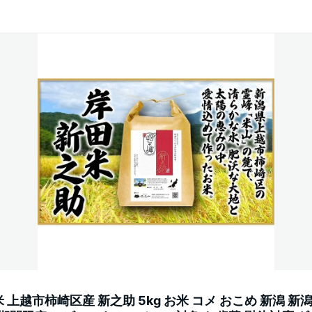
上越市柿崎区産 新之助 5kg お米 コメ おこめ 新潟 新