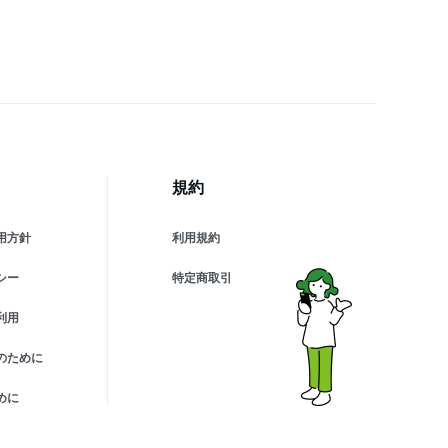
5キロ ギフト お返し 贈
品 贈り物 お祝い お礼 内
い プレゼント 誕生日 粗
 香典返し 満中陰志
規約
用方針
利用規約
シー
特定商取引
利用
のために
めに