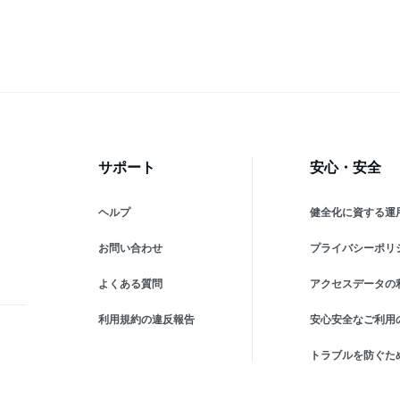
越 上越産 訳あり
すすめ 人気 ふるさと納税
市 
新潟 新潟県産 にいがた 上
答
越 上越産
祝
品
サポート
安心・安全
ヘルプ
健全化に資する運
お問い合わせ
プライバシーポリ
よくある質問
アクセスデータの
利用規約の違反報告
安心安全なご利用
トラブルを防ぐた