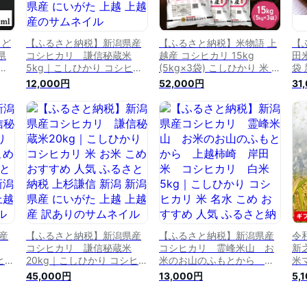
 ど
【ふるさと納税】新潟県産
【ふるさと納税】米物語 上
【
県
コシヒカリ 謙信秘蔵米
越産 コシヒカリ 15kg
田
シ
5kg｜こしひかり コシヒカ
(5kg×3袋) こしひかり 米 お
袋
酒
リ 米 お米 こめ おすすめ 人
米 こめ おすすめ ふるさと
コ
12,000円
52,000円
31
県産
気 ふるさと納税 上杉謙信
納税 新潟 新潟県産 お届
お届
新潟 新潟県産 にいがた 上
け：ご入金確認後、順次発
内に
越 上越産
送いたします。
産
【ふるさと納税】新潟県産
【ふるさと納税】新潟県産
令
コシヒカリ 謙信秘蔵米
コシヒカリ 霊峰米山 お
新
ヒカ
20kg｜こしひかり コシヒカ
米のお山のふもとから 上
米
 人
リ 米 お米 こめ おすすめ 人
越柿崎 岸田米 コシヒカ
こ
45,000円
13,000円
5,
信
気 ふるさと納税 上杉謙信
リ 白米5kg｜こしひかり
産
上
新潟 新潟県産 にいがた 上
コシヒカリ 米 名水 こめ お
米