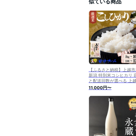
似ている商品
【ふるさと納税】上越市
新潟 特別米コシヒカリ 
と配送回数が選べる 上
精米 米 コメ こしひかり
11,000円〜
ランド米 米 お米 こめ 
すめ 新潟 新潟県産 にい
た 上越