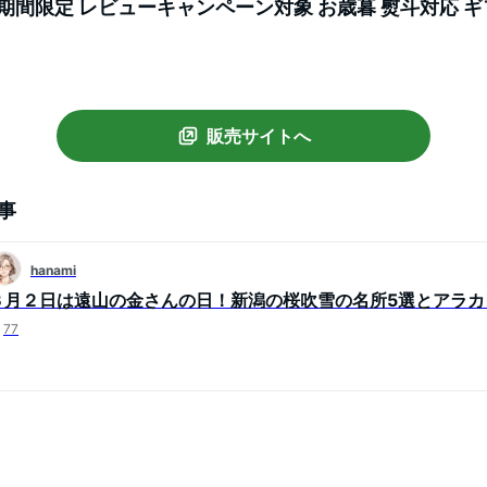
 期間限定 レビューキャンペーン対象 お歳暮 熨斗対応 ギ
お届け：準備でき次第、順次発送 ※発送直前に精米し、
販売サイトへ
事
hanami
３月２日は遠山の金さんの日！新潟の桜吹雪の名所5選とアラカ
77