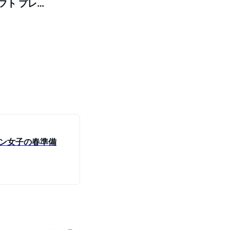
フト プレ
お届け致し
ン女子の春準備