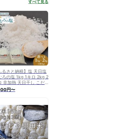
すべて見る
ふるさと納税】塩 天日塩
ろの塩 1kg 1キロ 2kg 2
ロ 非加熱 天日干し こだ
りの製法 調味料 熟成 自
000円〜
食品 新潟県 上越市 新潟
産 上越産 安塚 送料無
 お中元 夏ギフト 熨斗対
 ギフト プレゼント 夏 贈
 お届け：準備でき次
、順次発送