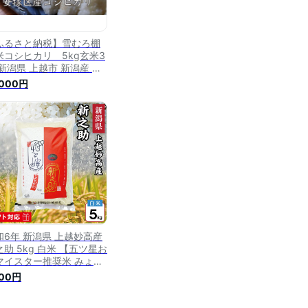
ふるさと納税】雪むろ棚
米コシヒカリ 5kg玄米3
 新潟県 上越市 新潟産 米
メ
,000円
和6年 新潟県 上越妙高産
之助 5kg 白米 【五ツ星お
マイスター推奨米 みょう
う推奨品】 新潟県産 上越
100円
 妙高産 新潟 しんのすけ
 お米 おこめ 妙高市 上越