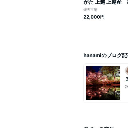
がた 上越 上越産
ゼント 冬 贈答 
楽天市場
ます。
22,000円
hanami
のブログ記