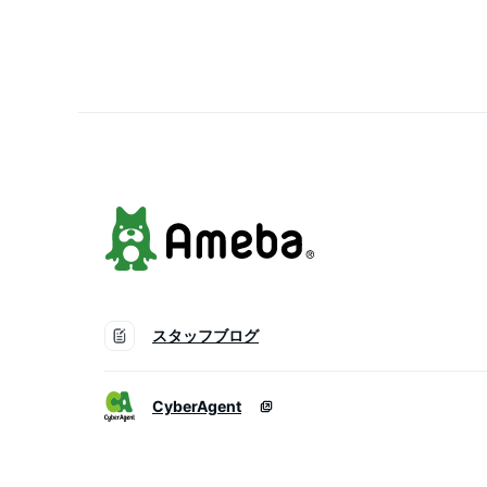
越 上越産 訳あり
スタッフブログ
CyberAgent