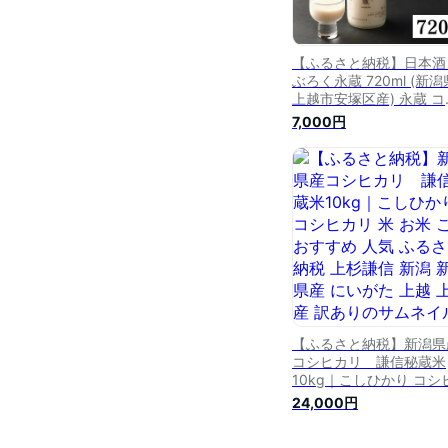
【ふるさと納税】日本酒
ぶろく永蔵 720ml (新潟
上越市安塚区産) 永蔵 コ
ヒカリ 安塚 おすすめ お
7,000円
ふるさと納税 新潟 新潟
にいがた 上越 上越産 
け：受注確認後10日以
発送致します。
【ふるさと納税】新潟県
コシヒカリ 謙信秘蔵米
10kg｜こしひかり コシ
リ 米 お米 こめ おすすめ
24,000円
気 ふるさと納税 上杉謙
新潟 新潟県産 にいがた 