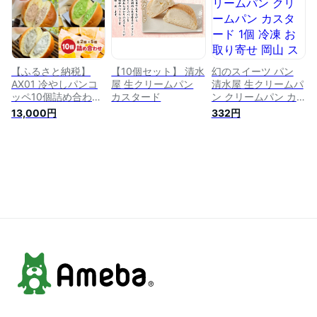
レ 詰め合わせ 自宅
レ 詰め合わせ 自宅
用 ギフト スイーツ
用 ギフト スイーツ
パン スイーツ 生ク
パン スイーツ 生ク
リームパン【 送料無
リームパン (クリー
料 冷凍 】
ムパン10個) 工場直
送
【ふるさと納税】
【10個セット】 清水
幻のスイーツ パン
AX01 冷やしパンコ
屋 生クリームパン
清水屋 生クリームパ
ッペ10個詰め合わせ
カスタード
ン クリームパン カ
プレーン いちご チ
スタード 1個 冷凍 お
13,000円
332円
ョコ 抹茶 黒ゴマ ク
取り寄せ 岡山 スイ
リームパン パン コ
ーツ 冷凍パン 生ク
ッペパン クリームパ
リーム 自分用 自宅
ン 菓子パン 生クリ
用 プレゼント ギフ
ーム スイーツ おや
ト 誕生日 結婚祝い
つ カスタード いち
内祝い 出産内祝
ご チョコ 抹茶 黒ゴ
マ 冷凍