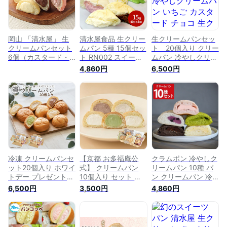
包装 抹茶 いちご チ
い お礼 ギフト 送料
い お礼 ギフト 2022
ョコ チーズ
無料 個包装 日持ち
実用的 スイーツギフ
2024
ト
岡山 「清水屋」 生
清水屋食品 生クリー
生クリームパンセッ
クリームパンセット
ムパン 5種 15個セッ
ト 20個入り クリー
6個（カスタード・
ト RN002 スイーツ
ムパン 冷やしクリー
チョコ・イチゴ×各2
生クリームパン 冷凍
ムパン いちご カス
4,860円
6,500円
個）
パン カスタード チ
タード チョコ 生ク
ョコ 抹茶 いちご 苺
リーム カフェオレ
チーズ レモン お土
詰め合わせ 自宅用
産 手土産 プレゼン
ギフト スイーツパン
ト お取り寄せ 内祝
スイーツ【 送料無料
い お礼 ギフト 送料
冷凍 】
無料 日持ち 2024
冷凍 クリームパンセ
【京都 お多福庵公
クラムボン 冷やしク
ット20個入り ホワイ
式】 クリームパン
リームパン 10種 パ
トデー プレゼント
10個入り セット 御
ン クリームパン 冷
食べ物 スイーツ ク
礼 お祝い スイーツ
凍 よし井 チョコバ
6,500円
3,500円
4,860円
リームパン冷凍 冷や
クリームパン 冷やし
ナナ 抹茶 スイーツ
しクリームパン 抹茶
クリームパン 抹茶
いちごミルク チョコ
カスタード チョコ
カスタード チョコ
おやつ デザート カ
生クリーム カフェオ
生クリーム カフェオ
スタード