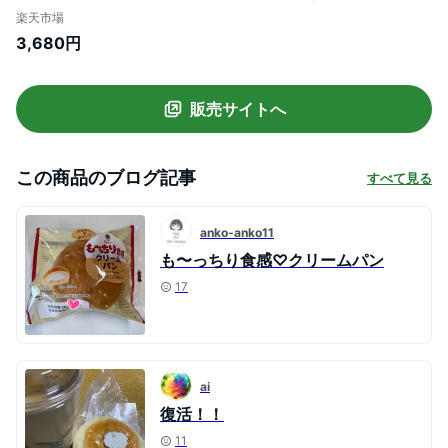
ん チョコ いちご 抹茶 スイーツ デザート
楽天市場
冷凍 パン
3,680円
販売サイトへ
この商品のブログ記事
すべて見る
anko-anko11
も〜っちり食感♡クリームパン
17
ai
復活！！
11