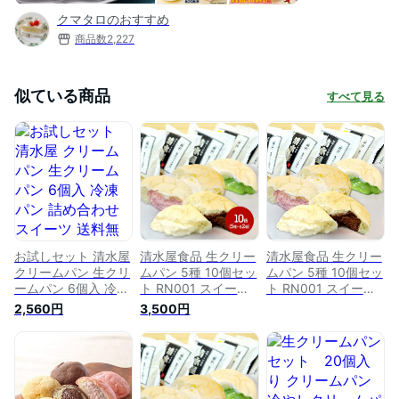
クマタロのおすすめ
商品数
2,227
似ている商品
すべて見る
お試しセット 清水屋
清水屋食品 生クリー
清水屋食品 生クリー
クリームパン 生クリ
ムパン 5種 10個セッ
ムパン 5種 10個セッ
ームパン 6個入 冷凍
ト RN001 スイーツ
ト RN001 スイーツ
パン 詰め合わせ ス
生クリームパン 冷凍
生クリームパン 冷凍
2,560円
3,500円
イーツ 送料無料 お
パン カスタード チ
パン カスタード チ
取り寄せスイーツ お
ョコ 抹茶 いちご 苺
ョコ 抹茶 いちご 苺
とりよせ お返し 手
チーズ レモン お土
チーズ レモン お土
土産 冷凍 生クリー
産 手土産 プレゼン
産 手土産 プレゼン
ム ギフト お菓子 個
ト お取り寄せ 内祝
ト お取り寄せ 内祝