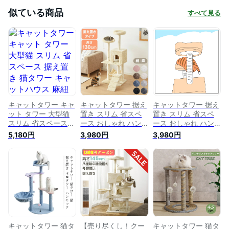
似ている商品
すべて見る
キャットタワー キャ
キャットタワー 据え
キャットタワー 据え
ット タワー 大型猫
置き スリム 省スペ
置き スリム 省スペ
スリム 省スペース
ース おしゃれ ハン
ース おしゃれ ハン
据え置き 猫タワー
モック付 高さ135cm
モック付 高さ130cm
5,180円
3,980円
3,980円
キャットハウス 麻紐
猫タワー キャットハ
猫タワー キャットハ
猫 猫用品 爪とぎ 多
ウス 爪とぎ 運動不
ウス 爪とぎ 運動不
頭飼い 頑丈 キャッ
足 ストレス解消 猫
足 ストレス解消 猫
トタワースリム おし
用品 ペット用品 頑
用品 ペット用品 頑
ゃれ 爪研ぎ 運動不
丈 安定 猫 ねこ 隠れ
丈 安定 猫 ねこ 隠れ
足
家 多頭飼い 猫ハウ
家 多頭飼い 猫ハウ
ス おもちゃ 爪研ぎ
ス おもちゃ 爪研ぎ
麻紐 子猫【送料無
麻紐 子猫【送料無
料】
料】
キャットタワー 猫タ
【売り尽くし！クー
キャットタワー 猫タ