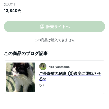
モック付 ペット タワー 据え置き 突っ張り
楽天市場
おもちゃ付き 麻紐 爪とぎ 爪研ぎ 猫タワー
12,840円
おしゃれ 子猫 大きい猫 室内 運動不足 ペッ
ト用品
販売サイトへ
この商品は購入できません
この商品のブログ記事
hiro-yonotame
ご長寿猫の秘訣_③適度に運動させ
る✨
2