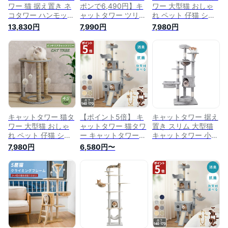
ワー 猫 据え置き ネ
ポンで6,490円】キ
ワー 大型猫 おしゃ
コタワー ハンモック
ャットタワー ツリー
れ ペット 仔猫 シニ
タワー スリム 省ス
ハウス おしゃれ 据
ア 大型猫 猫用品 据
13,830円
7,990円
7,980円
ペース 爪とぎ ポー
え置き 多頭飼い ハ
え置き 爪とぎ 運動
ル おもちゃ 大型 ハ
ンモック付き キャッ
不足 子猫 大型 頑丈
ウス コンパクト 多
トハウス 爪とぎ お
ハンモック付 爪研ぎ
頭 運動不足 ミニ ね
もちゃ 転倒防止 ペ
爪とぎ 麻 天然 Sサイ
こ ネコ 爪研ぎ かわ
ット 木製 SGS FSC
ズ
いい 多頭飼い 麻紐
認証 猫 ねこ タワー
子猫 大きい 猫キャ
麻紐 猫用品 ペット
ットランド
用品 頑丈 安定 室内
運動不足 猫タワー
爪研ぎ 麻紐 ねこ
キャットタワー 猫タ
【ポイント5倍】 キ
キャットタワー 据え
ワー 大型猫 おしゃ
ャットタワー 猫タワ
置き スリム 大型猫
れ ペット 仔猫 シニ
ー キャットタワー
キャットタワー 小型
ア 大型猫 猫用品 据
据え置き スリム 大
ハンモック付 かわい
7,980円
6,580円〜
え置き 爪とぎ 運動
型猫 多頭飼い おし
い 爪とぎ おもちゃ
不足 子猫 大型 頑丈
ゃれ 抗菌 消臭 中型
運動不足 安定 頑丈
ハンモック付 爪研ぎ
大型 ハンモック付
ねこ 猫 ネコ 多頭飼
爪とぎ 麻 天然 Sサイ
かわいい おもちゃ
い 麻紐 子猫 シニア
ズ
運動不足 安定 頑丈
省スペース
爪とぎ 爪研ぎ 麻紐
60×50×155cm グレ
子猫 シニア 省スペ
ー
ース 送料無料 AIFY