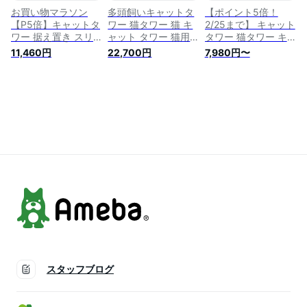
お買い物マラソン
多頭飼いキャットタ
【ポイント5倍！
【P5倍】キャットタ
ワー 猫タワー 猫 キ
2/25まで】 キャット
ワー 据え置き スリ
ャット タワー 猫用
タワー 猫タワー キ
ム 大型猫 キャット
品 据え置き 大型猫
ャットタワー 大型猫
11,460円
22,700円
7,980円〜
タワー 小型 かわい
爪とぎ おもちゃ ハ
多頭飼い おしゃれ
い 爪とぎ おもちゃ
ウス おしゃれ 室内
据え置き スリム 抗
運動不足 安定 頑丈
おしゃれ 人気 運動
菌 消臭 中型 大型 ハ
ねこ 猫 ネコ 多頭飼
不足 でっかいハンモ
ンモック付 かわいい
い 麻紐 子猫 シニア
ック 猫の宮 266 (木
おもちゃ 運動不足
省スペース ペット用
製)
安定 頑丈 爪とぎ 爪
品
研ぎ 麻紐 子猫 シニ
ア 省スペース 送料
無料 AIFY 【CP】
スタッフブログ