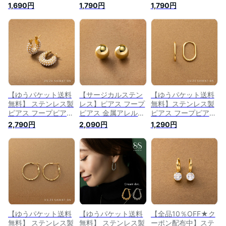
金属アレルギー
属アレルギー つけっ
アス 金属アレルギー
1,690円
1,790円
1,790円
316L つけっぱなし
ぱなし サージカルス
対応 つけっぱなし
サージカルステンレ
テンレス レディース
ステンレス レディー
ス レディース 中折
フープピアス キュー
ス キャッチレス 中
れ キャッチレス 開
ビックジルコニア ビ
折れ 開閉式 ワンタ
閉式 凸凹 立体加工
ジュー キャッチレス
ッチ フープピアス
大人 ゴールド シル
開閉式 中折れ 大人
ビジュー 揺れる 大
バー
ゴールド シルバー
人 上品 ゴールド シ
ルバー
【ゆうパケット送料
【サージカルステン
【ゆうパケット送料
無料】 ステンレス製
レス】ピアス フープ
無料】ステンレス製
ピアス フープピアス
ピアス 金属アレルギ
ピアス フープピアス
金属アレルギー つけ
ー対応 つけっぱなし
金属アレルギー
2,790円
2,090円
1,290円
っぱなし サージカル
ステンレス レディー
316L つけっぱなし
ステンレス レディー
ス メタルボール フ
サージカルステンレ
ス パヴェ パール 2サ
ィット 中折れ キャ
ス レディース メン
イズ キャッチレス
ッチレス 開閉式 メ
ズ 中折れ キャッチ
開閉式 小粒 大人 華
タル 丸 大人 ゴール
レス 開閉式 3サイズ
やか ゴールド
ド シルバー
オーバル 大人 シン
プル ゴールド シル
バー
【ゆうパケット送料
【ゆうパケット送料
【全品10％OFF★ク
無料】 ステンレス製
無料】 ステンレス製
ーポン配布中】ステ