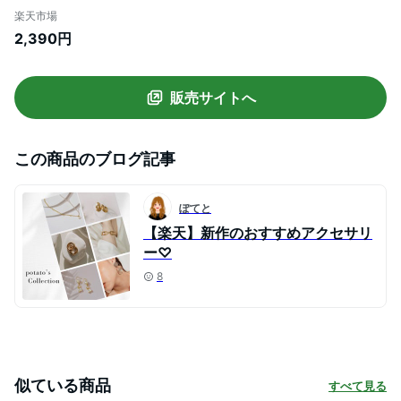
っぱなし サージカルステンレス レディー
楽天市場
ス パヴェ ビジュー メタル 存在感 ワイド
2,390円
中折れ キャッチレス 開閉式 大人 ゴールド
シルバー
販売サイトへ
この商品のブログ記事
ぽてと
【楽天】新作のおすすめアクセサリ
ー♡
8
似ている商品
すべて見る