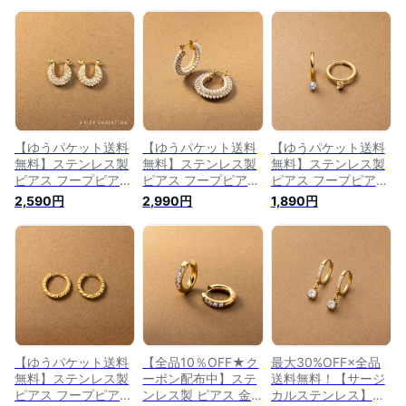
【ゆうパケット送料
【ゆうパケット送料
【ゆうパケット送料
無料】ステンレス製
無料】ステンレス製
無料】ステンレス製
ピアス フープピアス
ピアス フープピアス
ピアス フープピアス
金属アレルギー つけ
金属アレルギー つけ
金属アレルギー
2,590円
2,990円
1,890円
っぱなし サージカル
っぱなし サージカル
316L つけっぱなし
ステンレス レディー
ステンレス パヴェ
サージカルステンレ
ス パヴェ 2サイズ キ
パール ビジュー レ
ス レディース 中折
ャッチレス 開閉式
ディース キャッチレ
れ キャッチレス リ
ビジュー キュービッ
ス 開閉式 ミル打ち
ング 開閉式 クラウ
クジルコニア 大人
大人 華やか ミック
ン台座 一粒ビジュー
ゴールド シルバー
ス ゴールド
大人 華奢 ゴールド
シルバー
【ゆうパケット送料
【全品10％OFF★ク
最大30%OFF×全品
無料】ステンレス製
ーポン配布中】ステ
送料無料！【サージ
ピアス フープピアス
ンレス製 ピアス 金
カルステンレス】ピ