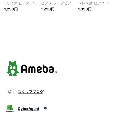
3サイズ ピアス フー
ピアス フープピアス
ンレス製 ピアス フ
プピアス 金属アレル
金属アレルギー つけ
ープピアス 金属アレ
1,290円
1,290円
1,390円
ギー つけっぱなし
っぱなし サージカル
ルギー つけっぱなし
サージカルステンレ
ステンレス レディー
サージカルステンレ
ス レディース キャ
ス メタルボール キ
ス レディース 中折
ッチレス 開閉式 大
ャッチレス クロッシ
れ キャッチレス 開
人 シンプル ゴール
ングピアス 大人 ゴ
閉式 キュービックジ
ド シルバー
ールド シルバー
ルコニア 一粒ビジュ
ー 大人 ゴールド シ
ルバー
スタッフブログ
CyberAgent