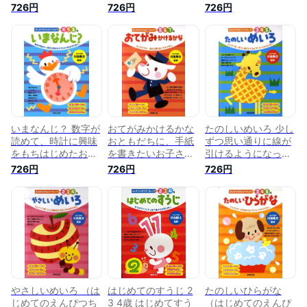
たいお子さまに。
子さまに。 （はじめ
（はじめてのえんぴ
726円
726円
726円
（はじめてのえんぴ
てのえんぴつちょう
つちょう5・6・7
つちょう4・5・6
5・6・7歳） [ 川島
歳） [ 川島隆太 ]
歳） [ 川島隆太 ]
隆太 ]
いまなんじ？ 数字が
おてがみかけるかな
たのしいめいろ 少し
読めて、時計に興味
おともだちに、手紙
ずつ思い通りに線が
をもちはじめたお子
を書きたいお子さま
引けるようになった
さまに。 （はじめて
に。 （はじめてのえ
お子さまに （はじめ
726円
726円
726円
のえんぴつちょう
んぴつちょう5・6・
てのえんぴつちょう
4・5・6歳） [ 川島
7歳） [ 川島隆太 ]
3・4・5歳） [ 川島
隆太 ]
隆太 ]
やさしいめいろ （は
はじめてのすうじ 2
たのしいひらがな
じめてのえんぴつち
3 4歳 はじめてすう
（はじめてのえんぴ