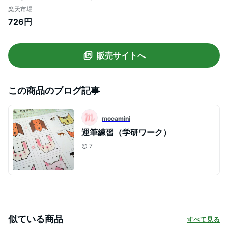
ょう2・3・4歳） [ 川島隆太 ]
楽天市場
726円
販売サイトへ
この商品のブログ記事
mocamini
運筆練習（学研ワーク）
7
似ている商品
すべて見る