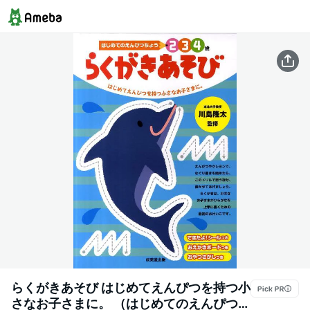
らくがきあそび はじめてえんぴつを持つ小
さなお子さまに。 （はじめてのえんぴつち