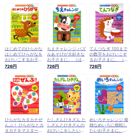
はじめてのひらがな
ちえチャレンジ パズ
てんつなぎ 100まで
はじめてひらがなを
ルあそびが大好きな
の数字をおけいこす
おけいこするお子さ
お子さまに。 （はじ
るお子さまに。 （は
まに。 （はじめての
めてのえんぴつちょ
じめてのえんぴつち
726円
726円
726円
えんぴつちょう2・
う4・5・6歳） [ 川
ょう4・5・6歳） [
3・4歳） [ 川島隆太
島隆太 ]
川島隆太 ]
]
ひらがなカタカナぜ
たしざんひきざん た
めいろチャレンジ 複
んぶ！ ひらがなとカ
しざんとひきざんの
雑なめいろに挑戦し
タカナをマスターし
おけいこをしたいお
たいお子さまに。