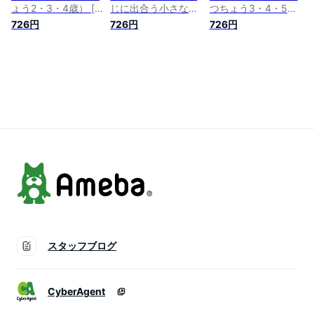
ょう2・3・4歳） [
じに出合う小さなお
つちょう3・4・5
川島隆太 ]
子さまに。／川島隆
歳） [ 川島隆太 ]
726円
726円
726円
太【1000円以上送料
無料】
スタッフブログ
CyberAgent