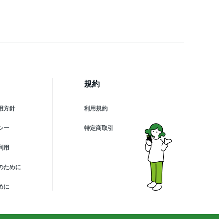
芸道具 日本農業システム
天市場店 園芸資材 農作業
業用資材 グッズ)
規約
用方針
利用規約
シー
特定商取引
利用
のために
めに