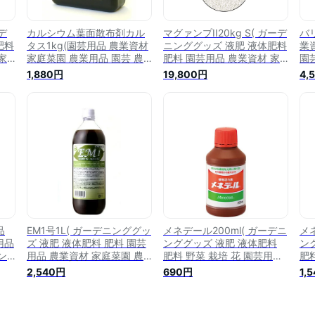
デ
カルシウム葉面散布剤カル
マグァンプII20kg S( ガーデ
バリ
肥料
タス1kg(園芸用品 農業資材
ニンググッズ 液肥 液体肥料
業
家
家庭菜園 農業用品 園芸 農
肥料 園芸用品 農業資材 家
園
業
業 資材 ガーデニング用品
庭菜園 農業用品 園芸 農業
グ
1,880円
19,800円
4,
ガー
ガーデニング 農業用 農業道
資材 ガーデニング用品 ガー
農
具
具 園芸用 園芸用具 園芸道
デニング 農業用 農業道具
園
具
具 日本農業システム楽天市
園芸用 園芸用具 園芸道具
楽
場
場店 園芸資材 農作業 農業
日本農業システム楽天市場
農
用
用資材 グッズ ガーデン用品
店 園芸資材 農作業 農業用
ン
ガーデングッズ)
資材 グッズ)
肥料
品
EM1号1L( ガーデニンググッ
メネデール200ml( ガーデニ
メ
用品
ズ 液肥 液体肥料 肥料 園芸
ンググッズ 液肥 液体肥料
ン
ン
用品 農業資材 家庭菜園 農
肥料 野菜 栽培 花 園芸用品
肥
業用
業用品 園芸 農業 資材 ガー
農業資材 家庭菜園 農業用品
農
2,540円
690円
1,
具
デニング用品 ガーデニング
園芸 農業 資材 ガーデニン
園
テム
農業用 農業道具 園芸用 園
グ用品 ガーデニング 農業用
グ
作業
芸用具 園芸道具 日本農業シ
農業道具 園芸用 園芸用具
農