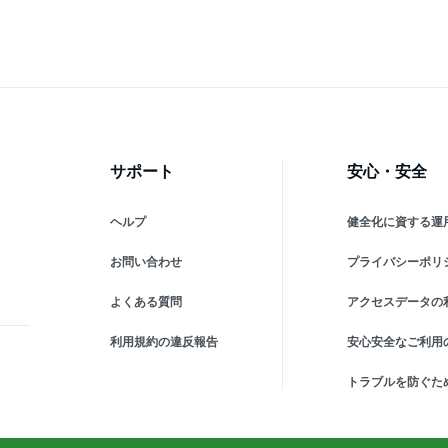
ステム楽天市場店 園芸資材
園芸道具 日本農業システム
園
農作業 農業用資材 グッズ)
楽天市場店 園芸資材 農作業
楽
農業用資材 グッズ)
農
サポート
安心・安全
ヘルプ
健全化に資する運
お問い合わせ
プライバシーポリ
よくある質問
アクセスデータの
利用規約の違反報告
安心安全なご利用
トラブルを防ぐた