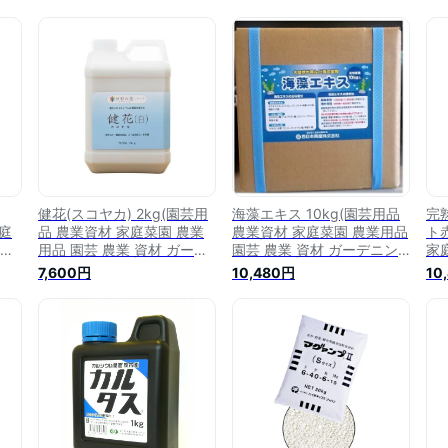
健花(スコヤカ) 2kg(園芸用
海藻エキス 10kg(園芸用品
完
家庭
品 農業資材 家庭菜園 農業
農業資材 家庭菜園 農業用品
ト
 資
用品 園芸 農業 資材 ガーデ
園芸 農業 資材 ガーデニン
家
ーデ
ニング用品 ガーデニング 農
グ用品 ガーデニング 農業用
業
7,600円
10,480円
10
園
業用 農業道具 園芸用 園芸
農業道具 園芸用 園芸用具
ガ
日
用具 園芸道具 日本農業シス
園芸道具 日本農業システム
園
店
テム楽天市場店 園芸資材 農
楽天市場店 園芸資材 農作業
シ
資材
作業 農業用資材 グッズ ガ
農業用資材 グッズ ガーデン
材
ーデ
ーデン用品 ガーデングッズ)
用品 ガーデングッズ)
ズ
ッ