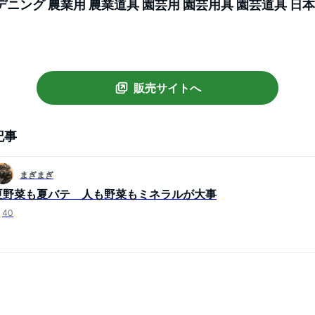
デニング 農業用 農業道具 園芸用 園芸用具 園芸道具 日
芸資材 農作業 農業用資材 グッズ ガーデン用品 ガーデン
販売サイトへ
記事
まぎまぎ
夏野菜も夏バテ 人も野菜もミネラルが大事
40