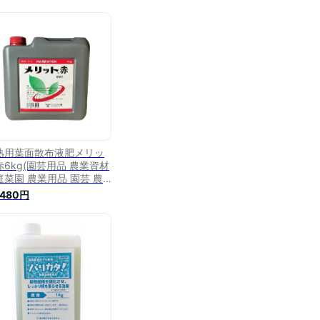
熟用葉面散布液肥メリッ
赤6kg(園芸用品 農業資材
庭菜園 農業用品 園芸 農
 資材 ガーデニング用品
,480円
ーデニング 農業用 園芸用
芸用具 園芸道具 日本農業
ステム楽天市場店 園芸資
 農作業 農業用資材 グッ
 ガーデン用品 ガーデング
ズ メリットあか )