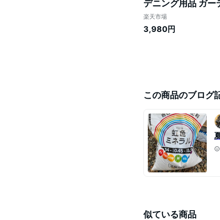
デニング用品 ガー
テム楽天市場店 園
楽天市場
3,980円
この商品のブログ
似ている商品