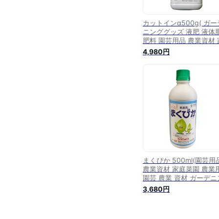
カットインα500g( ガー
ニンググッズ 液肥 液体
肥料 園芸用品 農業資材 
庭菜園 農業用品 園芸 農
4,980円
資材 ガーデニング用品 
デニング 農業用 農業道
園芸用 園芸用具 園芸道
日本農業システム楽天市
店 園芸資材 農作業 農業
資材 グッズ)
まくぴか 500ml(園芸用
農業資材 家庭菜園 農業
園芸 農業 資材 ガーデニ
グ用品 ガーデニング 農
3,680円
農業道具 園芸用 園芸用
園芸道具 日本農業シス
楽天市場店 園芸資材 農