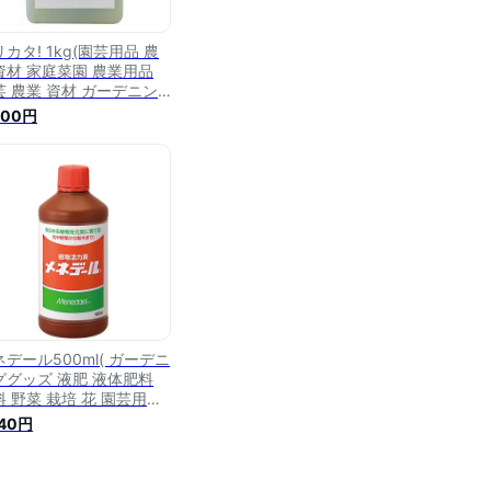
カタ! 1kg(園芸用品 農
資材 家庭菜園 農業用品
芸 農業 資材 ガーデニン
用品 ガーデニング 農業用
500円
業道具 園芸用 園芸用具
芸道具 日本農業システム
天市場店 園芸資材 農作業
業用資材 グッズ ガーデニ
ググッズ 液肥 液体肥料
)
ネデール500ml( ガーデニ
ググッズ 液肥 液体肥料
料 野菜 栽培 花 園芸用品
業資材 家庭菜園 農業用品
540円
芸 農業 資材 ガーデニン
用品 ガーデニング 農業用
業道具 園芸用 園芸用具