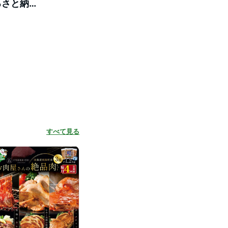
ふるさと納税
 焼肉 定期
すべて見る