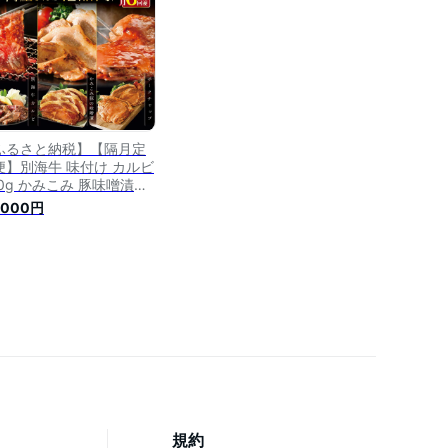
さと納税 豚肉 定期便 ふ
さと納税 焼肉 定期便 )
ふるさと納税】【隔月定
便】別海牛 味付け カルビ
00g かみこみ 豚味噌漬け
0g ポークチャップ 400g
,000円
.2kg セット×6回【有限
社五日市】 焼肉 牛肉 豚
規約