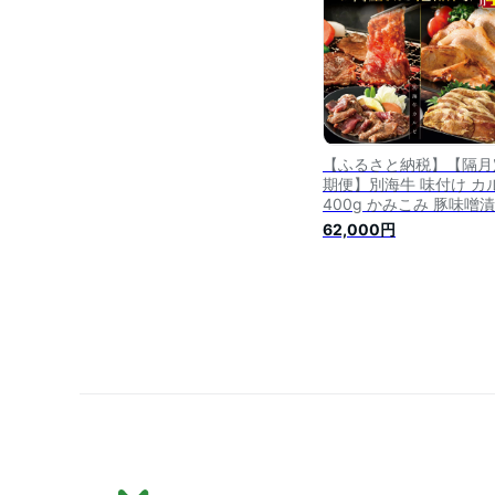
税 豚肉 定期便 ふるさと
税 焼肉 定期便 11回 11 
【ふるさと納税】【隔月
期便】別海牛 味付け カ
400g かみこみ 豚味噌
800g 計1.2kg セット×
62,000円
【有限会社五日市】 （ 
さと納税 焼肉 ふるさと
カルビ ふるさと納税 牛
ふるさと納税 豚肉 ふる
納税 豚 ふるさと納税 焼
セット ふるさと納税 肉 