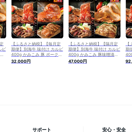
納
豚肉 定期便 ふるさと納税
ふるさと納税 豚肉 定期便
る
）
焼肉 定期便 6回 6 ）
ふるさと納税 焼肉 定期便
る
）
定
【ふるさと納税】【毎月定
【ふるさと納税】【隔月定
【
ルビ
期便】別海牛 味付け カルビ
期便】別海牛 味付け カルビ
期
漬け
400g かみこみ 豚 ポークチ
400g かみこみ 豚味噌漬け
4
4回
ャップ 800g 計 1.2kg セッ
800g 計1.2kg セット×3回
40
32,000円
47,000円
92
ふる
ト × 2ヵ月【有限会社五日
【有限会社五日市】 焼肉 牛
計1
納税
市】 焼肉 牛肉 豚肉
肉 豚肉
会
肉
肉
さと
肉
）
サポート
安心・安全