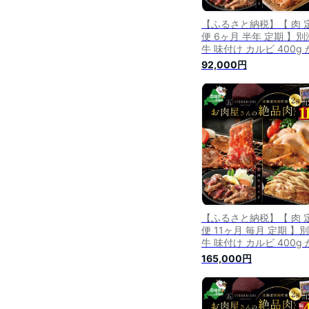
【ふるさと納税】【 肉 
便 6ヶ月 半年 定期 】別
牛 味付け カルビ 400g
こみ 豚 ポークチャップ
92,000円
800g 計 1.2kg セット ×
ヵ月【有限会社五日市】
ふるさと納税 肉 定期便 
るさと納税 牛肉 定期便 
るさと納税 豚肉 定期便 
るさと納税 焼肉 定期便 
【ふるさと納税】【 肉 
便 11ヶ月 毎月 定期 】
牛 味付け カルビ 400g
こみ 豚味噌漬け 800g 
165,000円
1.2kg セット × 11ヵ月
限会社五日市】 （ ふる
納税 肉 定期便 ふるさと
税 牛肉 定期便 ふるさと