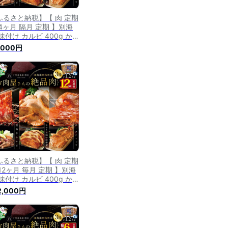
ふるさと納税】【 肉 定期
4ヶ月 隔月 定期 】別海
味付け カルビ 400g かみ
 豚味噌漬け 400g ポー
,000円
ャップ 400g 計1.2kg
ット×4回【(有)五日市】
 ふるさと納税 肉 定期便
るさと納税 牛肉 定期便
るさと納税 豚肉 定期便
るさと納税 焼肉 定期便
ふるさと納税】【 肉 定期
12ヶ月 毎月 定期 】別海
味付け カルビ 400g かみ
 豚味噌漬け 400g ポー
2,000円
ャップ 400g 計1.2kg
ット × 12ヵ月【五日市】(
るさと納税 肉 定期便 ふ
さと納税 牛肉 定期便 ふ