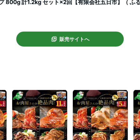
プ 800g 計1.2kg セット×2回【有限会社五日市】（ 
納税 牛肉 定期便 ふるさと納税 豚肉 定期便 ふるさと納税
販売サイトへ