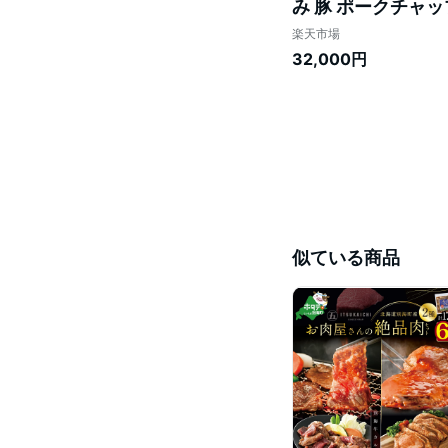
み 豚 ポークチャッ
肉 定期便 ふるさと
楽天市場
便 2回 2 ）
32,000円
似ている商品