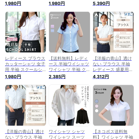
務服 入学式 大学生
ャツ ブラウス カッ
イト 白 レギュラー
1,980円
1,980円
5,390円
制服 フォーマル ブ
ターシャツ 長袖 就
カラー 半袖 大きい
ラウス ワイシャツ
活 透けカット レギ
サイズ ひんやり 接
メール便 送料無料
ュラー スキッパー
触冷感 ストレッチ
仕事 綿混 白シャツ
白 レディースシャツ
動きやすい 形態安定
長袖 半袖 無地 胸ポ
黒 事務服 制服 ビジ
シワになりにくい
ケット レギュラー
ネス 会社 仕事着 ス
UVカット 透けにく
スキッパー シャツ
ーツ 7号 21号 大きい
い オフィス ビジネ
開襟 白 ホワイト お
おしゃれ シンプル
ス クールビズ 事務
しゃれ 黒 ブラック
[M便 1/2]
服 制服 シャツ スー
[M便 1/2]
ツ インナー xyz
レディース ブラウス
【送料無料】レディ
【洋服の青山】透け
2026
カッターシャツ 女子
ース 半袖ワイシャツ
ない ブラウス 半袖
用 半袖 スクールシ
ワイシャツ 半袖 ク
レディース 盛夏用
ャツ ワイシャツ 制
ールビズ スリムワイ
クールビズ ホワイト
1,980円
2,385円
4,312円
服 インナー 形態安
シャツ シャツ ブラ
レギュラーカラー 着
定 半袖シャツ 無地
ウス OL 通勤着 フォ
丈長め 透け防止 透
中学生 高校生 通学
ーマル ビジネス 事
けにくい 形態安定加
白シャツ レディース
務服 制服 ワイシャ
工 洗える ストレッ
シャツ レギュラーカ
ツ リクルート シャ
チ UVカット 消臭 ビ
ラー 透け防止 白 ホ
ツ ストライプ 無地
ジネス オフィス は
ワイト [M便 1/2] 春
んそで 通勤 事務服
夏
シンプル 事務服 ワ
イシャツ 女性 おし
ゃれ かわいい
【洋服の青山】透け
ワイシャツ シャツ
【ネコポス送料無
ない ブラウス 半袖
ワイシャツ スーツ
料】ワイシャツ 半袖