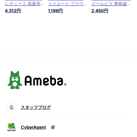
レディース 盛夏用
リクルート ブラウス
クールビズ 事務服
クールビズ ブルー系
レディース インナー
制服 ワイシャツ レ
4,312円
1,199円
2,450円
スキッパーカラー 透
半袖 オフィス 開襟
ディース 半袖ワイシ
け防止 透けにくい
き ビジネス 制服 白
ャツ スリムワイシャ
形態安定加工 ストレ
シャツ ワイシャツ
ツ シャツ ブラウス
ッチ UVカット 消臭
事務服 オフィスシャ
OL 通勤着 フォーマ
ビジネス オフィス
ツ おしゃれ 無地 シ
ル ビジネス リクル
はんそで 通勤 事務
ンプル ホワイト OL
ート シャツ ストラ
服 シンプル 事務服
大きいサイズ 大人
イプ 無地
ワイシャツ 女性 お
女性 通勤 送料無料
しゃれ かわいい #す
ごシリーズ
スタッフブログ
CyberAgent