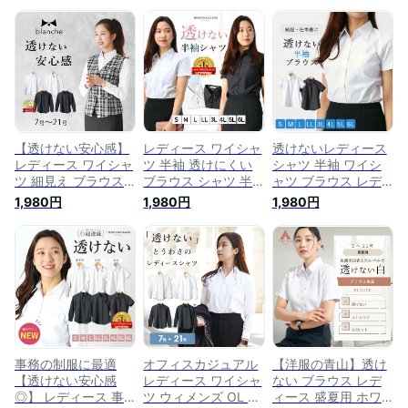
【透けない安心感】
レディース ワイシャ
透けないレディース
レディース ワイシャ
ツ 半袖 透けにくい
シャツ 半袖 ワイシ
ツ 細見え ブラウス
ブラウス シャツ 半
ャツ ブラウス レデ
レディースシャツ カ
袖 カッターシャツ
ィース 透けにくい
1,980円
1,980円
1,980円
ッターシャツ 長袖
レギュラーカラー ビ
形態安定生地 ブラウ
白シャツ ウィメンズ
ジネス イージーケア
ス [ レディース シャ
就活 透けカット オ
透けない 透け防止
ツ レギュラーカラー
フィス レギュラー
オフィス 会社 就活
ブラウス ビジネス
スキッパー 白 黒 シ
制服 白 ホワイト 黒
透け防止 形態安定生
ャツ 事務服 制服 会
ブラック クールビズ
地 オフィス 会社 就
社 小さい 大きいサ
[M便 1/2] メール便
活 制服 白 ホワイト
イズ 7 9 11 13 15 17
送料無料
黒 ブラック][M便
19 21 [M便 1/2]
1/2]
事務の制服に最適
オフィスカジュアル
【洋服の青山】透け
【透けない安心感
レディース ワイシャ
ない ブラウス レデ
◎】 レディース 事
ツ ウィメンズ OL シ
ィース 盛夏用 ホワ