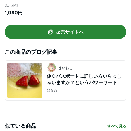
半袖シャツ 白シャツ 透けにくい インナー
楽天市場
透け防止 会社 事務服 ビジネス 仕事 OL 制
1,980円
服 通勤 おしゃれ 白 ホワイト 夏 クールビ
ズ 7 9 11 13 15 17 [M便 1/2]
販売サイトへ
この商品のブログ記事
まいわし
偽○パスポートに詳しい方いらっし
ゃいますか？というパワーワード
989
似ている商品
すべて見る