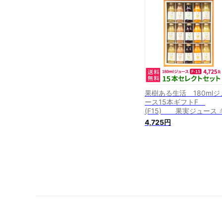
し お取り寄せ 法事 おし
れ 健康 送料無料 のし 
名入れ対応可 なかひら
製造直販
果樹ある生活 180mlジ
ース15本ギフトF
(F15) 果実ジュース 
ト 詰め合わせ プレゼン
4,725円
贈り物 誕生日 結婚内祝
出産内祝い 引越し祝い 
し お取り寄せ 法事 おし
れ 健康 送料無料 のし 
名入れ対応可 なかひら
製造直販