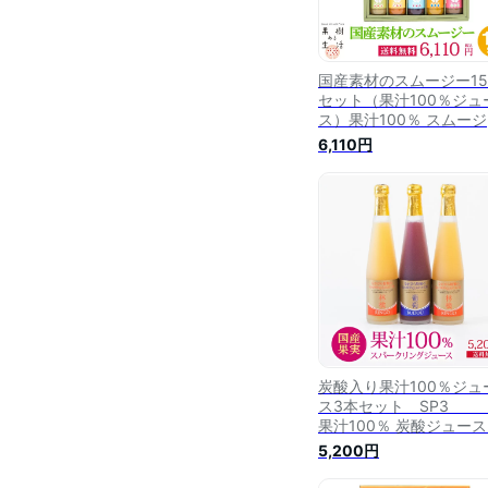
国産素材のスムージー1
セット（果汁100％ジュ
ス）果汁100％ スムー
ギフト 詰め合わせ プレ
6,110円
ト 贈り物 誕生日 結婚内
い 出産内祝い 引越し祝
お返し お取り寄せ 法事 
しゃれ 健康 送料無料 の
熨斗名入れ対応可 なか
農場 製造直販
炭酸入り果汁100％ジュ
ス3本セット S
果汁100％ 炭酸ジュース
フト 詰め合わせ プレゼ
5,200円
贈り物 誕生日 結婚内祝
出産内祝い 引越し祝い 