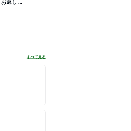
 お返し お
 製造直販
すべて見る