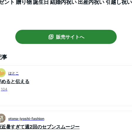
ゼント 贈り物 誕生日 結婚内祝い 出産内祝い 引越し祝い
ゃれ 健康 送料無料 のし 熨斗名入れ対応可 なかひら農場
販売サイトへ
記事
はとこ
辞めると伝える
104
otona-jyoshi-fashion
最近暑すぎて週2回のセブンスムージー