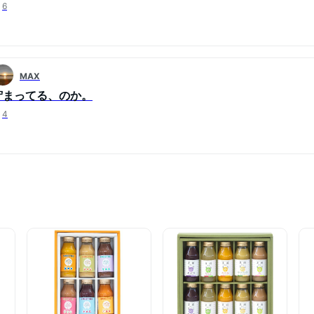
6
MAX
貯まってる、のか。
4