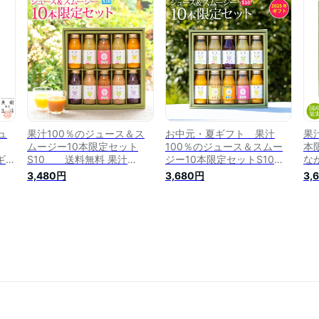
ゃ
お返し お取り寄せ 法事 お
し祝い お返し お取り寄せ
し
熨斗
しゃれ 健康 送料無料 のし
法事 おしゃれ 健康 送料無
フ
農場
熨斗名入れ対応可 なかひら
料 のし 熨斗名入れ対応可
斗
農場 製造直販
なかひら農場 製造直販
場
ュ
果汁100％のジュース＆ス
お中元・夏ギフト 果汁
果
ムージー10本限定セット
100％のジュース＆スムー
本
ギフ
S10 送料無料 果汁
ジー10本限定セットS10送
な
ト
100％ なかひら農場 製造直
料無料 果汁100％ なかひら
TE
3,480円
3,680円
3,
い
販
農場 製造直販【御中元】
果
お返
【サマーギフト】【暑中御
造
ゃ
見舞】
熨斗
農場