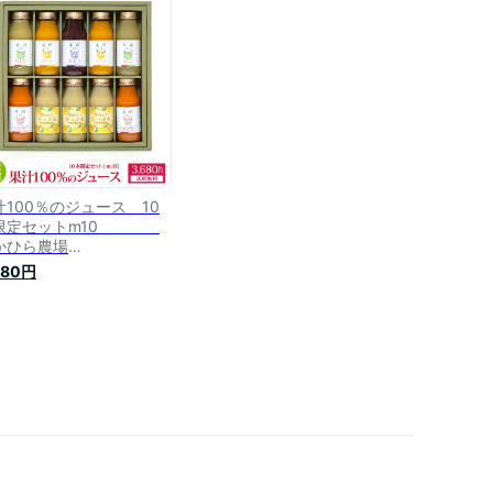
 お取り寄せ 法事 プチギ
ト 健康 送料無料 のし 熨
名入れ対応可 なかひら農
 製造直販
汁100％のジュース 10
限定セットm10
かひら農場
L:0265363206送料無料
680円
汁100％ なかひら農場 製
直販