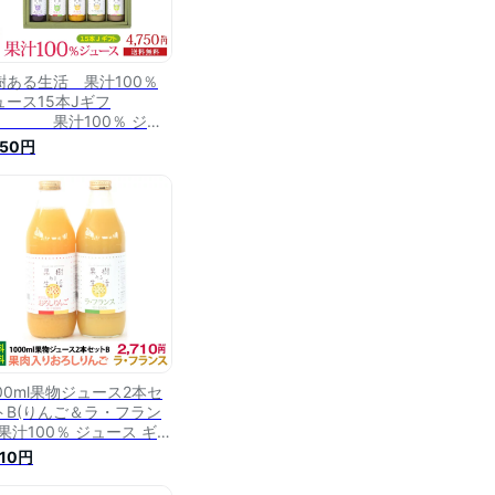
樹ある生活 果汁100％
ュース15本Jギフ
 果汁100％ ジュ
ス ギフト 詰め合わせ プ
750円
ゼント 贈り物 誕生日 結
内祝い 出産内祝い 引越し
い お返し お取り寄せ 法
 おしゃれ 健康 送料無料
し 熨斗名入れ対応可 なか
ら農場 製造直販
000ml果物ジュース2本セ
トB(りんご＆ラ・フラン
)果汁100％ ジュース ギフ
 詰め合わせ プレゼント
710円
り物 誕生日 結婚内祝い
産内祝い 引越し祝い お返