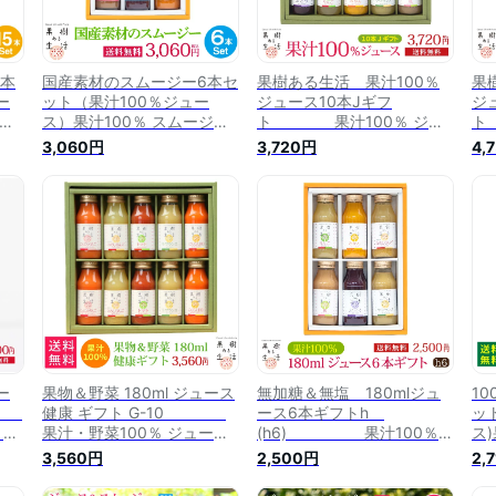
5本
国産素材のスムージー6本セ
果樹ある生活 果汁100％
果
ー
ット（果汁100％ジュー
ジュース10本Jギフ
ジ
ジー
ス）果汁100％ スムージー
ト 果汁100％ ジュ
ト
ゼン
ギフト 詰め合わせ プレゼン
ース ギフト 詰め合わせ プ
ー
3,060円
3,720円
4,
祝
ト 贈り物 誕生日 結婚内祝
レゼント 贈り物 誕生日 結
レ
い
い 出産内祝い 引越し祝い
婚内祝い 出産内祝い 引越し
婚
お
お返し お取り寄せ 法事 お
祝い お返し お取り寄せ 法
祝
し
しゃれ 健康 送料無料 のし
事 おしゃれ 健康 送料無料
事
ひら
熨斗名入れ対応可 なかひら
のし 熨斗名入れ対応可 なか
の
農場 製造直販
ひら農場 製造直販
ひ
ー
果物＆野菜 180ml ジュース
無加糖＆無塩 180mlジュ
1
P3
健康 ギフト G-10
ース6本ギフトh
ッ
 ギ
果汁・野菜100％ ジュース
(h6) 果汁100％
ス
ント
ギフト 詰め合わせ プレゼン
ジュース ギフト 詰め合わせ
ト
3,560円
2,500円
2,
い
ト 贈り物 誕生日 結婚内祝
プレゼント 贈り物 誕生日
贈
お返
い 出産内祝い 引越し祝い
結婚内祝い 出産内祝い 引越
出