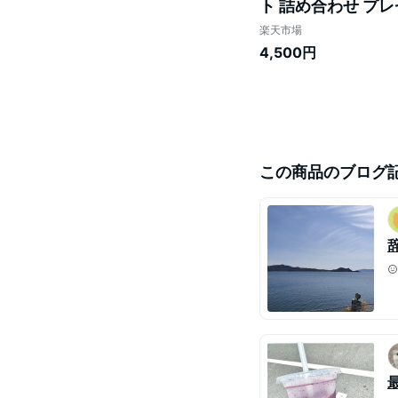
ト 詰め合わせ プレ
取り寄せ 法事 おし
楽天市場
4,500円
この商品のブログ