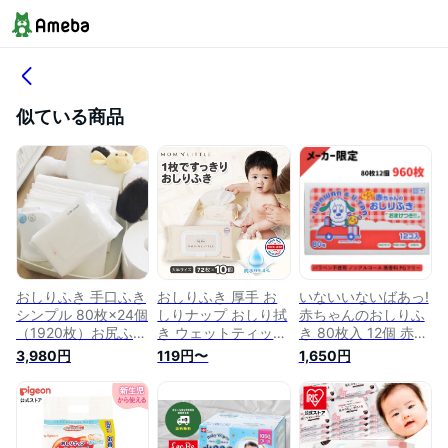
似ている商品
おしりふき 手口ふき
おしりふき 厚手 お
いないいないばあっ!
シンプル 80枚×24個
しりナップ おしり拭
赤ちゃんのおしりふ
（1920枚）お尻ふき
き ウェットティッシ
き 80枚入 12個 赤ち
赤ちゃん 新生児 手
ュ お尻拭き お尻ふ
ゃんおしり拭き おし
3,980円
119円〜
1,650円
口拭き ウェットティ
き 手口ふき 手口拭
り拭き わんわん ノ
ッシュ おしゃれ お
き おてふき 体拭き
ンアルコール 赤ちゃ
しり拭き お尻拭き
からだふき 赤ちゃん
んのおしりふき 手口
手口 赤ちゃん シー
赤ちゃん用品 ベビー
ふき ギフト 贈り物
ト 持ち運び からだ
用品 赤ちゃん用 子
手口ふき おしりふき