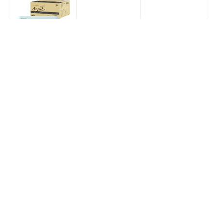
ふき 手拭き ウェッ
ふき てふき 手拭き
おしりふき ナップ
ト 口ふき 口拭き 手
ウェット 口ふき 口
おてふき 体拭き か
口 おしりふき 赤ち
拭き 手口 おしりふ
らだふき 詰め替え
ゃん 新生児 ノンア
き 赤ちゃん 新生児
赤ちゃん 赤ちゃん用
ルコール アルコール
アルコールフリー パ
品 ベビー用品 衛生
フリー パラベンフリ
ラベンフリー 日本製
用品
ー 日本製 レック 無
レック 無香料 2400
香料
枚
AIRFRIC おしりふき
【楽天ポイント5倍
おしりふき 20枚×3
厚手 無添加 無香料
☆6/26まで】手口ふ
個セット 1000円 買
ノンアルコール 蓋つ
き 厚手 無添加 肌に
い回り 手口ふき 厚
き 水分多め やわら
やさしい 大判 蓋付
手 大判 一枚ですっ
3,200円
3,580円〜
1,000円
か 大判 純水
き 80枚入り ウェッ
きり おでかけ用 お
99.99％ 赤ちゃん ベ
トティッシュ おしゃ
しゃれ 無地 ノンア
ビー 超厚手 極厚 出
れ 手口拭き 手くち
ルコール 水99% 極
産準備 出産祝い 大
ふき 手拭き 口ふき
厚 おしり拭き ベビ
容量 まとめ買い 手
体拭き シート 出産
ー 手口拭き ウェッ
口ふき お尻ふき お
祝い 赤ちゃん ベビ
トティッシュ 3pks-
尻拭き おしり拭き
ー Hugmuu ハグムー
dor14
ウェットティッシュ
Atsude シリーズ (手
口ふき【80枚入り
おしりふき 厚手 大
おしりふき 厚手 大
おしりふき 厚手 大
x12パック】（960
判 出産祝い 1200枚
判 出産祝い 1200枚
判 100枚入 ふた付
枚）)
100枚入×12個 大容
100枚入×12個 大容
純水99％ 水分たっ
量 ふた付 純水99％
量 ふた付 純水99％
ぷり 保湿成分配合
3,980円
3,980円
436円
水分たっぷり 保湿
水分たっぷり 保湿
おぱんちゅうさぎ お