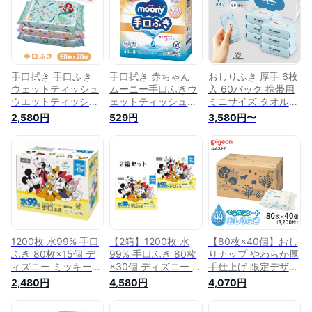
赤ちゃん 赤ちゃん用
激 ベビー 手拭き 口
ース 肌にやさしい
品 ベビー ベビー用
拭き ウェットティッ
手元 smart yell おた
ベビー用品 赤ちゃん
シュ 赤ちゃん ウエ
めし お試し 【D】
グッズ 衛生用品 ウ
ットティッシュ 送料
ェットシート シート
無料
厚手
手口拭き 手口ふき
手口拭き 赤ちゃん
おしりふき 厚手 6枚
ウェットティッシュ
ムーニー手口ふきウ
入 60パック 携帯用
ウエットティッシュ
ェットティッシュ詰
ミニサイズ タオルの
赤ちゃん 出産祝い
替（58枚×3個） ユ
ような厚み 大判 ウ
2,580円
529円
3,580円〜
てくちふき 手口 ベ
ニ・チャーム
ェットティッシュ 手
ビー用品 プリンセス
口ふき おてふき 体
60枚×20個 ディズニ
拭き おしり拭き お
ー ラプンツェル レ
尻拭き お尻ふき 水
ック ダイレクト lec
分たっぷり 無添加
お出かけ用 赤ちゃん
ベビー Hugmuu ハグ
ムー
1200枚 水99% 手口
【2箱】1200枚 水
【80枚×40個】おし
ふき 80枚×15個 デ
99% 手口ふき 80枚
りナップ やわらか厚
ィズニー ミッキー＆
×30個 ディズニー ミ
手仕上げ 限定デザイ
フレンズ ウェット
ッキー＆フレンズ
ン(森のかくれんぼ) |
2,480円
4,580円
4,070円
シート ウェットティ
ウェットシート ウェ
0ヵ月〜 おしり拭き
ッシュ おてふき て
ットティッシュ おて
お尻拭き お尻ふき