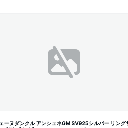
ェーヌダンクル アンシェネGM SV925シルバー リング