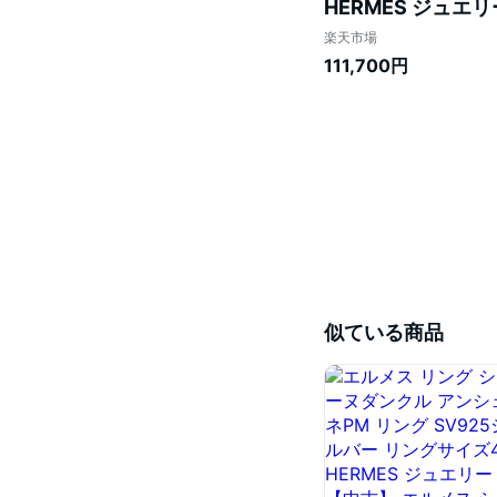
HERMES ジュエ
エルメス 中古
楽天市場
111,700円
似ている商品