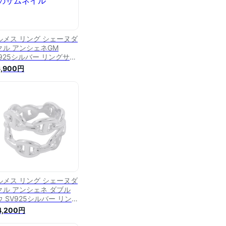
ルメス リング シェーヌダ
クル アンシェネGM
V925シルバー リングサイ
4 HERMES ジュエリー
6,900円
輪
ルメス リング シェーヌダ
クル アンシェネ ダブル
ウ SV925シルバー リング
ズ51 HERMES ジュエリ
4,200円
 指輪 【中古】 エルメス
グ ジュエリー HERMES