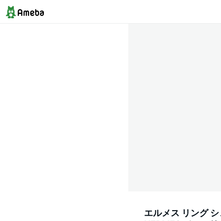
エルメス リング シ