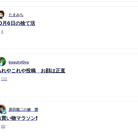
たまみち
10月6日の捨て活
4
beautyl0ve
あれやこれや投稿 お顔は正直
122
原田龍二の嫁 愛
お買い物マラソン❗️
69