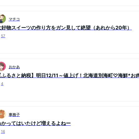
マチコ
大好物スイーツの作り方をガン見して絶望（あれから20年）
57
おかあ
【ふるさと納税】明日12/11～値上げ！北海道別海町♡海鮮*お
4
事務子
わかってはいたけど増えるよねー
16