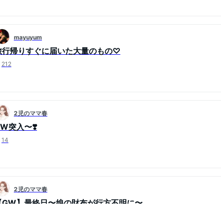
mayuyum
旅行帰りすぐに届いた大量のもの♡
212
2児のママ春
GW突入〜❣️
14
2児のママ春
【GW】最終日〜娘の財布が行方不明に〜
17