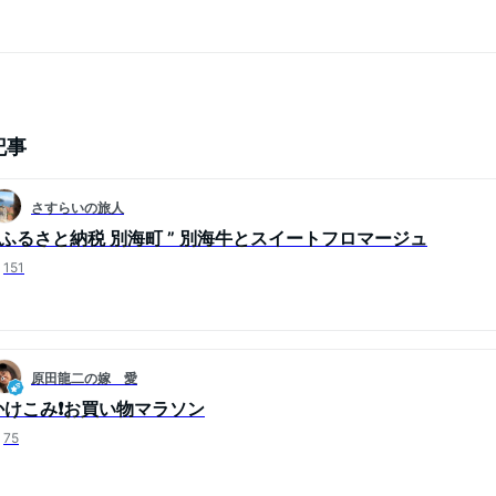
記事
さすらいの旅人
” ふるさと納税 別海町 ” 別海牛とスイートフロマージュ
151
原田龍二の嫁 愛
かけこみ❗️お買い物マラソン
75