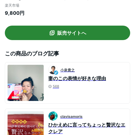
凍焼き芋 焼きイモ 冷凍焼きいも ヤキイモ
楽天市場
スイーツ薩摩芋 サツマイモ 美味しい おや
9,800円
つおいしい 蜜芋 離乳食 さつま芋 お取り寄
せ 送料無料
販売サイトへ
この商品のブログ記事
小泉貴之
妻のこの表情が好きな理由
568
clavisamoris
ひかえめに言ってちょっと贅沢なエ
クレア