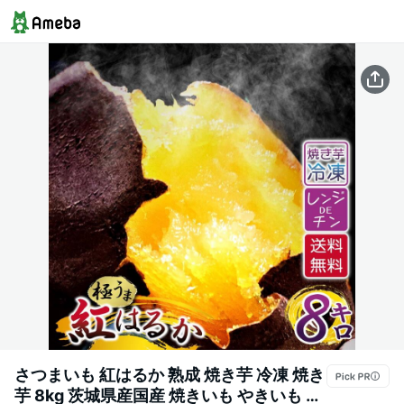
さつまいも 紅はるか 熟成 焼き芋 冷凍 焼き
芋 8kg 茨城県産国産 焼きいも やきいも 冷