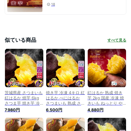
18
似ている商品
すべて見る
茨城県産 さつまいも
焼き芋 冷凍 4キロ 紅
紅はるか 熟成 焼き
紅はるか 焼芋 6kg
はるか べにはるか
芋 2kg 国産 冷凍 焼
さつま芋 焼き芋 冷
さつまいも 熟成 さ
きいも ねっとり や
凍 甘い 熟成 焼いも
つま芋 サツマイモ
きいも さつまいも
7,980円
6,500円
4,880円
国産 焼きいも やき
4kg 茨城県 茨城 国
無添加 茨城県産 べ
いも 冷凍焼き芋 ヤ
産 薩摩芋 冬は やき
にはるか 冷凍焼き芋
キイモ スイーツ薩摩
いも 焼芋 夏は アイ
冷凍焼きいも 冷やし
芋 サツマイモ 美味
ス 冷 焼き芋 ヤキイ
焼き芋 冷凍やきいも