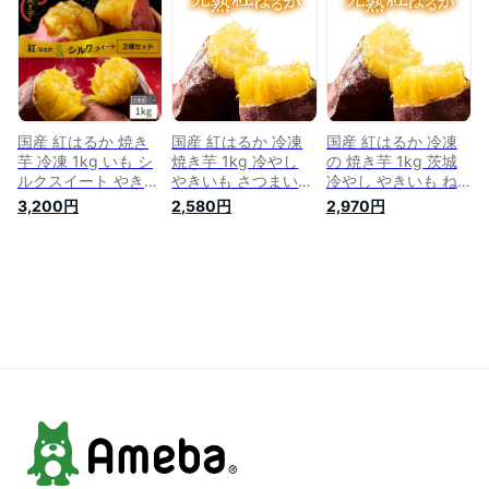
も 冬は やきいも 夏
も 冬は やきいも 夏
凍焼きいも 冷やし焼
は アイス 冷 ヤキイ
は アイス 冷 ヤキイ
き芋 焼きいも さつ
モ 冷凍焼きいも お
モ 冷凍焼きいも お
まいもスイーツ 芋
芋 スイーツ 美味し
芋 スイーツ 美味し
スイーツ お菓子 さ
い 芋 おやつ 子供 お
い 芋 おやつ 子供 お
つま芋 和スイーツ
いしい 健康 内祝い
いしい 健康 送料無
健康 贈り物 絶品 高
送料無料
料
級 お取り寄せ 送料
無料 y-h-s*2kg
国産 紅はるか 焼き
国産 紅はるか 冷凍
国産 紅はるか 冷凍
芋 冷凍 1kg いも シ
焼き芋 1kg 冷やし
の 焼き芋 1kg 茨城
ルクスイート やきい
やきいも さつまいも
冷やし やきいも ね
も プレゼント さつ
無添加 茨城県産 べ
っとり さつまいも
3,200円
2,580円
2,970円
まいも 無添加 茨城
にはるか 冷凍焼き芋
無添加 茨城県産 冷
県産 冷凍焼き芋 冷
冷凍焼きいも 焼きい
凍焼き芋 取り寄せ
凍焼きいも 冷やし焼
も さつまいもスイー
冷凍焼きいも 焼きい
き芋 焼きいも さつ
ツ 芋 スイーツ お菓
も 芋 スイーツ お菓
まいもスイーツ 芋
子 さつま芋 和スイ
子 さつま芋 和スイ
スイーツ お菓子 さ
ーツ 健康 ギフト プ
ーツ ギフト プレゼ
つま芋 和スイーツ
レゼント 贈り物 送
ント 贈り物 高級 お
健康 贈り物 絶品 高
料無料 絶品 高級 お
取り寄せ 絶品 Y1
級 y-hs
取り寄せ Y1