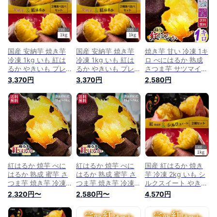
しい 焼きイモ おや
モ 冷凍焼きいも お
冷やし さつまいもス
つ おいしい 蜜芋 離
芋 スイーツ 美味し
イーツ 芋 スイーツ
乳食 送料無料
い 芋 おやつ 子供 お
プレゼント ギフト
いしい 蜜芋 離乳食
さつま芋 贈り物 Y2
健康 内祝い 送料無
料
国産 安納芋 焼き芋
国産 安納芋 焼き芋
焼き芋 甘い 冷凍 1キ
冷凍 1kg いも 紅は
冷凍 1kg いも 紅は
ロ べにはるか 熟成
るか やきいも プレ
るか やきいも プレ
さつま芋 サツマイモ
ゼント さつまいも
ゼント さつまいも
1kg 茨城県 茨城 国
3,370円
3,370円
2,580円
無添加 茨城県産 冷
無添加 茨城県産 冷
産 薩摩芋 さつまい
凍焼き芋 冷凍焼きい
凍焼き芋 冷凍焼きい
も 冬は やきいも 紅
も 冷やし焼き芋 焼
も 冷やし焼き芋 焼
はるか 焼芋 蜜芋 夏
きいも さつまいもス
きいも さつまいもス
は アイス 冷 ヤキイ
イーツ 芋 スイーツ
イーツ 芋 スイーツ
モ 冷凍焼きいも お
お菓子 さつま芋 和
お菓子 さつま芋 和
芋 スイーツ 美味し
スイーツ 健康 贈り
スイーツ 健康 贈り
い 芋 おやつ 子供 お
物 絶品 高級 お取り
物 絶品 高級 お取り
いしい 健康 内祝い
寄せ 送料無料 y-ah
寄せ 送料無料 y-ah
送料無料
紅はるか 焼芋 べに
紅はるか 焼芋 べに
国産 紅はるか 焼き
はるか 熟成 蜜芋 さ
はるか 熟成 蜜芋 さ
芋 冷凍 2kg いも シ
つま芋 焼き芋 冷凍
つま芋 焼き芋 冷凍
ルクスイート やきい
甘い サツマイモ 2kg
甘い サツマイモ 2kg
も プレゼント さつ
2,320円〜
2,580円〜
4,570円
2キロ 茨城県 茨城 国
2キロ 茨城県 茨城 国
まいも 無添加 茨城
産 薩摩芋 さつまい
産 薩摩芋 さつまい
県産 冷凍焼き芋 冷