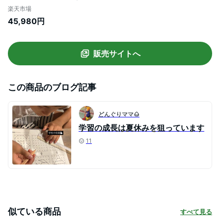
ズハウス プレイハウス プール ハンバーガ
楽天市場
ー 屋外 スライダー ボールプール ビニール
45,980円
プール 家庭用 ウォーター
販売サイトへ
この商品のブログ記事
どんぐりママ🌰
学習の成長は夏休みを狙っています
11
似ている商品
すべて見る