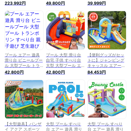
大型プール エア遊具
大型プール トランポ
プール トランポリン
223,992円
49,800円
39,999円
エアー遊具 "ドリー
リン すべり台 大型
すべり台 大型遊具
ム" ウォータースラ
遊具 エアー遊具 ウ
エアー遊具 キッズハ
イダー 室内遊 アウ
ォータースライダー
ウス プレイハウス
トドア イベント プ
すべりだい りす 誕
プレゼント (青)
レゼント 大型遊具
生日 ボールハウス
エアー遊具 滑り台
アウトドア 水遊び
ふわふわ遊具 キッズ
夏休み プレゼント
遊具 滑り台 水遊び
キッズ
夏休み キッズハウス
プレイハウス
プール エアー 遊具
プール 大型 滑り台
【便利グッズがセッ
滑り台 ビニールプー
自宅 子供 すべり台
トに】ジャンピング
ル 大型プール トラ
大型 大型プール エ
キャッスル エアー遊
ンポリン すべり台
アー 遊具 大型遊具
具 大型 プール 室内
42,800円
42,800円
84,453円
親子遊び 芝生遊び
滑り台 インフレータ
室外 庭 屋外 遊具 エ
大型遊具 エアー遊具
ブル バウンサー&ス
アー 遊具 家庭用 大
キッズハウス プレイ
ライド プール ハン
型遊具 すべり台 家
ハウス
バーガー 大型プール
庭用プール ビニール
屋内 屋外 ボールプ
プール スライダー
ール ビニールプール
ボールハウス プレイ
家庭用 ウォータース
ハウス キッズハウス
ライダー 水遊び
アウトドア キッズ
子供用 男の子 女の
子 夏
【大型遊具】バンザ
大型 プール すべり
大型 プール すべり
イ アクア スポーツ
台 エアー 遊具 滑り
台 エアー 遊具 滑り