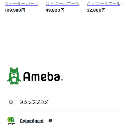
ウォーター パーク
台 ビニールプール
台 ビニールプール
スライダー付きプー
大型プール トランポ
大型プール トランポ
199,980円
49,800円
32,800円
ル 子供用 家庭用 水
リン すべり台 大型
リン すべり台 大型
遊び プール ビニー
遊具 エアー遊具 ウ
遊具 エアー遊具 ウ
ルプール 滑り台 大
ォータースライダー
ォータースライダー
型プール ビニールボ
すべりだい サッカー
すべりだい 水鉄砲
ール付き エアー遊具
ゴール ボール遊び
誕生日 ボールハウス
【プール すべり台】
誕生日 ボールハウス
ふわふわ遊具 アウト
アウトドア 水遊び
ドア 水遊び 夏休み
夏休み プレゼント
プレゼント キッズ
キッズ
スタッフブログ
CyberAgent