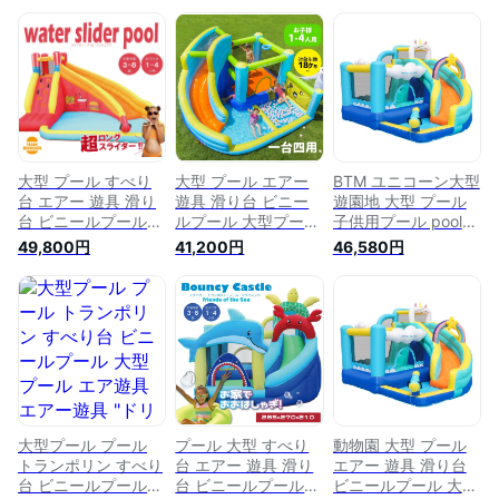
大型 プール すべり
大型 プール エアー
BTM ユニコーン大型
台 エアー 遊具 滑り
遊具 滑り台 ビニー
遊園地 大型 プール
台 ビニールプール
ルプール 大型プール
子供用プール pool
大型プール トランポ
トランポリン すべり
エアー 遊具 滑り台
49,800円
41,200円
46,580円
リン すべり台 大型
台 大型遊具 エアー
ビニールプール 大型
遊具 エアー遊具 ウ
遊具 キッズハウス
プール トランポリン
ォータースライダー
プレイハウス
すべり台 大型遊具
すべりだい ハンバー
エアー遊具 キッズハ
ガー ショップ 誕生
ウス プレイハウス
日 ボールハウス ア
プレゼント 家庭用プ
ウトドア 水遊び 夏
ール
休み プレゼント キ
ッズ
大型プール プール
プール 大型 すべり
動物園 大型 プール
トランポリン すべり
台 エアー 遊具 滑り
エアー 遊具 滑り台
台 ビニールプール
台 ビニールプール
ビニールプール 大型