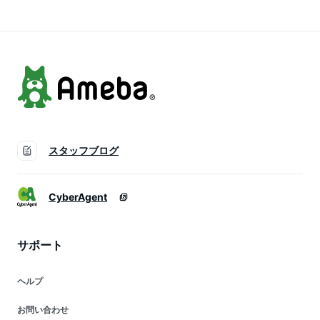
yamazaki ホワイト
北欧 モノトーン 山
【ポイント5倍】
ブラック 4944
崎実業 yamazaki ブ
4945 公式
ラック ホワイト
4944 4945 ordy
スタッフブログ
CyberAgent
サポート
ヘルプ
お問い合わせ