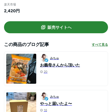
4944 4945 ぬか漬け ふた付き 3L 密閉 水
楽天市場
抜き 容器 コンパクト シンプル 3リットル
2,420円
漬物 ぬか床 山崎実業 ポイント5倍
販売サイトへ
この商品のブログ記事
すべて見る
みちゅ
お義母さんから頂いた
20
みちゅ
やっと届いたよ〜
16