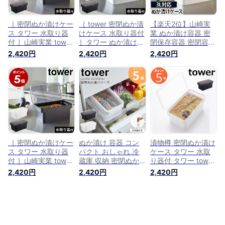
ブラック モノトーン
yamazaki 保存容器
パッキン 冷蔵
［ 密閉ぬか漬けケー
［ tower 密閉ぬか漬
【楽天2位】山崎実
ス タワー 水取り器
けケース 水取り器付
業 ぬか漬け容器 密
付 ］山崎実業 tower
］タワー ぬか漬け
閉保存容器 密閉容器
ぬか漬け 容器 冷蔵
容器 冷蔵庫 3リット
保存容器 容器 漬物
2,420円
2,420円
2,420円
庫 水抜き ぬか床 糠
ル 漬物樽 漬物容器
容器 糠漬け容器 お
床 糠漬 糠漬け ぬか
漬物 つけもの容器
しゃれ 密閉 つけも
どこ 漬物容器 漬物
米 味噌 保存容器 味
の容器 プラスチック
保存容器 糠漬け容器
噌作り 保存 キッチ
ふた yamazaki タワ
発酵ぬかどこ 漬物樽
ン 台所 収納 3L 山崎
ーシリーズ [tower
味噌作り 腸活
実業 yamazaki ホワ
タワー 密閉ぬか漬け
yamazaki ホワイト
イト ブラック 4944
ケース 水取り器付
ブラック 4944
4945【ポイント5倍
4944 4945
4945【ポイント5倍
送料無料】
4903208049443
送料無料】
4903208049450]
［ 密閉ぬか漬けケー
ぬか漬け 容器 コン
漬物樽 密閉ぬか漬け
ス タワー 水取り器
パクト おしゃれ 冷
ケース タワー 水取
付 ］山崎実業 tower
蔵庫 収納 密閉ぬか
り器付 タワー tower
ぬか漬け 容器 冷蔵
漬けケース 水取り器
3リットル ホワイト
2,420円
2,420円
2,420円
庫 水抜き ぬか床 糠
付 山崎実業 tower ぬ
ブラック 4944
床 糠漬 糠漬け ぬか
か床 ぬか漬け容器
4945 山崎実業
どこ 漬物容器 漬物
漬物樽 つけもの容器
YAMAZAKI ぬかづけ
保存容器 糠漬け容器
漬物容器 漬物 保存
漬物 漬け物 ぬか床
発酵ぬかどこ 漬物樽
容器 密閉 味噌作り
樽 密閉 大容量 おし
味噌作り 腸活
キッチン収納 大容量
ゃれ スタイリッシュ