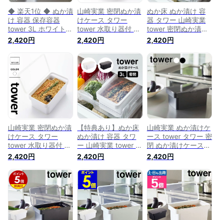
◆ 楽天1位 ◆ ぬか漬
山崎実業 密閉ぬか漬
ぬか床 ぬか漬け 容
け 容器 保存容器
けケース タワー
器 タワー 山崎実業
tower 3L ホワイト
tower 水取り器付 ブ
tower 密閉ぬか漬け
4944 ブラック
ラック 4945 ぬか漬
ケース 漬物 4944
2,420円
2,420円
2,420円
4945 ぬか漬け容器
け 容器 ぬか漬け 容
4945 3リットル 軽
ふた付き 密閉 水抜
器 冷蔵庫 水抜き ぬ
量 水取り器付き 漬
き 漬物 ぬか床 容器
か床 ぬかどこ 漬物
物容器 混ぜやすい
簡単 免疫力アップ
容器 漬物 保存容器
収納 密閉 キッチン
山崎実業 おしゃれ
雑貨 コンパクト シ
タワー タワーシリー
ンプル おしゃれ 白
ズ 乳酸菌 酵素 副菜 [
ホワイト 黒 ブラッ
密閉ぬか漬けケース
ク モノトーン 保存
タワー 水取り器付 ]
容器 パッキン 冷蔵
保存 yamazaki
山崎実業 密閉ぬか漬
【特典あり】ぬか床
山崎実業 ぬか漬けケ
けケース タワー
ぬか漬け 容器 タワ
ース tower タワー 密
tower 水取り器付 ホ
ー 山崎実業 tower 密
閉 ぬか漬けケース
ワイト 4944 ぬか漬
閉ぬか漬けケース 漬
水取り器付 3L 選べ
2,420円
2,420円
2,420円
け 容器 冷蔵庫 3リッ
物 4944 4945 3リ
るカラー:ホワイト/
トル 漬物 つけもの
ットル 軽量 水取り
ブラック ｜ ぬか床
容器 米 味噌 保存容
器付き 漬物容器 混
容器 漬け物容器 ぬ
器 3L
ぜやすい 収納 密閉
か漬け容器 水取り器
キッチン雑貨 コンパ
付 密閉 パッキン シ
クト シンプル おし
ンプル
ゃれ 白 ホワイト 黒