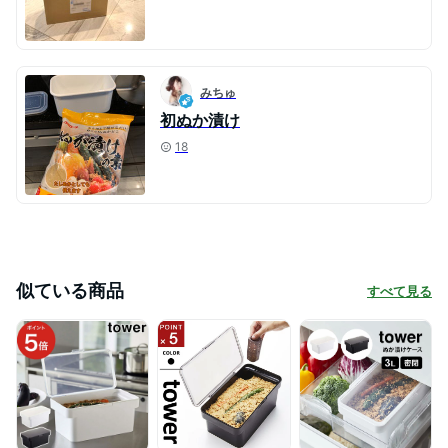
みちゅ
初ぬか漬け
18
似ている商品
すべて見る