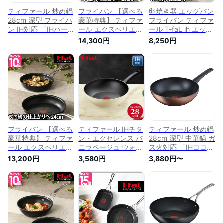
ティファール 炒め鍋
フライパン 【選べる
卵焼き器 エッグパン
28cm 深型 フライパ
豪華特典】 ティファ
フライパン ティファ
ン IH対応 「IHハー
ール エクスペリエン
ール T-faL ih エッグ
ドチタニウム・プラ
ス+ T-faL ih 鍋 直火
ロースター 鍋 直火
14,300円
8,250円
ス ウォックパン」
対応 ガス 深型 中華
対応 ガス 深型 焦げ
チタン エクセレンス
鍋 26cm 直径26cm
ない 焦げ付かない
6層コーティング
焦げない 焦げ付かな
IH対応 エクスペリエ
C63019 取っ手つき
い IH対応 新築祝い
ンス＋ E27218
T-fal
結婚祝い ギフト
E52305
フライパン 【選べる
ティファール IHチタ
ティファール 炒め鍋
豪華特典】 ティファ
ン・エクセレンス バ
28cm 深型 中華鍋 ガ
ール エクスペリエン
ニラベージュ ウォッ
ス火対応 「IHココア
ス+ T-faL ih 鍋 直火
クパン28cm G18219
ブラウン ウォックパ
13,200円
3,580円
3,880円〜
対応 ガス 深型 24cm
フライパン 鍋 ih ガ
ン」 こびりつきにく
直径24cm 焦げない
ス火 炒め鍋 深型フ
い ブラウン
焦げ付かない IH対応
ライパン 丈夫 長持
G261+F53619
新築祝い 結婚祝い
ち こびりつきにくい
ギフト E49804