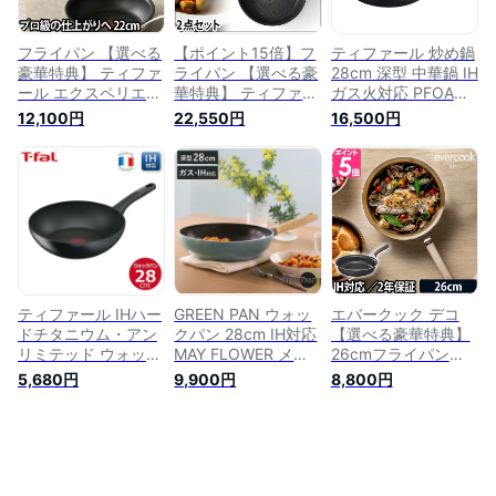
フライパン 【選べる
【ポイント15倍】フ
ティファール 炒め鍋
豪華特典】 ティファ
ライパン 【選べる豪
28cm 深型 中華鍋 IH
ール エクスペリエン
華特典】 ティファー
ガス火対応 PFOAな
ス+ T-faL ih 鍋 直火
ル 卵焼き器 玉子焼
どの有害物質不使用
12,100円
22,550円
16,500円
対応 ガス 深型 片手
き エクスペリエンス
こびりつきにくさ長
鍋 22cm 直径22cm
+ T-faL 深型 26cm
持ち 「エクスペリエ
焦げない 焦げ付かな
焦げない 焦げ付かな
ンス+ ウォックパ
い IH対応 新築祝い
い エッグロースター
ン」 ブラック
結婚祝い ギフト
2点セット ih 鍋 直火
E52319
E49803
対応 ガス IH対応
E49805 E22818 新
築祝い 結婚祝い ギ
フト
ティファール IHハー
GREEN PAN ウォッ
エバークック デコ
ドチタニウム・アン
クパン 28cm IH対応
【選べる豪華特典】
リミテッド ウォック
MAY FLOWER メイ
26cmフライパン
パン 28cm
フラワー 深型フライ
EDIFP26 フライパン
5,680円
9,900円
8,800円
G26519ih 炒め鍋 深
パン （ ガス火対応
深型 ih対応 ガス お
型フライパン 丈夫
深型フライパン 炒め
弁当 おしゃれ 炒め
長持ち こびりつきに
鍋 28センチ フライ
鍋 かわいい くっつ
くい
パン いため鍋 セラ
かない 焦げ付かない
ミックコーティング
長持ち 卵焼き 玉子
調理器具 おしゃれ
焼き 調理器具 一人