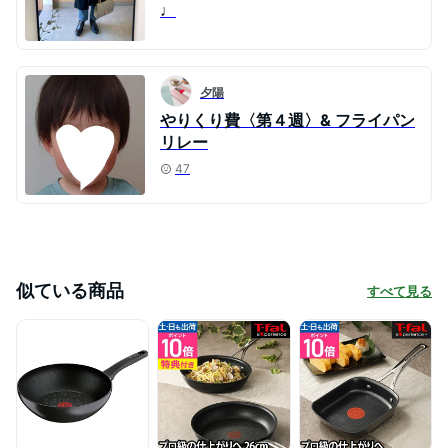
♩
夕陽
やりくり費〈第４週〉& フライパン
リレー
47
似ている商品
すべて見る