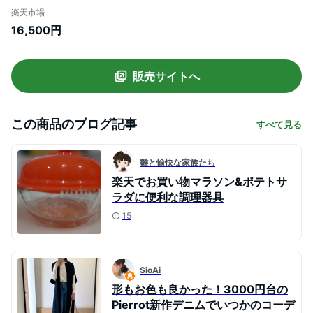
揚げ物 おすすめ オムライス おしゃれ 大き
楽天市場
い お弁当 アルミ 焦げ付かない 卵焼き 目玉
16,500円
焼き 餃子 [T-fal ティファール エクスペリ
エンス＋ ウォックパン28cm E49819]
販売サイトへ
この商品のブログ記事
すべて見る
雛と愉快な家族たち
楽天でお買い物マラソン&ポテトサ
ラダに便利な調理器具
15
SioAi
形もお色も良かった！3000円台の
Pierrot新作デニムでいつかのコーデ