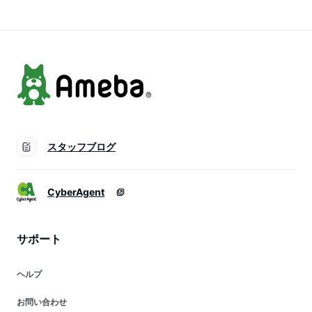
）
暮らし 目玉焼き 木
目調 便利 ドウシシ
ャ おすすめ
evercook DECO
スタッフブログ
CyberAgent
サポート
ヘルプ
お問い合わせ