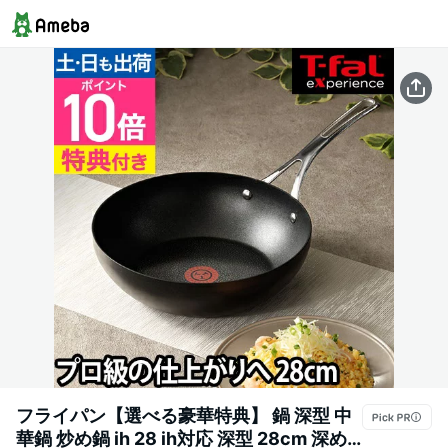
フライパン【選べる豪華特典】 鍋 深型 中
華鍋 炒め鍋 ih 28 ih対応 深型 28cm 深め