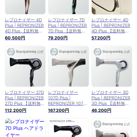
レプロナイザー 4D
レプロナイザー 7D
レプロナイザー 4D
Plus | REPRONIZER
Plus | REPRONIZER
Plus | REPRONIZER
4D Plus 【送料無
7D Plus 【送料無
4D Plus 【送料無
料】バイオプログラ
料】バイオプログラ
料】バイオプログラ
60,500円
79,200円
57,200円
ミング公式ブランド
ミング公式ブランド
ミング公式ブランド
(メーカー:リュミエ
(メーカー:リュミエ
(メーカー:リュミエ
リーナ)
リーナ)
リーナ)
レプロナイザー 27D
レプロナイザー
レプロナイザー 3D
Plus | REPRONIZER
107D Plus |
Plus | REPRONIZER
27D Plus 【送料無
REPRONIZER 107D
3D Plus 【送料無
料】バイオプログラ
Plus 【送料無料】バ
料】バイオプログラ
112,200円
167,200円
46,200円
ミング公式ブランド
イオプログラミング
ミング公式ブランド
(メーカー:リュミエ
公式ブランド(メーカ
(メーカー:リュミエ
リーナ)
ー:リュミエリーナ)
リーナ)