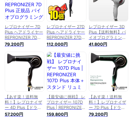
レプロナイザー 7D
レプロナイザー 27D
レプロナイザー 3D
Plus ヘアドライヤー
Plus ヘアドライヤー
Plus【送料無料】バ
REPRONIZER 7D
REPRONIZER 27D
イオプログラミング
Plus 正規品 バイオプ
Plus 正規品 バイオプ
公式ブランド(メーカ
79,200円
112,000円
41,800円
ログラミング リュミ
ログラミング リュミ
ー:リュミエリーナ)
エリーナ
エリーナ
【あす楽！送料無
【最安値に挑戦】 レ
【あす楽！送料無
料！】レプロナイザ
プロナイザー 107D
料！】レプロナイザ
ー 4D Plus【ドライ
Plus | REPRONIZER
ー 7D Plus【ドライ
ヤー バイオプログラ
107D Plus 本体＋ス
ヤー バイオプログラ
57,200円
159,800円
79,200円
ミング リュミエリー
タンド リュミエリー
ミング リュミエリー
ナ ダメージレス
ナ バイオプログラミ
ナ ダメージレス
REPRONIZER 4D
ング 送料無料 【正
REPRONIZER 7D