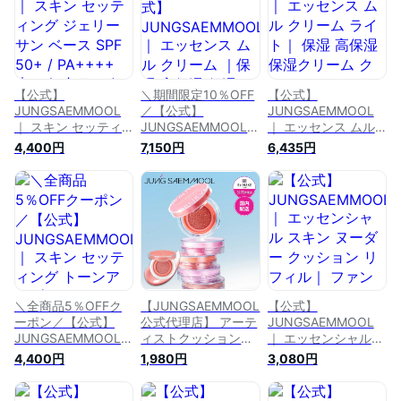
化粧 化粧品 メイク
粧 化粧品 メイクア
下地 スキンケア 化
アップ ベースメイク
ップ ベースメイク
粧 化粧品 メイクア
保湿 乾燥肌 敏感肌
保湿 乾燥肌 敏感肌
ップ ベースメイク
女性 低刺激 韓国コ
女性 低刺激 韓国コ
保湿 乾燥肌 敏感肌
スメ コスメ ジョン
スメ コスメ ジョン
女性 低刺激 韓国コ
センムル
センムル
スメ コスメ ジョン
【公式】
＼期間限定10％OFF
【公式】
センムル
JUNGSAEMMOOL
／【公式】
JUNGSAEMMOOL
｜ スキン セッティ
JUNGSAEMMOOL
｜ エッセンス ムル
ング ジェリー サン
｜ エッセンス ムル
クリーム ライト｜
4,400円
7,150円
6,435円
ベース SPF 50+ /
クリーム ｜保湿 高
保湿 高保湿 保湿ク
PA++++ ｜ コントロ
保湿 保湿クリーム
リーム クリーム ベ
ールベース ベース
クリーム ベース 下
ース 下地 化粧下地
下地 化粧下地 韓国
地 化粧下地 韓国下
韓国下地 スキンケア
下地 スキンケア 化
地 スキンケア 化粧
化粧 化粧品 メイク
粧 化粧品 メイクア
化粧品 メイクアップ
アップ ベースメイク
ップ ベースメイク
ベースメイク 豪華
プレゼント ギフト
保湿 乾燥肌 敏感肌
プレゼント ギフト
乾燥肌 敏感肌 女性
女性 低刺激 ジョン
乾燥肌 敏感肌 女性
紫外線 ジョンセンム
センムル
紫外線 低刺激 ジョ
ル
＼全商品5％OFFク
【JUNGSAEMMOOL
【公式】
ンセンムル
ーポン／【公式】
公式代理店】 アーテ
JUNGSAEMMOOL
JUNGSAEMMOOL
ィストクッションブ
｜ エッセンシャル
｜ スキン セッティ
ラッシュ チーク ク
スキン ヌーダー ク
4,400円
1,980円
3,080円
ング トーンアップ
ッション ファンデ
ッション リフィル｜
サン ベース SPF
韓国コスメ 韓国メイ
ファンデーション ク