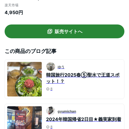
ウダー 仕上げパウダー スキンケア 化粧 化
楽天市場
粧品 メイクアップ ベースメイク 保湿 乾燥
4,950円
肌 敏感肌 女性 低刺激 韓国コスメ コスメ
ジョンセンムル
販売サイトへ
この商品のブログ記事
ゆう
韓国旅行2025春⑤聖水で王道スポ
ット！？
8
gyumichan
2024年韓国帰省2日目★義実家到着
8