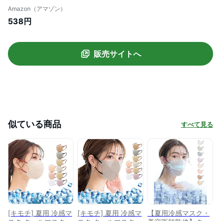
感 ひんやりマスク 涼しいマスク 立体マス
Amazon（アマゾン）
ク 20枚 バイカラー 瞬間冷感 超絶冷感 立
538円
体マスク 冷感マスク 不織布 立体 顔にフィ
ット不織布 立体 不織布マスク 血色マスク
カラーマスク くちばし マスク 使い捨て 小
販売サイトへ
顔 チークマスク おしゃれ 小顔マスク (4D
冷感ヘーゼルナッツ)
似ている商品
すべて見る
[キモチ] 夏用 冷感マ
[キモチ] 夏用 冷感マ
【夏用冷感マスク・