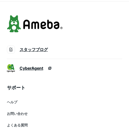
3D マスク 不織布 立
3D マスク 不織布 立
くちばし マスク 使
体 不織布マスク 血
体 不織布マスク 血
い捨て 小顔 チーク
色マスク カラーマス
色マスク カラーマス
マスク おしゃれ 耳
ク くちばし マスク
ク くちばし マスク
が痛くならない 曇ら
使い捨て 小顔 チー
使い捨て 小顔 チー
ない (冷感ベビーピ
クマスク おしゃれ
クマスク おしゃれ
ンク20枚)
耳が痛くならない 小
耳が痛くならない 小
顔マスク 曇らない
顔マスク 曇らない
(5D冷感-グレージュ)
(3D冷感-グレージュ)
スタッフブログ
CyberAgent
サポート
ヘルプ
お問い合わせ
よくある質問