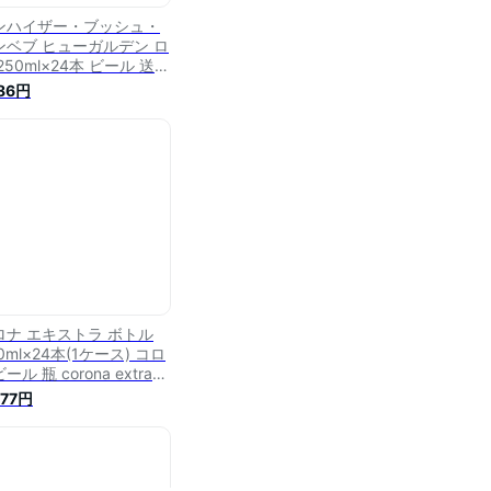
ンハイザー・ブッシュ・
ンベブ ヒューガルデン ロ
250ml×24本 ビール 送料
料 ABインベブ インベブ
786円
り寄せ品
ロナ エキストラ ボトル
0ml×24本(1ケース) コロ
ール 瓶 corona extra
er 輸入ビール メキシコ
577円
送料無料※一部地域は除
】