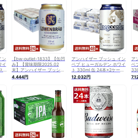
イン
【bw-outlet-1833】【缶凹
アンハイザー ブッシュ イン
ア
ワイ
み】【賞味期限2025.02
ベブ ヒューガルデン ホワイ
ベ
ース
末】アンハイザー ブッシュ
ト 330ml 缶 24本×2ケース
33
インベブ レーベンブロイ
（48本）【送料無料（一部
料
4,444円
12,032円
7,
330ml 缶 24本 1ケース【送
地域除く）】
料無料（一部地域除く）】