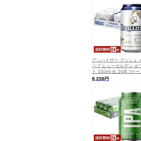
アンハイザー ブッシュ 
ベブ ヒューガルデン ホ
ト 330ml 缶 24本 1ケ
【送料無料（一部地域除
6,256円
く）】