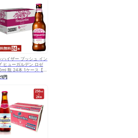
ンハイザー ブッシュ イン
ブ ヒューガルデン ロゼ
0ml 瓶 24本 1ケース【送
無料（一部地域除く）】
121円