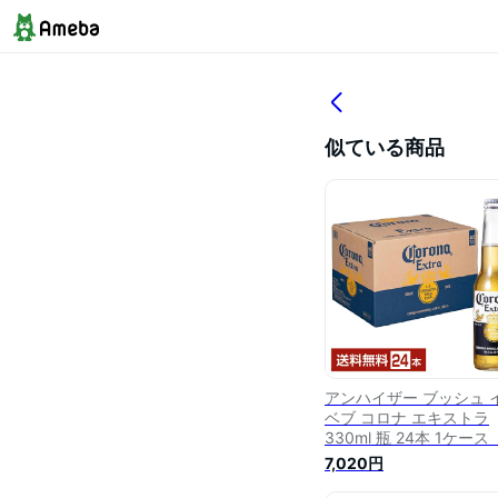
似ている商品
アンハイザー ブッシュ 
ベブ コロナ エキストラ
330ml 瓶 24本 1ケー
料無料（一部地域除く）
7,020円
コロナビール