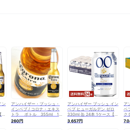
イン
アンハイザー・ブッシュ・
アンハイザー ブッシュ イン
ア
インベブ / コロナ・エキス
ベブ ヒューガルデン ゼロ
ベ
ス【送
トラ ボトル 355ml 1
330ml 缶 24本 1ケース【送
クダ
】
本 ビール
料無料（一部地域除く）】
2
260円
3,657円
7,
ノンアルコールビール
（
ョン