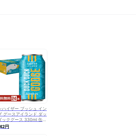
ンハイザー ブッシュ イン
ブ グースアイランド ダッ
ックグース 330ml 缶
4本 1ケース【送料無料
042円
一部地域除く）】 セッシ
 IPA