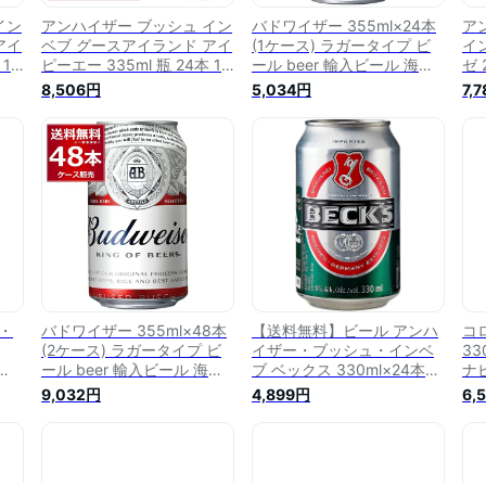
イン
アンハイザー ブッシュ イン
バドワイザー 355ml×24本
ア
アイ
ベブ グースアイランド アイ
(1ケース) ラガータイプ ビ
イ
 1
ピーエー 335ml 瓶 24本 1
ール beer 輸入ビール 海外
ゼ 
地
ケース【送料無料（一部地
Budweiser アンハイザー ブ
無
8,506円
5,034円
7,
ル
域除く）】 エールビール
ッシュ インベブ アメリカ合
取
IPA
衆国 【送料無料※一部地域
は除く】
・
バドワイザー 355ml×48本
【送料無料】ビール アンハ
コ
(2ケース) ラガータイプ ビ
イザー・ブッシュ・インベ
33
ール beer 輸入ビール 海外
ブ ベックス 330ml×24本
ナビ
同封
Budweiser アンハイザー ブ
【北海道・沖縄県・東北・
be
9,032円
4,899円
6,
ッシュ インベブ アメリカ合
四国・九州地方は必ず送料
【
衆国 【送料無料※一部地域
が掛かります】
く
は除く】