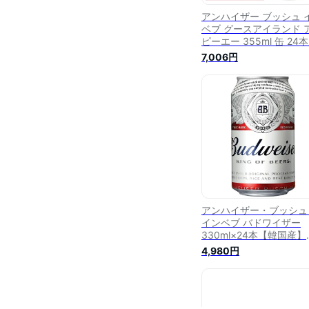
アンハイザー ブッシュ 
ベブ グースアイランド 
ピーエー 355ml 缶 24本
ケース【送料無料（一部
7,006円
域除く）】 エールビー
IPA
アンハイザー・ブッシュ
インベブ バドワイザー
330ml×24本【韓国産】
【ご注文は2ケースまで
4,980円
可能】