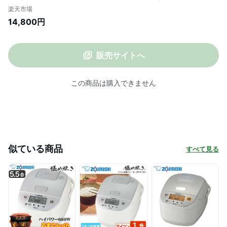
んき ジャー 保温 黒厚釜 新生活 純正品 メ
楽天市場
ーカー様お取引あり メーカー保証対応 初
14,800円
期不良対応
販売サイトへ
この商品は購入できません
似ている商品
すべて見る