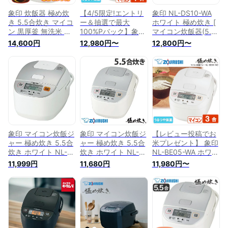
象印 炊飯器 極め炊
【4/5限定!エントリ
象印 NL-DS10-WA
き 5.5合炊き マイコ
ー＆抽選で最大
ホワイト 極め炊き [
ン 黒厚釜 無洗米 保
100%Pバック】象印
マイコン炊飯器(5.5
温 急速 マイコン炊
マイコン炊飯ジャー
合炊き) ]
14,600円
12,980円〜
12,800円〜
飯ジャー 立つしゃも
極め炊き 1升炊き ホ
NLDS10WA 新生活
じ付 NL-DB10-WA
ワイト NL-DB18-WA
純正品 メーカー保証
ホワイト5.5合 マイ
炊飯器 すいはんき
対応 初期不良対応
コン炊飯器 炊飯ジャ
ジャー 保温 黒厚釜
一人暮らし シンプ
ー NL-DB10 マイコ
新生活 純正品 メー
ル メーカー様お取引
ン式 象印炊飯器 最
カー保証対応 初期不
あり
新 早炊き メーカー
良対応 メーカー様お
保証対応 初期不良対
取引あり
応 メーカー様お取引
あり
象印 マイコン炊飯ジ
象印 マイコン炊飯ジ
【レビュー投稿でお
ャー 極め炊き 5.5合
ャー 極め炊き 5.5合
米プレゼント】 象印
炊き ホワイト NL-
炊き ホワイト NL-
NL-BE05-WA ホワイ
DA10-WA 炊飯器 す
DA10-WA 炊飯器 す
ト 極め炊き マイコ
11,999円
11,680円
11,980円〜
いはんき ジャー 保
いはんき ジャー 保
ン 炊飯器 3合炊き 玄
温 黒厚釜 5.5合【送
温 黒厚釜 5.5合『送
米 炊き込みご飯 麦
料無料（一部地域除
料無料（一部地域除
ごはん 一人暮らし
く）】
く）』
新生活 純正品 メー
カー保証対応 初期不
良対応 メーカー様お
取引あり