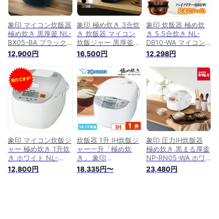
象印 マイコン炊飯器
象印 極め炊き 3合炊
象印 炊飯器 極め炊
極め炊き 黒厚釜 NL-
き 炊飯器 マイコン
き 5.5合炊き NL-
BX05-BA ブラック
炊飯ジャー 黒厚釜
DB10-WA マイコン
[3合炊き]
(2.5mm) 495W ハイ
黒厚釜 無洗米 保温
12,900円
16,500円
12,298円
ZOJIRUSHI ふっく
パワー ふたヒーター
急速 マイコン炊飯ジ
ら もちもち メーカ
全面加熱 うるつや保
ャー 立つしゃもじ付
ー保証対応 初期不良
温機能付き チャコー
ホワイト 5.5合 マイ
対応 メーカー様お取
ル NL-BE05 メーカ
コン炊飯器 炊飯ジャ
引あり 白米 玄米 新
ー保証対応 初期不良
ー ZOJIRUSHI NL-
生活 プレゼント ギ
対応 メーカー様お取
DB10 NLDB10WA
フト 一人暮らし 引
引あり
NLDB10 マイコン式
っ越し祝い
象印炊飯器 最新 早
炊き
象印 マイコン炊飯ジ
炊飯器 1升 IH炊飯ジ
象印 圧力IH炊飯器
ャー 極め炊き 1升炊
ャー一升「極め炊
極め炊き 黒まる厚釜
き ホワイト NL-
き」 象印
NP-RN05-WA ホワ
DA18-WA 炊飯器 す
ZOJIRUSHI NP-
イト [3合炊き]
12,800円
18,335円〜
23,480円
いはんき ジャー 保
XB18-WA 炊飯器 IH
ZOJIRUSHI ふっく
温 黒厚釜 一升【送
炊飯器 家庭用 ih式
ら もちもち メーカ
料無料（一部地域除
新生活 純正品 メー
ー保証対応 初期不良
く）】
カー保証対応 初期不
対応 メーカー様お取
良対応 メーカー様お
引あり 白米 玄米 新