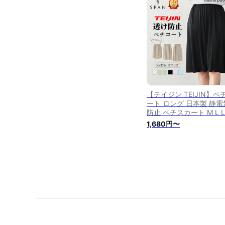
丈/85丈/90丈【日本製 
無料】
【テイジン TEIJIN】ペ
ート ロング 日本製 静電
防止 ペチスカート M L L
55丈 60丈 65丈 大き
1,680円〜
ズ ロング ワンピース 透
防止 張りつき防止 レデ
ス インナースカート 黒 
けない キュロット 無地 
上 膝丈 ブラック ナース