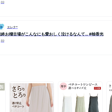
69
エレナ*
最終お稽古場がこんなにも愛おしく泣けるなんて… #柚香光
89