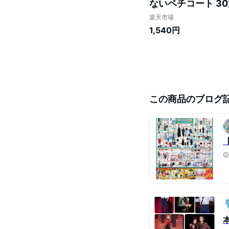
ないペチコート 30丈/
60cm 全3色 (大
楽天市場
1,540円
この商品のブログ