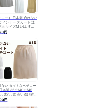
チコート 日本製 透けない
玄 インナー スカート 透
止 サイズM L-LL 丈
cm-60cm 全3色 ( ロング
320円
きいサイズ インナースカ
ト アンダースカート ロン
ペチコート 静電気 裏地
ンナーペチコート ワンピ
 夏 ) 送料無料(メール
けない タイトなペチコー
日本製 35丈/40丈/45
50丈/55丈 高い透け防止
 ストレッチサテン地で動
500円
やすさもばっちり 【フォ
マル ドレスインナー ブラ