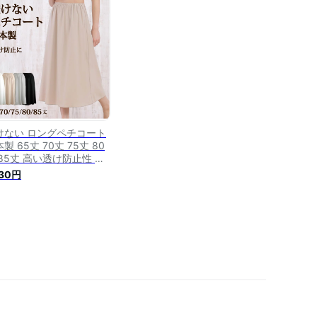
ダルインナー タイトスカ
ト マーメイドスカート】
けない ロングペチコート
製 65丈 70丈 75丈 80
 85丈 高い透け防止性 ス
レッチサテン 【ドレス マ
930円
シ丈 ワンピース インナー
ング 大きいサイズ フラダ
ス フラ マタニティ シフ
ンスカート チュールスカ
ト】