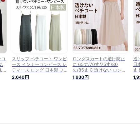
送料
ライダルインナー タイトス
イ
カート マーメイドスカー
ー
ト】
チコ
スリップ ペチコート ワンピ
ロングスカートの透け防止
透
気
ース インナーワンピース レ
に 65丈/70丈/75丈/80
日本
L
ディース ロング 日本製 フ
丈/85丈 C 透けない ロング
丈
いサイ
ルダル スカート 大きいサイ
ペチコート【日本製 フラ フ
ト
2,640円
1,930円
1,
け
ズ M L 丈100cm 110cm
ォーマル ドレス マキシ丈
キ
ィー
120cm 全3色 (ワンピ ペチ
ワンピース インナー ロング
ロ
透
黒 白 インナースカート 透
大きいサイズ マタニティ シ
ン
膝
け防止 アンダースカート 静
フォンスカート チュールス
ォ
電気防止 ベージュ 裏地 レ
カート】
ー
ディース) 送料無料