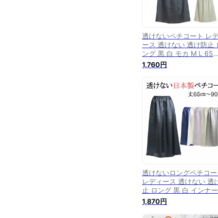
透けないペチコート レ
ース 透けない 透け防止 
ング 黒 白 モカ M L 65
丈/70丈/75丈 ワンピー
1,760円
カート フルダル生地【
製】【送料無料】
透けないロングペチコー
レディース 透けない 透
止 ロング 黒 白 インナ
カート ワンピース スカ
1,870円
大きいサイズ サテン生地
キシ丈 65丈/70丈/75丈/