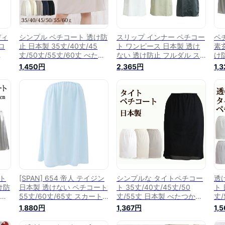
ディ
シンプル ペチコート 透け防
スリップ インナー ペチコー
ペ
ロ
止 日本製 35丈/40丈/45
ト ワンピース 日本製 透け
素
丈/50丈/55丈/60丈 べたつ
ない 透け防止 フルダル ス
け防
ス ス
かない さらさら【フォーマ
カート ランジェリー キャミ
30
1,450円
2,365円
1,
日本
ル ドレスインナー ブライダ
ソールM L 丈75cm 85cm
大
ルインナー ワンピース 大き
全3色 (黒 白 インナースカ
ー
いサイズ】
ート 透け防止 静電気防止
グ
ベージュ 裏地 インナーペチ
イ
コート レディース)
ース
便)
ト
[SPAN] 654 帝人 テイジン
シンプルな タイトペチコー
透
け防
日本製 透けない ペチコート
ト 35丈/40丈/45丈/50
ト 
ース
55丈/60丈/65丈 スカート
丈/55丈 日本製 べたつかな
丈/
ート
静電気防止 UVカット イン
いさらさら快適なペチコー
性
1,880円
1,367円
1,
 マ
ナースカート 大きいサイズ
ト【透け防止 静電気防止 フ
き
80
(サックス, L-60丈)
ォーマル ドレスインナー ブ
ー