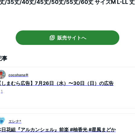
35丈/40丈/45丈/50丈/55丈/60丈 サイズM L-LL 丈
きいサイズ ワンピ 黒 白 インナースカート )
販売サイトへ
記事
cocohana✲
【しまむら広告】7月26日（水）〜30日（日）の広告
1
エレナ*
本日花組『アルカンシェル』前楽 #柚香光 #星風まどか