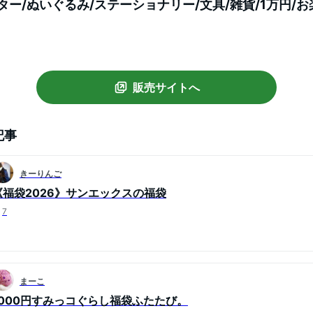
ター/ぬいぐるみ/ステーショナリー/文具/雑貨/1万円/お
販売サイトへ
記事
きーりんご
《福袋2026》サンエックスの福袋
7
まーこ
1000円すみっコぐらし福袋ふたたび。