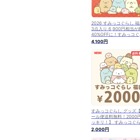
2026 すみっコぐらし 福
3点入り 6,900円相当が
40%OFFに！すみっコぐ
し すみっコぐらし福袋 
4,100円
っコぐらしグッズ すみ
ぐらしセット 福袋 キャ
ター福袋 すみっコ 子供
キッズ福袋 お楽しみ袋 
セット 限定セット
すみっコぐらし グッズ
ール便送料無料！2000
ッキリ！】 すみっコぐ
5点入り・2000円福袋
2,000円
箱）【2000psan】