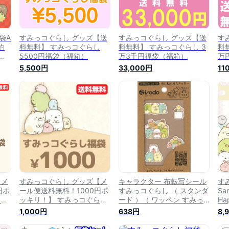
袋A
すみっコぐらし グッズ【送
すみっコぐらし グッズ【送
す
約
料無料】 すみっコぐらし
料無料】 すみっコぐらし 3
料
ら
5500円福袋（福箱）
万3千円福袋（福箱）
万
すみ
5,500円
33,000円
11
っコ
ラク
福袋
お得
【メ
すみっコぐらし グッズ【メ
キャラクター 布転写シール
す
円ポ
ール便送料無料！1000円ポ
すみっコぐらし （ スタンダ
Sa
らし
ッキリ！】 すみっコぐらし
ード ）（ ワッペン すみっ
Ha
（福
4点入り・1000円福袋（福
こぐらし ワッペン すみっコ
グ
1,000円
638円
8,
箱）【1000psan】
ぐらし ワッペンすみっコぐ
房
らし すみっコぐらしワッペ
レ