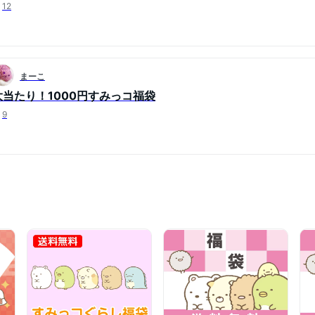
12
まーこ
大当たり！1000円すみっコ福袋
9