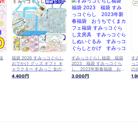
ン ワッペンすみっこぐらし
量
すみっこ ワッペン ）
福
福袋 2026 すみっコぐらし
すみっコぐらし福袋 福袋
す
おでかけ グッズ ギフト キ
2023 福袋 すみっコぐら
っ
ャラクター すみっこ 女の子
し 2023年新春福袋 おう
の
キッズ かわいい キャラクタ
ちでくまカフェ福袋 すみっ
っ
4,400円
3,000円
1,
ー福袋 ハッピーバッグ プレ
コぐらし文房具 すみっコ
M
ゼント お楽しみ
ぐらしぬいぐるみ すみっ
し
【fuk0114】
コぐらしとかげ すみっコ
ハ
ぐらしねこ
い
す