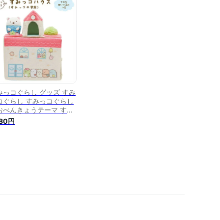
限定
みっコぐらし グッズ すみ
コぐらし すみっコぐらし
おべんきょうテーマ すみ
コハウス 学校
980円
X39901【すみっこぐら
/スミッコグラシ/すみっこ
ウス/インテリア/てのりぬ
ぐるみ/シーンぬいぐるみ/
みコレ/クリスマス】