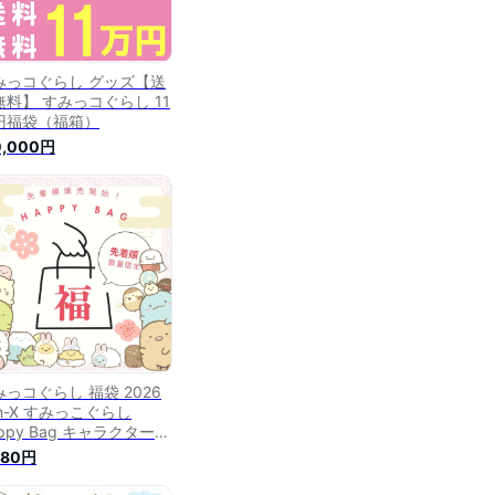
みっコぐらし グッズ【送
無料】 すみっコぐらし 11
円福袋（福箱）
0,000円
みっコぐらし 福袋 2026
n-X すみっこぐらし
ppy Bag キャラクター
ッズ 雑貨 ぬいぐるみ 文
980円
具 インテリア ギフト プ
ゼント 限定 お得 人気 数