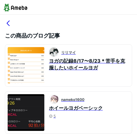
この商品のブログ記事
リリマイ
ヨガの記録8/17〜8/23＊苦手を克
服したいホイールヨガ
nameko1600
ホイールヨガベーシック
5