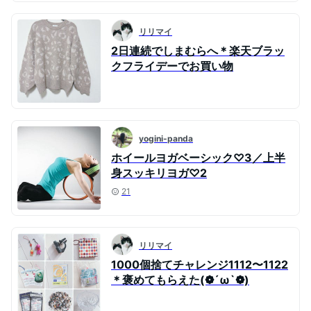
リリマイ
2日連続でしまむらへ＊楽天ブラッ
クフライデーでお買い物
yogini-panda
ホイールヨガベーシック♡3／上半
身スッキリヨガ♡2
21
リリマイ
1000個捨てチャレンジ1112〜1122
＊褒めてもらえた(❁´ω`❁)