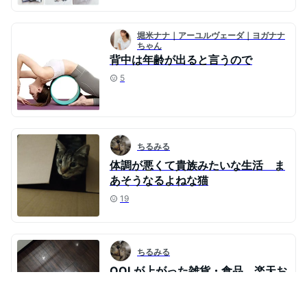
堀米ナナ｜アーユルヴェーダ｜ヨガナナ
ちゃん
背中は年齢が出ると言うので
5
ちるみる
体調が悪くて貴族みたいな生活 ま
あそうなるよねな猫
19
ちるみる
QOLが上がった雑貨・食品 楽天お
買い物マラソン
10