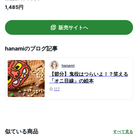
1,485円
販売サイトへ
hanami
のブログ記事
hanami
【節分】鬼役はつらいよ！？笑える
「オニ目線」の絵本
117
似ている商品
すべて見る