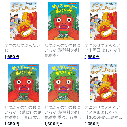
オニのせつぶんたい
せつぶんのひのおに
オニのせつぶんたい
じ
いっか (講談社の創
じ [ 岡田 よしたか ]
作絵本)
1,650円
1,650円
せつぶんのひのおに
せつぶんのひのおに
オニのせつぶんたい
いっか （講談社の創
いっか (講談社の創
じ／岡田よしたか
作絵本） [ 青山 友美
作絵本 季節と行事の
【3000円以上送料
]
よみきかせ絵本)
無料】
1,650円
1,600円〜
1,650円