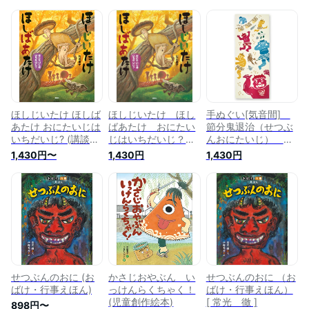
ほしじいたけ ほしば
ほしじいたけ ほし
手ぬぐい[気音間]
あたけ おにたいじは
ばあたけ おにたい
節分鬼退治（せつぶ
いちだいじ? (講談社
じはいちだいじ？
んおにたいじ） 節
の創作絵本)
（講談社の創作絵
分 豆まき 赤鬼
1,430円〜
1,430円
1,430円
本） [ 石川 基子 ]
青鬼 黄鬼 犬 手
ぬぐい(手拭い)・風
呂敷(ふろしき)・扇
子専門店
せつぶんのおに (お
かさじおやぶん い
せつぶんのおに （お
ばけ・行事えほん)
っけんらくちゃく！
ばけ・行事えほん）
(児童創作絵本)
[ 常光 徹 ]
898円〜