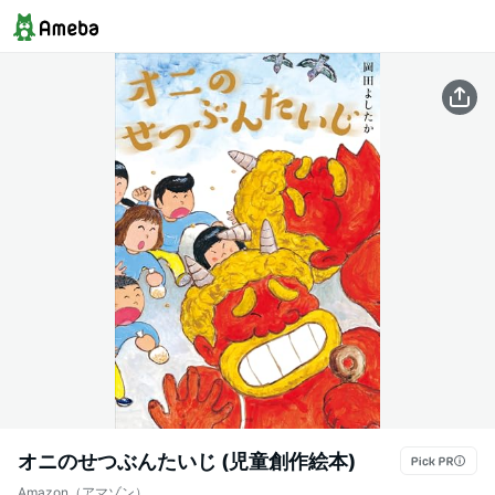
オニのせつぶんたいじ (児童創作絵本)
Amazon（アマゾン）