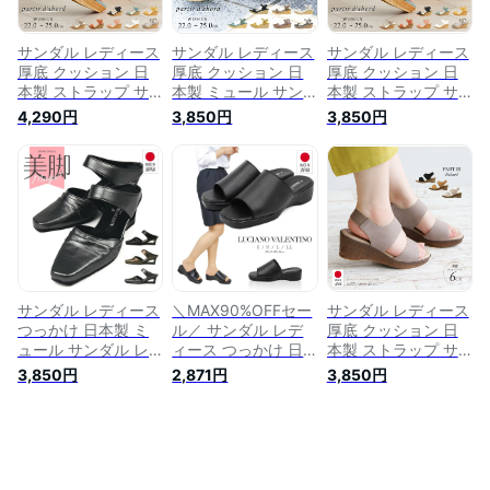
コンフォート ヒール
ストラップ 美脚 ウ
エッジソール
サンダル レディース
サンダル レディース
サンダル レディース
厚底 クッション 日
厚底 クッション 日
厚底 クッション 日
本製 ストラップ サ
本製 ミュール サン
本製 ストラップ サ
ンダル つっかけ 厚
ダル レディース つ
ンダル つっかけ 厚
4,290円
3,850円
3,850円
底サンダル 黒 ウェ
っかけ 厚底サンダル
底サンダル 黒 ウェ
ッジソール 8cm ヒ
オフィスサンダル 黒
ッジソール 8cm ヒ
ール 靴 歩きやすい
ウェッジソール 靴
ール 靴 歩きやすい
おしゃれ 美脚 ウエ
歩きやすい おしゃれ
おしゃれ 美脚 ウエ
ッジソール 夏 黒 ブ
コンフォート ヒール
ッジソール 夏 黒 ブ
ラック ベージュ ブ
ストラップ 美脚 ウ
ラック ベージュ ブ
ルー 白 オレンジ ピ
エッジソール ブラッ
ルー 白 オレンジ ピ
ンク
ク シルバー 白
ンク 92932
92070 partir
d`abord
サンダル レディース
＼MAX90%OFFセー
サンダル レディース
つっかけ 日本製 ミ
ル／ サンダル レデ
厚底 クッション 日
ュール サンダル レ
ィース つっかけ 日
本製 ストラップ サ
ディース 厚底 クッ
本製 オフィスサンダ
ンダル レディース
3,850円
2,871円
3,850円
ション オフィスサン
ル LUCIANO
つっかけ 厚底サンダ
ダル 前ふさがり 黒
VALENTINO ITALY
ル 黒 ウェッジソー
厚底サンダル 歩きや
コンフォートサンダ
ル 靴 歩きやすい お
すい ヒール 職場 オ
ル レディース 歩き
しゃれ コンフォート
フィス かわいい 人
やすい ストラップ
ヒール ゴムベルト
気 シルバー ウェッ
黒 ミュール サンダ
美脚 ウエッジソール