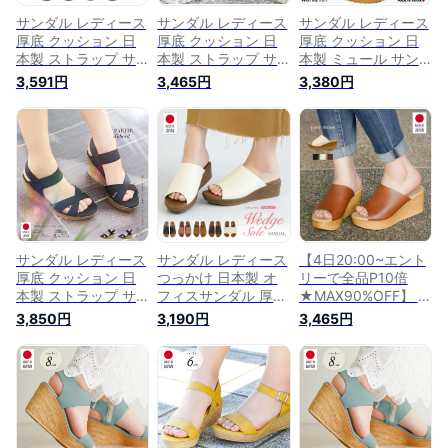
サンダル レディース
サンダル レディース
サンダル レディース
厚底 クッション 日
厚底 クッション 日
厚底 クッション 日
本製 ストラップ サ
本製 ストラップ サ
本製 ミュール サン
ンダル レディース
ンダル レディース
ダル レディース つ
3,591円
3,465円
3,380円
つっかけ 厚底サンダ
つっかけ 厚底サンダ
っかけ 厚底サンダル
ル オフィスサンダル
ル オフィスサンダル
オフィスサンダル 黒
黒 靴 歩きやすい お
黒 ウェッジソール
靴 歩きやすい おし
しゃれ コンフォート
靴 歩きやすい おし
ゃれ コンフォート
ヒール 美脚 ウェッ
ゃれ コンフォート
ヒール Tストラップ
ジソール 夏 黒
ヒール ストラップ
美脚 太ヒール 夏 黒
美脚 ウエッジソール
アイボリー ライトオ
ーク 92151 partir
d'abord
サンダル レディース
サンダル レディース
【4日20:00~エント
厚底 クッション 日
つっかけ 日本製 オ
リーで全品P10倍
本製 ストラップ サ
フィスサンダル 厚底
★MAX90%OFF】 サ
ンダル レディース
クッション 美脚 ミ
ンダル レディース
3,850円
3,190円
3,465円
つっかけ 厚底サンダ
ュール サンダル レ
厚底 クッション 日
ル 黒 ウェッジソー
ディース ぺたんこ
本製 ミュール サン
ル 靴 歩きやすい お
歩きやすい 旅行 ウ
ダル レディース つ
しゃれ ヒール 美脚
ェッジソール カバー
っかけ 厚底サンダル
ウエッジソール 夏
ドサンダル ヒール
オフィスサンダル 黒
デニム 黒 ブラック
厚底サンダル 仕事
ウェッジソール 靴
ネイビー 92966
黒 白 ブラック 5350
歩きやすい おしゃれ