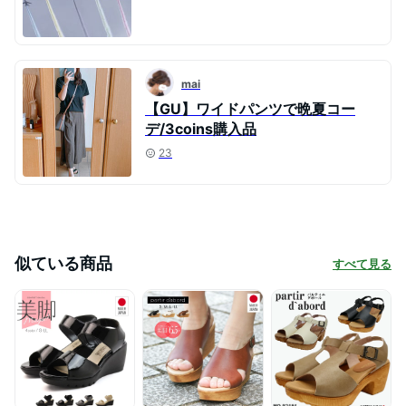
mai
【GU】ワイドパンツで晩夏コー
デ/3coins購入品
23
似ている商品
すべて見る