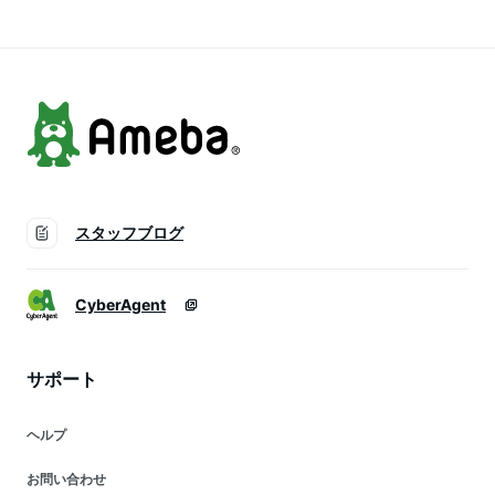
ジソール ウエッジ
ル レディース 厚底
夏 黒 ブラック ブラ
クッション 美脚 サ
ウン 92570 partir
ンダル レディース
d`abord
ヒール 人気 6090 送
料無料
スタッフブログ
CyberAgent
サポート
ヘルプ
お問い合わせ