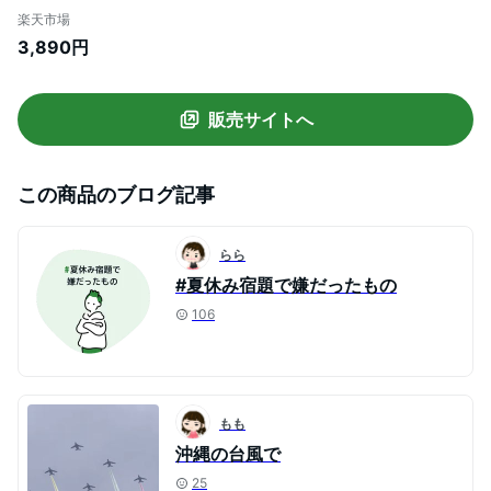
厚底サンダル オフィスサンダル 黒 靴 歩き
楽天市場
やすい おしゃれ コンフォート ヒール スト
3,890円
ラップ 美脚 太ヒール 夏 ブラック 黒
販売サイトへ
この商品のブログ記事
らら
#夏休み宿題で嫌だったもの
106
もも
沖縄の台風で
25