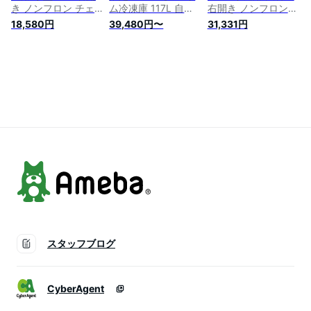
き ノンフロン チェ
ム冷凍庫 117L 自動
右開き ノンフロン
ストフリーザー 前開
霜取り 幅36cm 冷凍
フリーザー ストッカ
18,580円
39,480円〜
31,331円
き コンパクト フリ
庫 霜取り不要 ファ
ー 冷凍 スリム 冷凍
ーザー ストッカー
ン式 家庭用 大容量
食品 ストック 直冷
冷凍 スリム 食材 食
右開き ノンフロン
式 キッチン家電 ホ
品 食糧 冷凍食品 保
フリーザー ストッカ
ワイト
存 ストック キッチ
ー コンパクト 冷凍
JF145ML01WH マク
ン家電 グレー
スリム 冷凍食品 ホ
スゼン
JF060HM01GR マク
ワイト ブラック 白
スゼン
黒 MAXZEN マクス
ゼン JF117HD01
スタッフブログ
CyberAgent