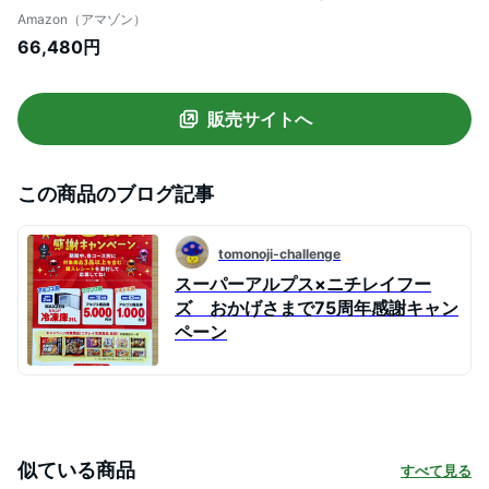
ロン フリーザー ストッカー 冷凍 スリム 冷
Amazon（アマゾン）
凍食品 ストック キッチン家電 アラーム機
66,480円
能 グレー JF274HM01GR マクスゼン
販売サイトへ
この商品のブログ記事
tomonoji-challenge
スーパーアルプス×ニチレイフー
ズ おかげさまで75周年感謝キャン
ペーン
似ている商品
すべて見る