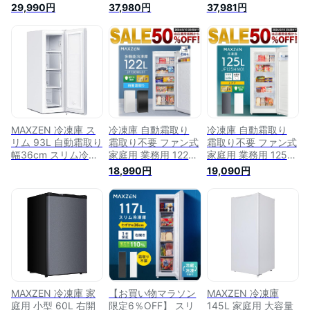
要 ファン式 家庭用
凍庫 霜取り不要 フ
凍庫 霜取り不要 フ
29,990円
37,980円
37,981円
大容量 右開き ノン
ァン式 家庭用 大容
ァン式 家庭用 大容
フロン フリーザー
量 右開き ノンフロ
量 右開き ノンフロ
ストッカー 冷凍 ス
ン フリーザー スト
ン フリーザー スト
リム 冷凍食品 スト
ッカー コンパクト
ッカー コンパクト
ック キッチン家電
冷凍 スリム 冷凍食
冷凍 スリム 冷凍食
ホワイト MAXZEN
品 ブラック マクス
品 ホワイト マクス
マクスゼン
ゼン JF117HD01
ゼン JF117HD01
JF161HM01WH レビ
ューCP1000
MAXZEN 冷凍庫 ス
冷凍庫 自動霜取り
冷凍庫 自動霜取り
リム 93L 自動霜取り
霜取り不要 ファン式
霜取り不要 ファン式
幅36cm スリム冷凍
家庭用 業務用 122L
家庭用 業務用 125L
庫 霜取り不要 ファ
大容量 右開き ノン
大容量 右開き ノン
18,990円
19,090円
ン式 家庭用 大容量
フロン チェストフリ
フロン チェストフリ
右開き ノンフロン
ーザー ストッカー
ーザー ストッカー
フリーザー ストッカ
スリム 冷凍食品 保
冷凍 スリム 食材 食
ー コンパクト 冷凍
存 ストック お手入
品 冷凍食品 保存 ス
スリム 冷凍食品 ホ
れ簡単 アラーム 省
トック キッチン家電
ワイト マクスゼン
エネ ホワイト
MAXZEN
JF93HD01
MAXZEN
JF125HM01WH レビ
JF120ML01WH マク
ューCP1000
スゼン
MAXZEN 冷凍庫 家
【お買い物マラソン
MAXZEN 冷凍庫
庭用 小型 60L 右開
限定6％OFF】 スリ
145L 家庭用 大容量