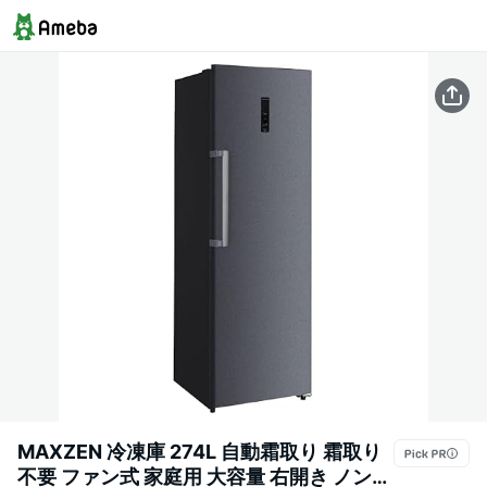
MAXZEN 冷凍庫 274L 自動霜取り 霜取り
不要 ファン式 家庭用 大容量 右開き ノンフ