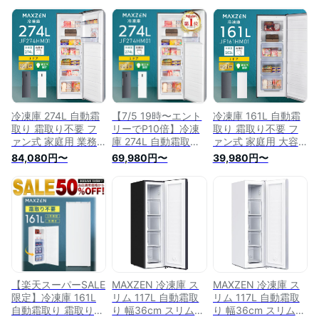
冷凍庫 274L 自動霜
【7/5 19時〜エント
冷凍庫 161L 自動霜
取り 霜取り不要 フ
リーでP10倍】冷凍
取り 霜取り不要 フ
ァン式 家庭用 業務
庫 274L 自動霜取り
ァン式 家庭用 大容
用 大容量 右開き ノ
霜取り不要 ファン式
量 右開き ノンフロ
84,080円〜
69,980円〜
39,980円〜
ンフロン フリーザー
家庭用 業務用 大容
ン フリーザー スト
ストッカー 冷凍 ス
量 右開き ノンフロ
ッカー 冷凍 スリム
リム 冷凍食品 スト
ン フリーザー スト
冷凍食品 ストック
ック キッチン家電
ッカー 冷凍 スリム
キッチン家電 ホワイ
アラーム機能 ホワイ
冷凍食品 ストック
ト MAXZEN マクス
ト 白 MAXZEN マク
キッチン家電 アラー
ゼン JF161HM01 エ
スゼン JF274HM01
ム機能 ホワイト 白
クプラ特選
エクプラ特選
MAXZEN マクスゼン
JF274HM01 エクプ
ラ特選
【楽天スーパーSALE
MAXZEN 冷凍庫 ス
MAXZEN 冷凍庫 ス
限定】冷凍庫 161L
リム 117L 自動霜取
リム 117L 自動霜取
自動霜取り 霜取り不
り 幅36cm スリム冷
り 幅36cm スリム冷